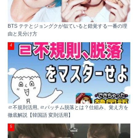
BTS テテとジョングクが似ていると錯覚する一番の理
由と見分け方
ㄹ不規則活用, ㄹパッチム脱落とは？仕組み、覚え方を
徹底解説【韓国語 変則活用】