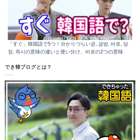
「すぐ」韓国語で5つ！分かりづらい곧, 금방, 바로, 당
장, 즉시の意味の違いと使い分け、바로の2つの意味
でき韓ブログとは？