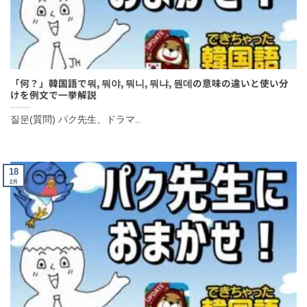
「何？」韓国語で뭐, 뭐야, 뭐니, 뭐냐, 뭔데の意味の違いと使い分
けを例文で一挙解説
질문(質問) パク先生、ドラマ..
18
2月