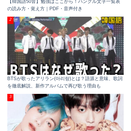
【韓国語50音】勉強はここから！ハングル文字一覧表
の読み方・覚え方｜PDF・音声付き
BTSが歌ったアリラン(아리랑)とは？語源と意味、歌詞
を徹底解説、新作アルバムで再び歌う理由も