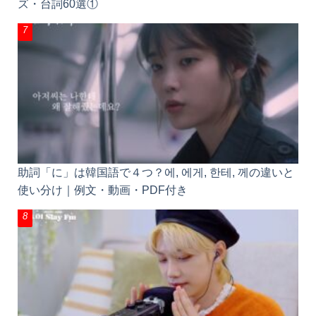
ズ・台詞60選①
助詞「に」は韓国語で４つ？에, 에게, 한테, 께の違いと
使い分け｜例文・動画・PDF付き