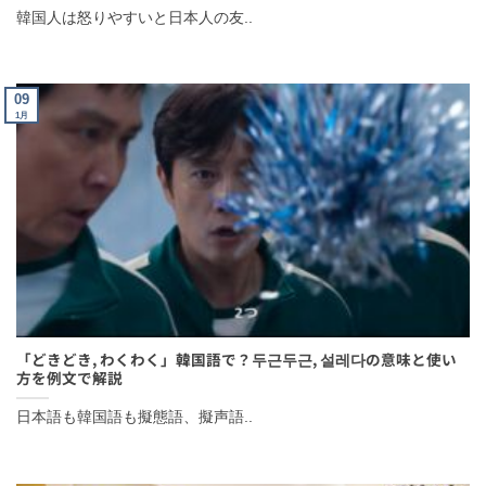
韓国人は怒りやすいと日本人の友..
09
1月
「どきどき, わくわく」韓国語で？두근두근, 설레다の意味と使い
方を例文で解説
日本語も韓国語も擬態語、擬声語..