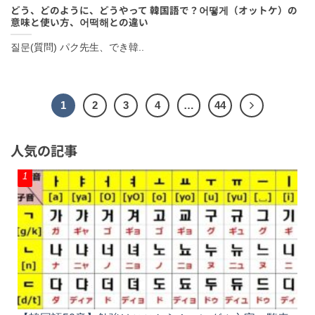
どう、どのように、どうやって 韓国語で？어떻게（オットケ）の
意味と使い方、어떡해との違い
질문(質問) パク先生、でき韓..
1
2
3
4
…
44
人気の記事