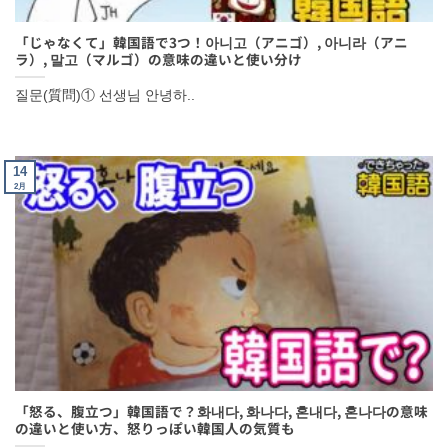
「じゃなくて」韓国語で3つ！아니고（アニゴ）, 아니라（アニ
ラ）, 말고（マルゴ）の意味の違いと使い分け
질문(質問)① 선생님 안녕하..
14
2月
「怒る、腹立つ」韓国語で？화내다, 화나다, 혼내다, 혼나다の意味
の違いと使い方、怒りっぽい韓国人の気質も