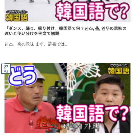
「ダンス、踊り、振り付け」韓国語で何？댄스, 춤, 안무の意味の
違いと使い分けを例文で解説
댄스、춤の意味 まず、辞書では..
27
11月