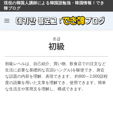
現役の韓国人講師による韓国語勉強・韓国情報！でき
韓ブログ
Skip
초급
to
初級
content
初級レベルは、自己紹介、買い物、飲食店での注文など
生活に必要な基礎的な言語(ハングル)を駆使でき、身近
な話題の内容を理解、表現できます。 約800～2,000語程
度の語彙を用いた文章を理解でき、使用できます。簡単
な生活文や実用文を理解し、構成できます。