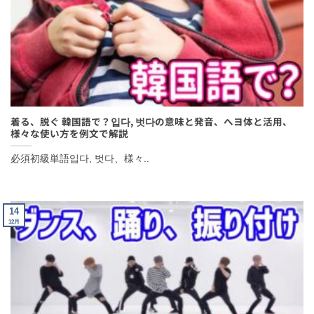
着る、脱ぐ 韓国語で？입다, 벗다の意味と発音、へヨ体と活用、
様々な使い方を例文で解説
必須初級単語입다, 벗다、様々..
14
12月