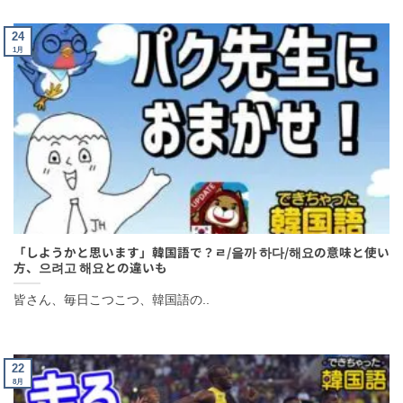
24
1月
「しようかと思います」韓国語で？ㄹ/을까 하다/해요の意味と使い
方、으려고 해요との違いも
皆さん、毎日こつこつ、韓国語の..
22
8月