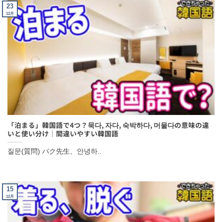
23
12月
「泊まる」韓国語で4つ？묵다, 자다, 숙박하다, 머물다の意味の違
いと使い分け｜間違いやすい韓国語
질문(質問) パク先生、안녕하..
15
12月