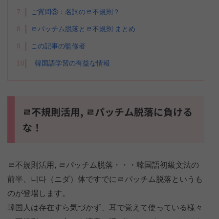
7
ご質問③：名詞のㄹ不規則？
8
ㄹパッチム脱落とㄹ不規則 まとめ
9
この記事の監修者
10
韓国語学習の有益な情報
ㄹ不規則活用, ㄹパッチム脱落に負ける
な！
ㄹ不規則活用, ㄹパッチム脱落・・・韓国語初級文法の
前半、니다（ニダ）体ですでにㄹパッチム脱落というも
のが登場します。
韓国人は存在すら気づかず、耳で覚えて使っている様々