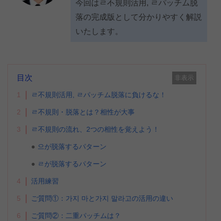
今回はㄹ不規則活用, ㄹパッチム脱
落の完成版として分かりやすく解説
いたします。
目次
非表示
1
ㄹ不規則活用, ㄹパッチム脱落に負けるな！
2
ㄹ不規則・脱落とは？相性が大事
3
ㄹ不規則の流れ、2つの相性を覚えよう！
으が脱落するパターン
ㄹが脱落するパターン
4
活用練習
5
ご質問①：가지 마と가지 말라고の活用の違い
6
ご質問②：二重パッチムは？