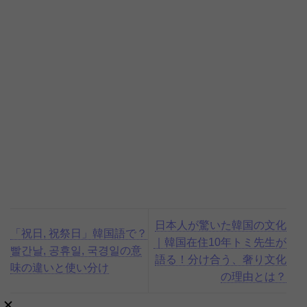
日本人が驚いた韓国の文化
「祝日, 祝祭日」韓国語で？
｜韓国在住10年トミ先生が
빨간날, 공휴일, 국경일の意
語る！分け合う、奢り文化
味の違いと使い分け
の理由とは？