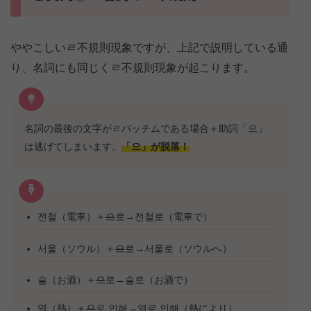
ややこしいㄹ不規則現象ですが、上記で説明している通
り、名詞にも同じくㄹ不規則現象が起こります。
名詞の最後の文字がㄹパッチムである場合＋助詞「으」
は逃げてしまいます。
「으」が脱落！
전철（電車）＋
으
로→전철로（電車で）
서울（ソウル）＋
으
로→서울로（ソウルへ）
술（お酒）＋
으
로→술로（お酒で）
열（熱）＋
으
로 인해→열로 인해（熱により）