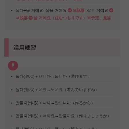
살다+을 거예요=
살을 거예요
으脱落
=
살ㄹ 거예요
ㄹ脱落
살 거예요（住むつもりです）※予定、意志
活用練習
놀다(遊ぶ)＋ㅂ니다→놉니다（遊びます）
놀다(遊ぶ)＋네요→노네요（遊んでいますね）
만들다(作る)＋니까→만드니까（作るから）
만들다(作る)＋ㄹ까요→만들까요（作りましょうか）
풀다(解く)＋ㅂ시다→풉시다（解きましょう）