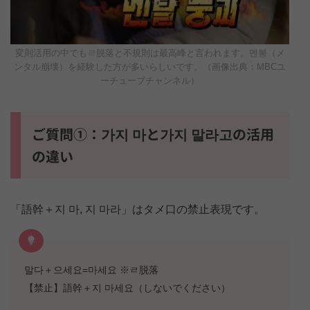
変則活用の中でもㄹ脱落と不規則は最高峰と言われます。멘붕（メ
ンタル崩壊）を経験した方が多いらしいです。（画像出典：MBCユ
ーチューブチャンネル）
ご質問①：가지 마と가지 말라고の活用
の違い
「語幹＋지 마, 지 마라」はタメ口の禁止表現です。
말다＋으세요=마세요 ※ㄹ脱落
【禁止】語幹＋지 마세요（しないでください）