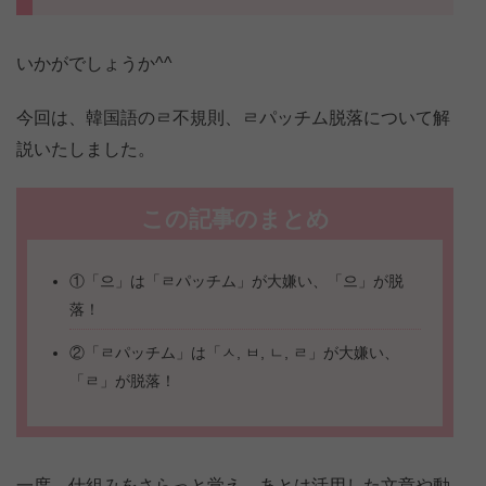
いかがでしょうか^^
今回は、韓国語のㄹ不規則、ㄹパッチム脱落について解
説いたしました。
この記事のまとめ
①「으」は「ㄹパッチム」が大嫌い、「으」が脱
落！
②「ㄹパッチム」は「ㅅ, ㅂ, ㄴ, ㄹ」が大嫌い、
「ㄹ」が脱落！
一度、仕組みをさらっと覚え、あとは活用した文章や動