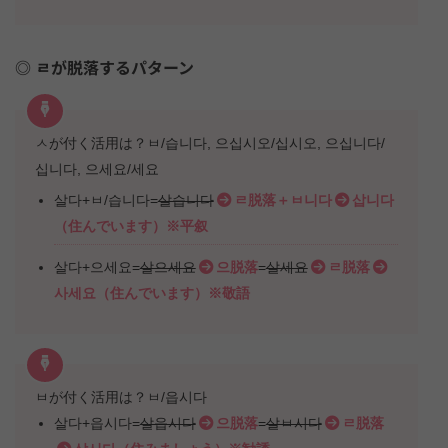
ㄹが脱落するパターン
ㅅが付く活用は？ㅂ/습니다, 으십시오/십시오, 으십니다/
십니다, 으세요/세요
살다+ㅂ/습니다=
살습니다
ㄹ脱落＋ㅂ니다
삽니다
（住んでいます）※平叙
살다+으세요=
살으세요
으脱落
=
살세요
ㄹ脱落
사세요（住んでいます）※敬語
ㅂが付く活用は？ㅂ/읍시다
살다+읍시다=
살읍시다
으脱落
=
살ㅂ시다
ㄹ脱落