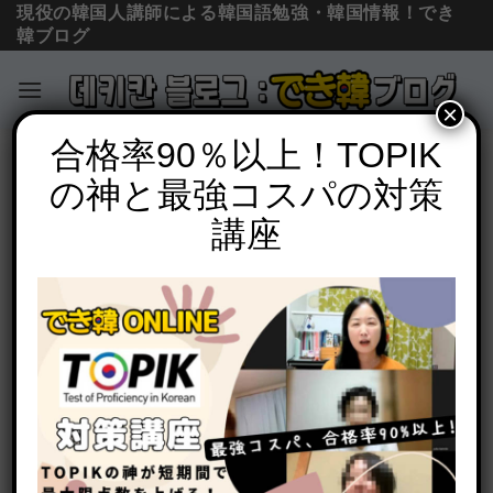
現役の韓国人講師による韓国語勉強・韓国情報！でき
韓ブログ
×
Skip
合格率90％以上！TOPIK
必須文法と表現
to
の神と最強コスパの対策
ㄹ不規則活用, ㄹパッチム脱落とは？仕
content
組み、覚え方を徹底解説【韓国語 変則活
講座
用】
POSTED ON
2021年11月20日
BY
でき韓 パク先生