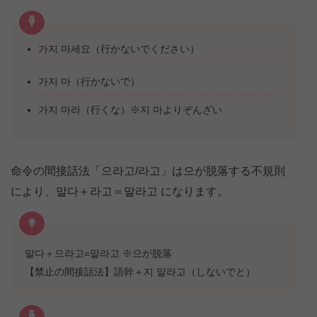
가지 마세요（行かないでください）
가지 마（行かないで）
가지 마라（行くな）※지 마よりぞんざい
命令の間接話法「으라고/라고」は으が脱落する不規則
により、말다＋라고＝말라고 になります。
말다＋으라고=말라고 ※으が脱落
【禁止の間接話法】語幹＋지 말라고（しないでと）