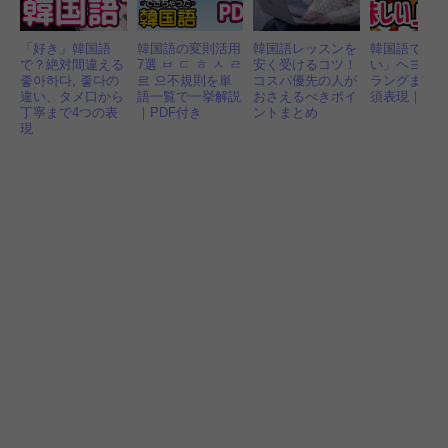
「好き」韓国語
韓国語の変則活用
韓国語レッスンを
韓国語で「
で？絶対間違える
7選 ㅂ ㄷ ㅎ ㅅ ㄹ
安く受けるコツ！
い」ヘヨ体
좋아하다, 좋다の
르 으不規則を単
コスパ優先の人が
ラングまで1
違い、タメ口から
語一覧で一挙解説
おさえるべきポイ
須表現｜音
丁寧まで4つの表
｜PDF付き
ントまとめ
現