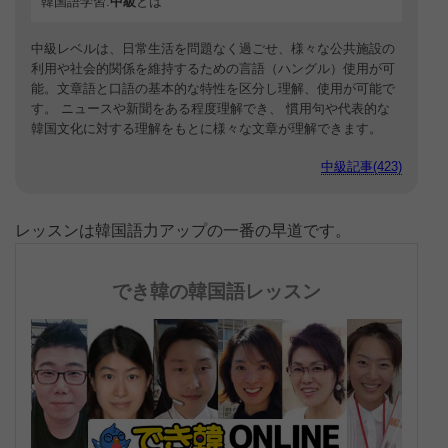
韓国語学習:
中級
とは
中級レベルは、日常生活を問題なく過ごせ、様々な公共施設の
利用や社会的関係を維持するための言語（ハングル）使用が可
能。文章語と口語の基本的な特性を区分し理解、使用が可能で
す。 ニュースや新聞をある程度理解でき、 慣用句や代表的な
韓国文化に対する理解をもとに様々な文章が理解できます。
中級記事(423)
レッスンは韓国語力アップの一番の早道です。
でき韓の韓国語レッスン