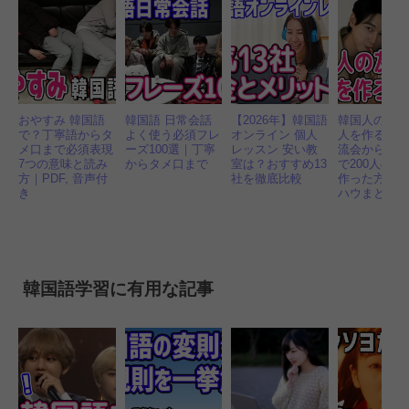
おやすみ 韓国語
韓国語 日常会話
【2026年】韓国語
韓国人の友
で？丁寧語からタ
よく使う必須フレ
オンライン 個人
人を作るに
メ口まで必須表現
ーズ100選｜丁寧
レッスン 安い教
流会からア
7つの意味と読み
からタメ口まで
室は？おすすめ13
で200人の友
方｜PDF, 音声付
社を徹底比較
作った方法
き
ハウまとめ
韓国語学習に有用な記事