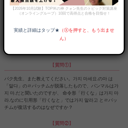
【2026年10月試験】TOPIKの神 クォン先生のトピック対策講座
（オンライングループ）10回で高得点と合格を目指せ！
実績と詳細はタップ★
（Ⓧを押すと、もう出ませ
ん）
韓国語 ㄹパッチム脱落とㄹ不規則を教えてください
【質問①】
パク先生、また教えてください。가지 마세요.の마 は
「말다」のㄹパッチムが脱落したもので、パンマルは가
지 마.だと聞いたのですが、 命令形「行くな」は가지 마
라.なのに引用形「行くなと」では가지 말라고 とㄹパッ
チムが復活するのはなぜですか？
【質問②】