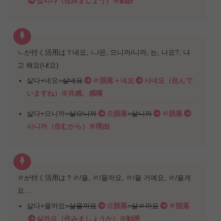
삽시다（住みましょう）※勧誘
ㄴが付く活用は？네요, ㄴ/은, 으니까/니까, 는, 나요?, 냐
고 해요(냬요)
살다+네요=
살네요
ㄹ脱落＋네요
사네요（住んで
いますね）※共感、感嘆
살다+으니까=
살으니까
으脱落
=
살니까
ㄹ脱落
사니까（住むから）※理由
ㄹが付く活用は？ㄹ/을, ㄹ/을까요, ㄹ/을 거예요, ㄹ/을게
요…
살다+을까요=
살을까요
으脱落
=
살ㄹ까요
ㄹ脱落
살까요（住みましょうか）※勧誘