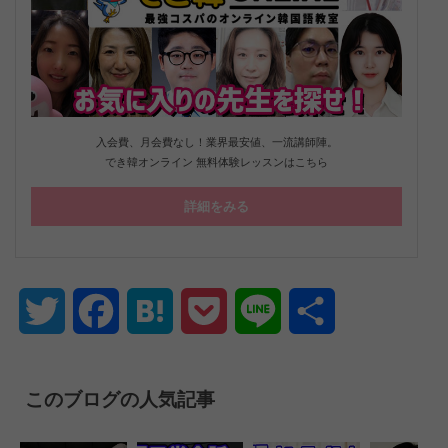
入会費、月会費なし！業界最安値、一流講師陣。
でき韓オンライン 無料体験レッスンはこちら
詳細をみる
Twitter
Facebook
Hatena
Pocket
Line
共
有
このブログの人気記事