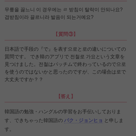
무릎을 끓느니 이 경우에는 ㄹ 받침이 탈락이 안되나요?
겹받침이라 끌르니라 발음이 되는거예요?
【質問③】
日本語で手段の『で』を表す으로と로の違いについての
質問です。 でき韓のアプリで 전철로 가요という文章を
見つけました。전철はパッチムで終わっているので으로
を使うのではないかと思ったのですが、この場合は로で
大丈夫ですか？？
【答え】
韓国語の勉強・ハングルの学習をお手伝いしておりま
す、できちゃった韓国語の
パク・ジョンヒョ
と申しま
す。