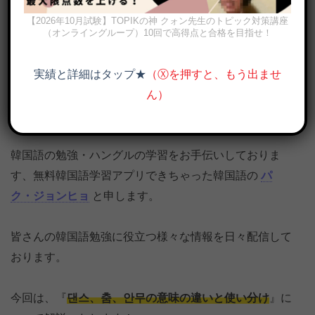
【2026年10月試験】TOPIKの神 クォン先生のトピック対策講座
（オンライングループ）10回で高得点と合格を目指せ！
実績と詳細はタップ★
（Ⓧを押すと、もう出ませ
ん）
「ダンス、踊り、振り付け」韓国語で何？댄스, 춤, 안무の意味の違
いと使い分けを例文で解説
韓国語の勉強・ハングルの学習をお手伝いしておりま
す、無料韓国語学習アプリできちゃった韓国語の
パ
ク・ジョンヒョ
と申します。
皆さんの韓国語勉強に役立つ様々な情報を日々配信して
おります。
今回は、『
댄스、춤、안무の意味の違いと使い分け
』に