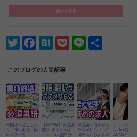
詳細をみる
Twitter
Facebook
Hatena
Pocket
Line
共
有
このブログの人気記事
韓国語単語ここか
【2026年】韓国語
韓国語を活かせる
ジミンとジ
ら！初級必須・頻
翻訳 オススメは
仕事がしたい！在
ク 熱愛説？
出単語一覧
これ！5大無料サ
留韓国人おすすめ
ARMYの妄