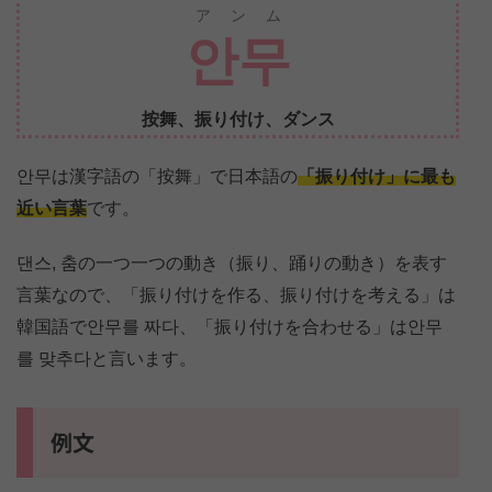
アンム
안무
按舞、振り付け、ダンス
안무は漢字語の「按舞」で日本語の
「振り付け」に最も
近い言葉
です。
댄스, 춤の一つ一つの動き（振り、踊りの動き）を表す
言葉なので、「振り付けを作る、振り付けを考える」は
韓国語で안무를 짜다、「振り付けを合わせる」は안무
를 맞추다と言います。
例文