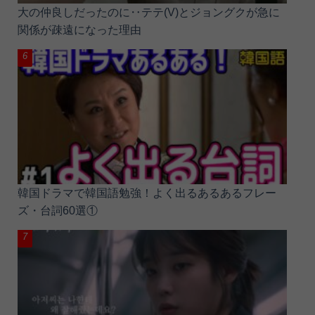
大の仲良しだったのに‥テテ(V)とジョングクが急に
関係が疎遠になった理由
韓国ドラマで韓国語勉強！よく出るあるあるフレー
ズ・台詞60選①