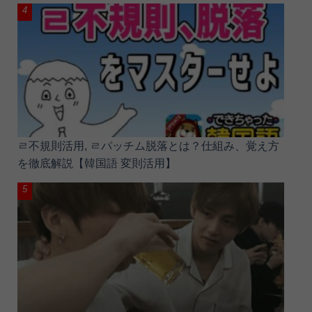
ㄹ不規則活用, ㄹパッチム脱落とは？仕組み、覚え方
を徹底解説【韓国語 変則活用】