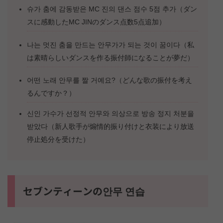
슈가 춤에 감동받은 MC 진의 댄스 점수 5점 추가（ダン
スに感動したMC JINのダンス点数5点追加）
나는 멋진 춤을 만드는 안무가가 되는 것이 꿈이다（私
は素晴らしいダンスを作る振付師になることが夢だ）
어떤 노래 안무를 짤 거예요?（どんな歌の振付を考え
るんですか？）
신인 가수가 선정적 안무와 의상으로 방송 정지 처분을
받았다（新人歌手が煽情的振り付けと衣装により放送
停止処分を受けた）
セブンティーンの안무 연습