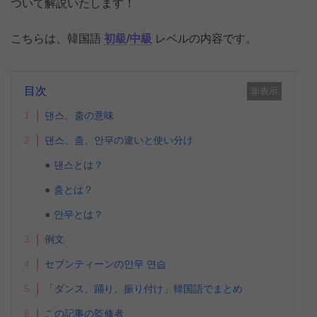
ついて解説いたします！
こちらは、韓国語
初級
/
中級
レベルの内容です。
目次
非表示
1
댄스、춤の意味
2
댄스、춤、안무の違いと使い分け
댄스とは？
춤とは？
안무とは？
3
例文
4
セブンティーンの안무 연습
5
「ダンス、踊り、振り付け」韓国語でまとめ
6
この記事の監修者