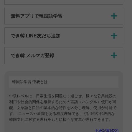
無料アプリで韓国語学習
でき韓 LINE友だち追加
でき韓 メルマガ登録
韓国語学習:
中級
とは
中級レベルは、日常生活を問題なく過ごせ、様々な公共施設の
利用や社会的関係を維持するための言語（ハングル）使用が可
能。文章語と口語の基本的な特性を区分し理解、使用が可能で
す。 ニュースや新聞をある程度理解でき、 慣用句や代表的な
韓国文化に対する理解をもとに様々な文章が理解できます。
中級記事(423)