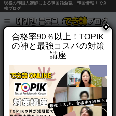
現役の韓国人講師による韓国語勉強・韓国情報！でき
韓ブログ
×
Skip
合格率90％以上！TOPIK
単語の意味と使い方
to
の神と最強コスパの対策
「ダンス、踊り、振り付け」韓国語で
content
何？댄스, 춤, 안무の意味の違いと使い分
講座
けを例文で解説
POSTED ON
2024年12月14日
BY
でき韓 パク先生