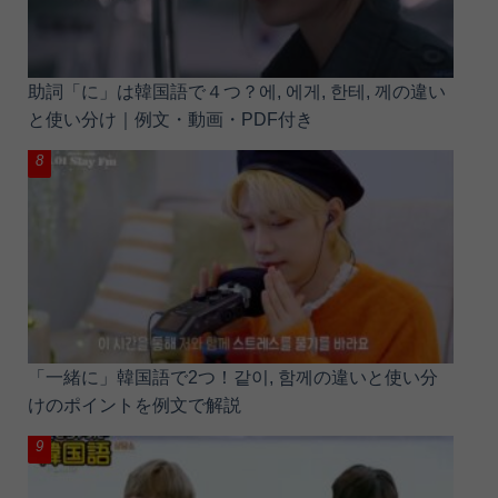
助詞「に」は韓国語で４つ？에, 에게, 한테, 께の違い
と使い分け｜例文・動画・PDF付き
「一緒に」韓国語で2つ！같이, 함께の違いと使い分
けのポイントを例文で解説