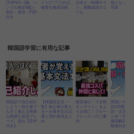
(TOPIK1~2級、ハ
イト(アプリ)の正
の求人・転職サイ
端となった1
ングル検定6級)｜
確度を徹底比較
ト、就職成功のコ
写真
例文・発音・PDF
ツも
付き
韓国語学習に有用な記事
韓国語で自己紹介
【韓国語文法 一
最安値の「でき韓
間違いやす
しよう！初心者で
覧】初心者が覚え
オンライン」をよ
語100選 表
もすぐ使える簡単
るべき基本文法12
りお得に！グルー
語・文法・
な挨拶と必須フレ
選と38の表現まと
プレッスンのご案
とめ！現役
ーズ、流れ【音声
め
内
徹底解説｜P
付き】
動画付き