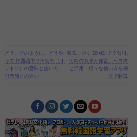
どう、どのように、どうや
着る、脱ぐ 韓国語で？입다,
って 韓国語で？어떻게（オ
벗다の意味と発音、へヨ体
ットケ）の意味と使い方、
と活用、様々な使い方を例
어떡해との違い
文で解説