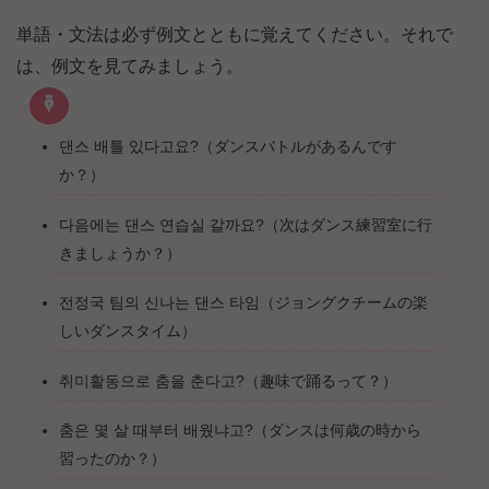
単語・文法は必ず例文とともに覚えてください。それで
は、例文を見てみましょう。
댄스 배틀 있다고요?（ダンスバトルがあるんです
か？）
다음에는 댄스 연습실 갈까요?（次はダンス練習室に行
きましょうか？）
전정국 팀의 신나는 댄스 타임（ジョングクチームの楽
しいダンスタイム）
취미활동으로 춤을 춘다고?（趣味で踊るって？）
춤은 몇 살 때부터 배웠냐고?（ダンスは何歳の時から
習ったのか？）