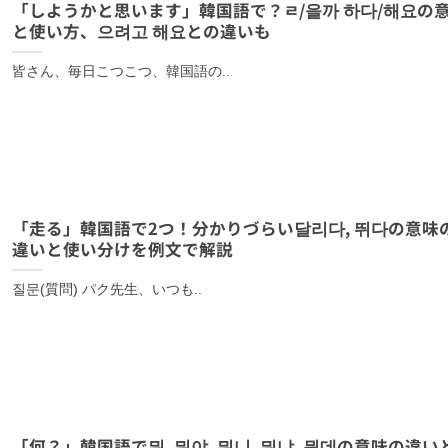
「しようかと思います」韓国語で？ㄹ/을까 하다/해요の
と使い方、으려고 해요との違いも
皆さん、毎日こつこつ、韓国語の..
「走る」韓国語で2つ！分かりづらい달리다, 뛰다の意味
違いと使い分けを例文で解説
질문(質問) パク先生、いつも..
「何？」韓国語で뭐, 뭐야, 뭐니, 뭐냐, 뭔데の意味の違い