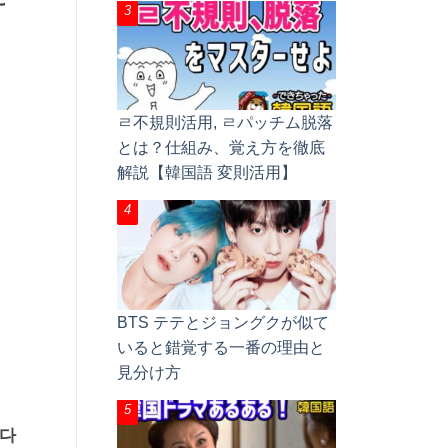
ㄹ不規則活用, ㄹパッチム脱落
とは？仕組み、覚え方を徹底
解説【韓国語 変則活用】
BTS テテとジョングクが似て
いると錯覚する一番の理由と
見分け方
나다