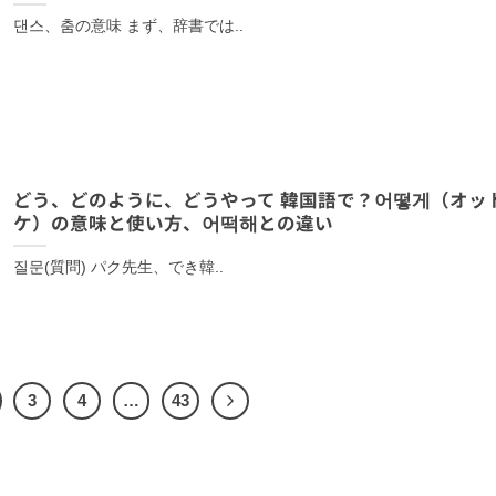
댄스、춤の意味 まず、辞書では..
どう、どのように、どうやって 韓国語で？어떻게（オッ
ケ）の意味と使い方、어떡해との違い
질문(質問) パク先生、でき韓..
3
4
…
43