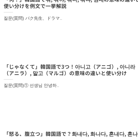
使い分けを例文で一挙解説
질문(質問) パク先生、ドラマ..
「じゃなくて」韓国語で3つ！아니고（アニゴ）, 아니라
（アニラ）, 말고（マルゴ）の意味の違いと使い分け
질문(質問)① 선생님 안녕하..
「怒る、腹立つ」韓国語で？화내다, 화나다, 혼내다, 혼