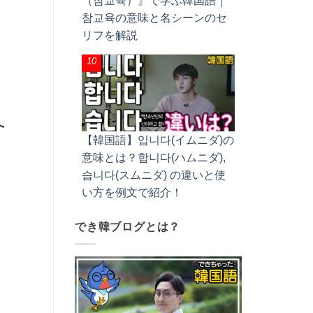
（참교육）』で学ぶ韓国語｜
참교육の意味と名シーンのセ
リフを解説
ト
【韓国語】입니다(イムニダ)の
意味とは？합니다(ハムニダ),
습니다(スムニダ) の違いと使
い方を例文で紹介！
でき韓ブログとは？