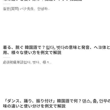
질문(質問) パク先生、안녕하..
着る、脱ぐ 韓国語で？입다, 벗다の意味と発音、へヨ体
用、様々な使い方を例文で解説
必須初級単語입다, 벗다、様々..
「ダンス、踊り、振り付け」韓国語で何？댄스, 춤, 안무
味の違いと使い分けを例文で解説