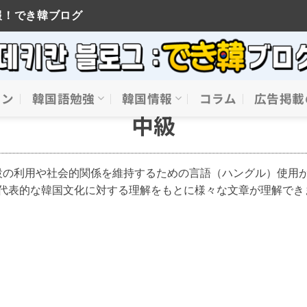
報！でき韓ブログ
イン
韓国語勉強
韓国情報
コラム
広告掲載
중급
中級
設の利用や社会的関係を維持するための言語（ハングル）使用
や代表的な韓国文化に対する理解をもとに様々な文章が理解でき