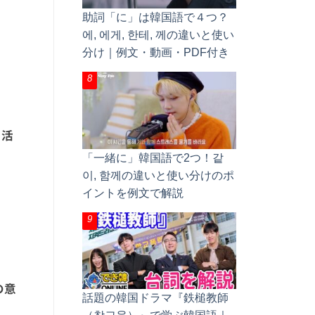
助詞「に」は韓国語で４つ？
에, 에게, 한테, 께の違いと使い
分け｜例文・動画・PDF付き
と活
「一緒に」韓国語で2つ！같
이, 함께の違いと使い分けのポ
イントを例文で解説
の意
話題の韓国ドラマ『鉄槌教師