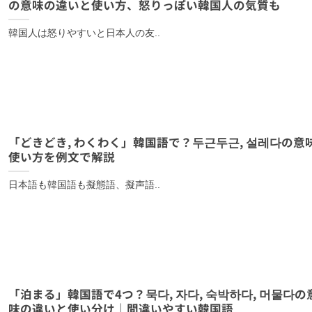
の意味の違いと使い方、怒りっぽい韓国人の気質も
韓国人は怒りやすいと日本人の友..
「どきどき, わくわく」韓国語で？두근두근, 설레다の意
使い方を例文で解説
日本語も韓国語も擬態語、擬声語..
「泊まる」韓国語で4つ？묵다, 자다, 숙박하다, 머물다の
味の違いと使い分け｜間違いやすい韓国語