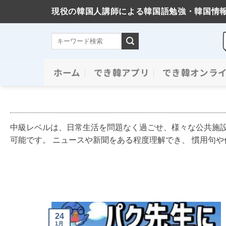
現役の韓国人講師による韓国語勉強・韓国情
Skip
ホーム
でき韓アプリ
でき韓オンラ
to
content
中級レベルは、日常生活を問題なく過ごせ、様々な公共施
可能です。 ニュースや新聞をある程度理解でき、 慣用句
24
1月