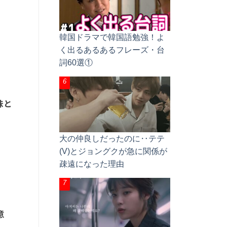
韓国ドラマで韓国語勉強！よ
く出るあるあるフレーズ・台
詞60選①
味と
大の仲良しだったのに‥テテ
(V)とジョングクが急に関係が
疎遠になった理由
意