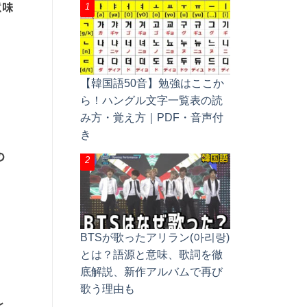
意味
【韓国語50音】勉強はここか
ら！ハングル文字一覧表の読
み方・覚え方｜PDF・音声付
き
の
BTSが歌ったアリラン(아리랑)
とは？語源と意味、歌詞を徹
底解説、新作アルバムで再び
歌う理由も
と