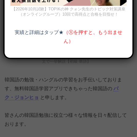
【2026年10月試験】TOPIKの神 クォン先生のトピック対策講座
（オンライングループ）10回で高得点と合格を目指せ！
実績と詳細はタップ★
（Ⓧを押すと、もう出ませ
ん）
쓰다(スダ)の8つの意味と発音、へヨ体など活用、様々な使い方を例
文で一挙解説【初級 単語】
韓国語の勉強・ハングルの学習をお手伝いしておりま
す、無料韓国語学習アプリできちゃった韓国語の
パ
ク・ジョンヒョ
と申します。
皆さんの韓国語勉強に役立つ様々な情報を日々配信して
おります。