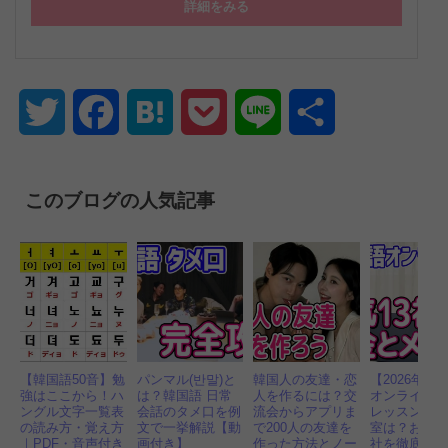
詳細をみる
Twitter
Facebook
Hatena
Pocket
Line
共
有
このブログの人気記事
【韓国語50音】勉
パンマル(반말)と
韓国人の友達・恋
【2026年】
強はここから！ハ
は？韓国語 日常
人を作るには？交
オンライン 
ングル文字一覧表
会話のタメ口を例
流会からアプリま
レッスン 安
の読み方・覚え方
文で一挙解説【動
で200人の友達を
室は？おすす
｜PDF・音声付き
画付き】
作った方法とノー
社を徹底比