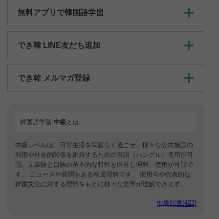
無料アプリで韓国語学習
でき韓 LINE友だち追加
でき韓 メルマガ登録
韓国語学習:
中級
とは
中級レベルは、日常生活を問題なく過ごせ、様々な公共施設の
利用や社会的関係を維持するための言語（ハングル）使用が可
能。文章語と口語の基本的な特性を区分し理解、使用が可能で
す。 ニュースや新聞をある程度理解でき、 慣用句や代表的な
韓国文化に対する理解をもとに様々な文章が理解できます。
中級記事(423)