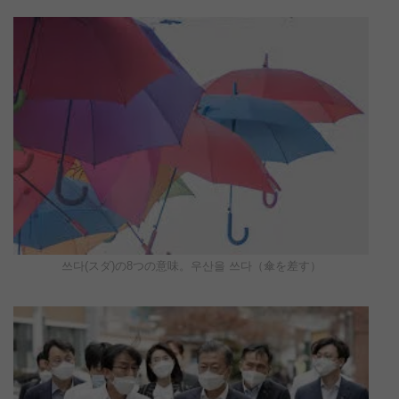
쓰다(スダ)の8つの意味。우산을 쓰다（傘を差す）