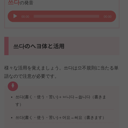
쓰다
の発音
音
00:00
00:00
声
プ
レ
ー
쓰다のへヨ体と活用
ヤ
ー
様々な活用を覚えましょう。쓰다は으不規則に当たる単
語なので注意が必要です。
쓰다(書く・使う・苦い)＋ㅂ니다→씁니다（書きま
す）
쓰다(書く・使う・苦い)＋어요→써요（書きます）