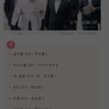
『마스크를 쓰다：マスクルㇽ スダ』(画像出典：中央法律新聞)
글자를 쓰다：字を書く
마스크를 쓰다：マスクをする
책, 글을 쓰다：本、文を書く
맛이 쓰다：味が苦い
돈을 쓰다：金を使う