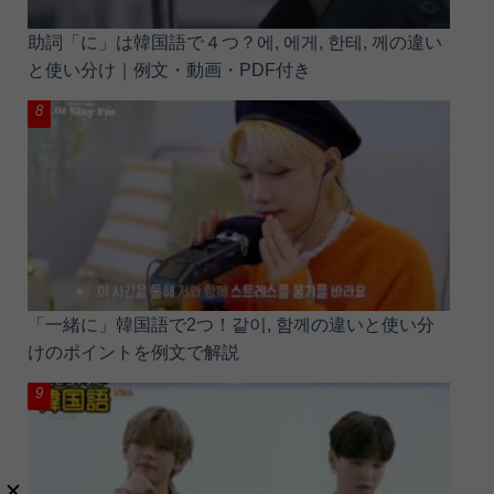
助詞「に」は韓国語で４つ？에, 에게, 한테, 께の違い
と使い分け｜例文・動画・PDF付き
「一緒に」韓国語で2つ！같이, 함께の違いと使い分
けのポイントを例文で解説