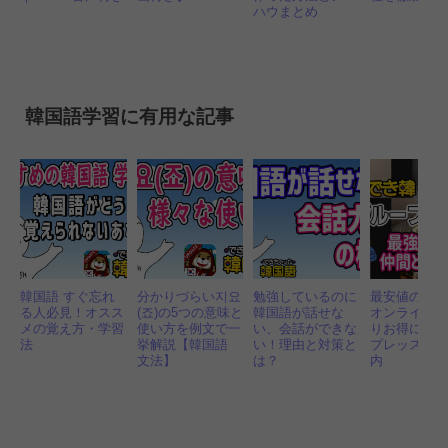
ハウまとめ
韓国語学習に有用な記事
韓国語 すぐ忘れ
分かりづらい지요
勉強しているのに
最安値の「
る人必見！オスス
(죠)の5つの意味と
韓国語が話せな
オンライン
メの覚え方・学習
使い方を例文で一
い、会話ができな
りお得に！
法
挙解説【韓国語
い！理由と対策と
プレッスン
文法】
は？
内