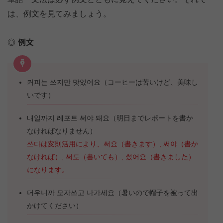
は、例文を見てみましょう。
例文
커피는 쓰지만 맛있어요（コーヒーは苦いけど、美味し
いです）
내일까지 레포트 써야 돼요（明日までレポートを書か
なければなりません）
쓰다は変則活用により、써요（書きます）, 써야（書か
なければ）, 써도（書いても）, 썼어요（書きました）
になります。
더우니까 모자쓰고 나가세요（暑いので帽子を被って出
かけてください）