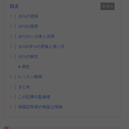
目次
非表示
1
쓰다の意味
2
쓰다の発音
3
쓰다のへヨ体と活用
4
쓰다の8つの意味と使い方
5
쓰다の例文
例文
6
レッスン動画
7
まとめ
8
この記事の監修者
9
韓国語学習の有益な情報