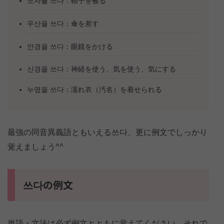
모자를 쓰다：帽子を被る
우산을 쓰다：傘を差す
안경을 쓰다：眼鏡をかける
신경을 쓰다：神経を使う、気を使う、気にする
누명을 쓰다：濡れ衣（汚名）を着せられる
最強の同音異義語ともいえる쓰다、更に例文でしっかり
覚えましょう^^
쓰다の例文
単語・文法は必ず例文とともに覚えてください。それで