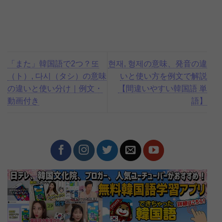
「また」韓国語で2つ？또
현재, 형제の意味、発音の違
（ト）, 다시（タシ）の意味
いと使い方を例文で解説
の違いと使い分け｜例文・
【間違いやすい韓国語 単
動画付き
語】