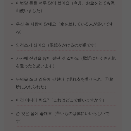
이번달 돈을 너무 많이 썼어요（今月、お金をとても沢
山使いました）
우산 쓴 사람이 많네요（傘を差している人が多いです
ね）
안경쓰기 싫어요（眼鏡をかけるのが嫌です）
가사에 신경을 많이 썼던 것 같아요（歌詞にたくさん気
を遣ったと思います）
누명을 쓰고 감옥에 갇혔다（濡れ衣を着せられ、刑務
所に入れられた）
이건 어디에 써요?（これはどこで使いますか？）
쓴 것은 몸에 좋대요（苦いものは体にいいらしいで
す）