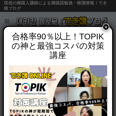
現役の韓国人講師による韓国語勉強・韓国情報！でき
韓ブログ
×
Skip
合格率90％以上！TOPIK
単語の意味と使い方
to
の神と最強コスパの対策
쓰다(スダ)の8つの意味と発音、へヨ体な
content
ど活用、様々な使い方を例文で一挙解説
講座
【初級 単語】
POSTED ON
2020年9月29日
BY
でき韓 パク先生