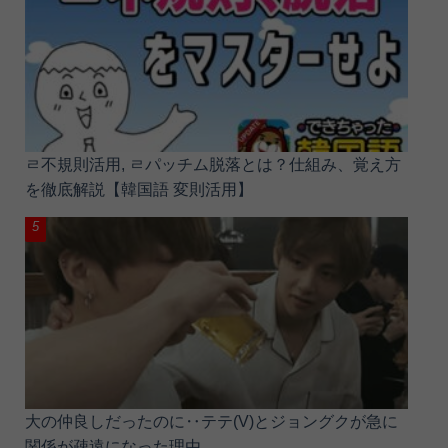
ㄹ不規則活用, ㄹパッチム脱落とは？仕組み、覚え方
を徹底解説【韓国語 変則活用】
大の仲良しだったのに‥テテ(V)とジョングクが急に
関係が疎遠になった理由