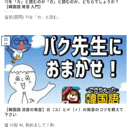
【韓国語 発音 入門】
【2026年10月試験】TOPIKの神 クォン先生のトピック
질문(質問) 가を「カ」と読む..
対策講座（オンライングループ）10回で高得点と合格を
目指せ！
21
実績と詳細はタップ★
（Ⓧを押すと、もう出ませ
5月
ん）
【韓国語 流音の発音】유（ユ）とㄹ（ｒ）の発音のコツを教え
て下さい
별 사탕 씨, 初めまして！朴..