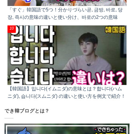
【韓国語】입니다(イムニダ)の意味とは？합니다(ハム
ニダ), 습니다(スムニダ) の違いと使い方を例文で紹
介！
でき韓ブログとは？