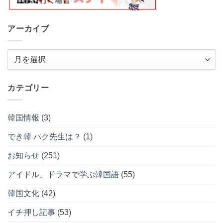
カテゴリー
イ
ブ
韓国情報
(3)
でき韓 パク先生は？
(1)
お知らせ
(251)
アイドル、ドラマで学ぶ韓国語
(55)
韓国文化
(42)
イチ押し記事
(53)
K-POP名曲
(39)
おすすめの勉強法
(51)
韓国旅行
(24)
発音クリニック
(41)