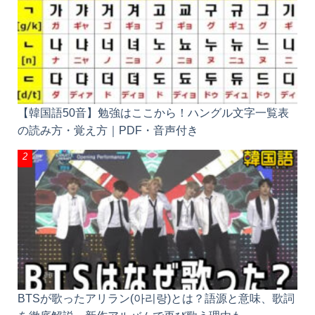
【韓国語50音】勉強はここから！ハングル文字一覧
表の読み方・覚え方｜PDF・音声付き
BTSが歌ったアリラン(아리랑)とは？語源と意味、歌
詞を徹底解説、新作アルバムで再び歌う理由も