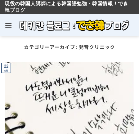
現役の韓国人講師による韓国語勉強・韓国情報！でき
韓ブログ
×
Skip
合格率90％以上！TOPIK
カテゴリーアーカイブ:
発音クリニック
to
の神と最強コスパの対策
content
講座
22
5月
가を「カ」と読むのか「ガ」と読むのか、どちらでしょうか？