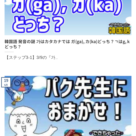
韓国語 発音の謎 가はカタカナでは ガ(ga), カ(ka)どっち？ㄱはg,
kどっち？
【ステップ3-1】3/9の『가..
19
5月