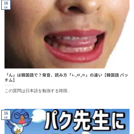
「ん」は韓国語で？発音、読み方「ㄴ,ㅁ,ㅇ」の違い【韓国語 パ
ッチム】
この質問は日本語を勉強する韓国..
16
5月