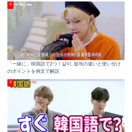
「一緒に」韓国語で2つ！같이, 함께の違いと使い分
けのポイントを例文で解説
「すぐ」韓国語で5つ！分かりづらい곧, 금방, 바로,
당장, 즉시の意味の違いと使い分け、바로の2つの意
味