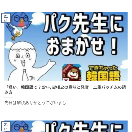
21
5月
「短い」韓国語で？짧다, 짧네요の意味と発音｜二重パッチムの
読み方
先日は解説ありがとうございまし..
21
5月