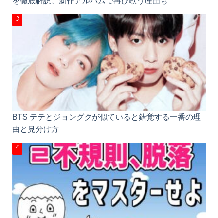
BTS テテとジョングクが似ていると錯覚する一番の
理由と見分け方
ㄹ不規則活用, ㄹパッチム脱落とは？仕組み、覚え方
を徹底解説【韓国語 変則活用】