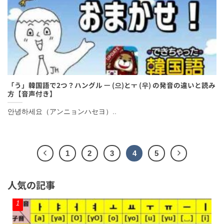
「う」韓国語で2つ？ハングル ㅡ (으)とㅜ (우) の発音の違いと読
み方【音声付き】
안녕하세요（アンニョンハセヨ）..
1
2
3
4
5
人気の記事