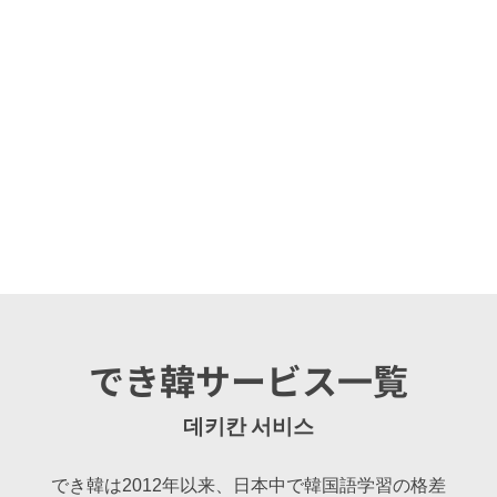
でき韓サービス一覧
데키칸 서비스
でき韓は2012年以来、日本中で韓国語学習の格
差をなくし、誰もが気軽に韓国語が学べる環境
作りに取り組んでいます。