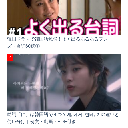
韓国ドラマで韓国語勉強！よく出るあるあるフレー
ズ・台詞60選①
助詞「に」は韓国語で４つ？에, 에게, 한테, 께の違い
と使い分け｜例文・動画・PDF付き