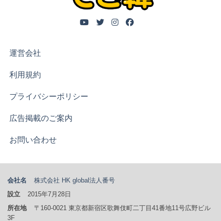
プライバシーポリシー
広告掲載のご案内
お問い合わせ
会社名
株式会社 HK global
法人番号
設立
2015年7月28日
所在地
〒160-0021 東京都新宿区歌舞伎町二丁目41番地11号広野ビ
ル3F
資本金
500万円
代表者
イ・ヒョングァン、パク・ジョンヒョ
事業内容
韓国語コンテンツ制作、オンラインレッスンサービス、
海外留学の企画、留学手続きの代行、教育・研修・セミナーの企画及
び運営
ホームページ
https://www.dekikan.jp/