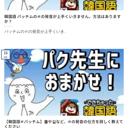
韓国語 パッチムのㄹの発音が上手くいきません。方法はありま
すか？
パッチムのㄹの発音が上手くいき..
16
5月
【韓国語ㄹパッチム】를や길など、ㄹの発音の仕方を詳しく教え
てください
アンニョンハセヨ！パクです。 ..