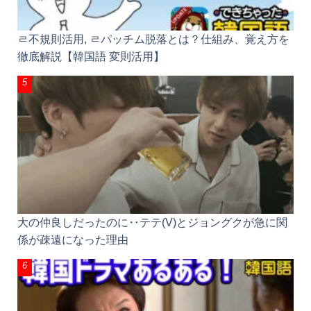
大の仲良しだったのに‥テテ(V)とジョングクが急に
関係が疎遠になった理由