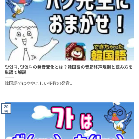
맛있다, 맛없다の発音変化とは？韓国語の音節終声規則と読み方
を単語で解説
韓国語ではややこしい多数の発音..
20
5月