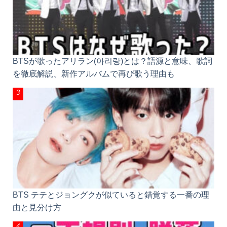
BTSが歌ったアリラン(아리랑)とは？語源と意味、歌
詞を徹底解説、新作アルバムで再び歌う理由も
BTS テテとジョングクが似ていると錯覚する一番の
理由と見分け方