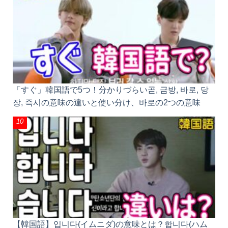
「すぐ」韓国語で5つ！分かりづらい곧, 금방, 바로,
당장, 즉시の意味の違いと使い分け、바로の2つの意
味
【韓国語】입니다(イムニダ)の意味とは？합니다(ハム