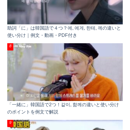
助詞「に」は韓国語で４つ？에, 에게, 한테, 께の違い
と使い分け｜例文・動画・PDF付き
「一緒に」韓国語で2つ！같이, 함께の違いと使い分
けのポイントを例文で解説