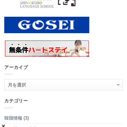
アーカイブ
ア
ー
カ
カテゴリー
イ
ブ
韓国情報
(3)
でき韓 パク先生は？
(1)