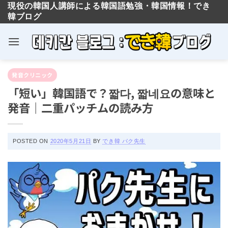
現役の韓国人講師による韓国語勉強・韓国情報！でき
韓ブログ
Skip
発音クリニック
to
「短い」韓国語で？짧다, 짧네요の意味
content
と発音｜二重パッチムの読み方
POSTED ON
2020年5月21日
BY
でき韓 パク先生