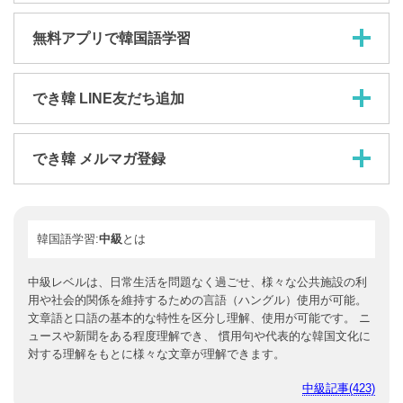
韓国人先生と無料体験レッスン
無料アプリで韓国語学習
でき韓 LINE友だち追加
でき韓 メルマガ登録
韓国語学習:
中級
とは
中級レベルは、日常生活を問題なく過ごせ、様々な公共施設の
利用や社会的関係を維持するための言語（ハングル）使用が可
能。文章語と口語の基本的な特性を区分し理解、使用が可能で
す。 ニュースや新聞をある程度理解でき、 慣用句や代表的な
韓国文化に対する理解をもとに様々な文章が理解できます。