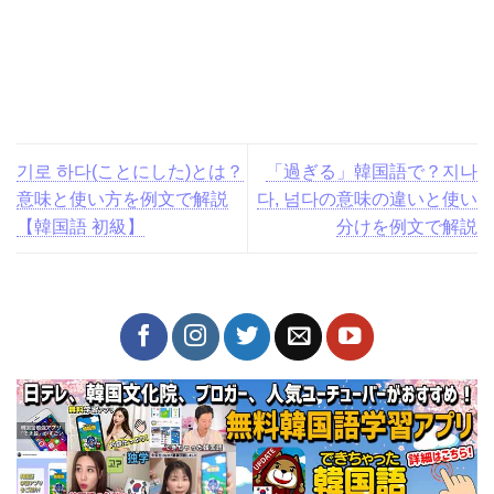
기로 하다(ことにした)と
「過ぎる」韓国語で？지나
は？意味と使い方を例文で
다, 넘다の意味の違いと使い
解説【韓国語 初級】
分けを例文で解説