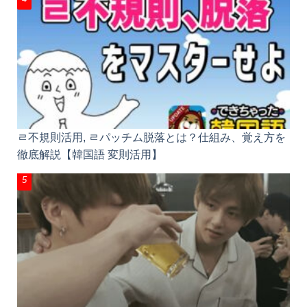
ㄹ不規則活用, ㄹパッチム脱落とは？仕組み、覚え方
を徹底解説【韓国語 変則活用】