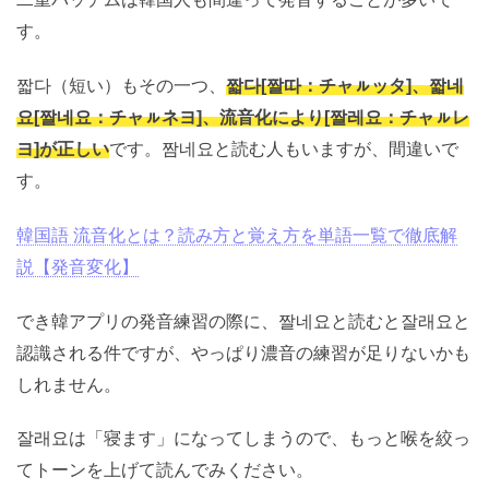
二重パッチムは韓国人も間違って発音することが多いで
す。
짧다（短い）もその一つ、
짧다[짤따：チャㇽッタ]、짧
네요[짤네요：チャㇽネヨ]、流音化により[짤레요：チャ
ㇽレヨ]が正しい
です。짬네요と読む人もいますが、間
違いです。
韓国語 流音化とは？読み方と覚え方を単語一覧で徹底
解説【発音変化】
でき韓アプリの発音練習の際に、짤네요と読むと잘래요
と認識される件ですが、やっぱり濃音の練習が足りない
かもしれません。
잘래요は「寝ます」になってしまうので、もっと喉を絞