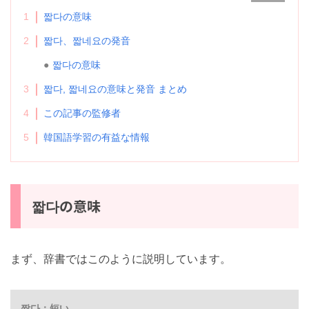
目次
非表示
1
짧다の意味
2
짧다、짧네요の発音
짧다の意味
3
짧다, 짧네요の意味と発音 まとめ
4
この記事の監修者
5
韓国語学習の有益な情報
짧다の意味
まず、辞書ではこのように説明しています。