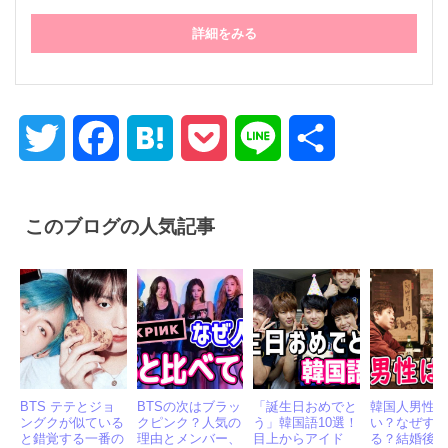
入会費、月会費なし！業界最安値、一流講師陣。
でき韓オンライン 無料体験レッスンはこちら
詳細をみる
Twitter
Facebook
Hatena
Pocket
Line
共
有
このブログの人気記事
BTS テテとジョ
BTSの次はブラッ
「誕生日おめでと
韓国人男性