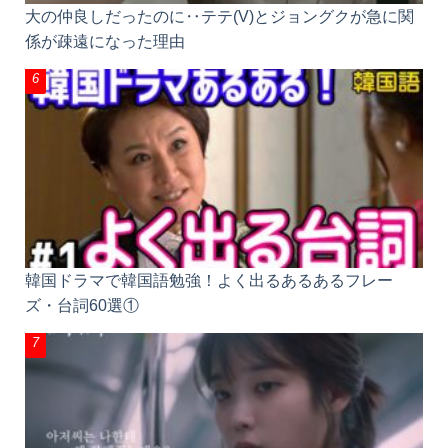
大の仲良しだったのに‥テテ(V)とジョングクが急に
関係が疎遠になった理由
韓国ドラマで韓国語勉強！よく出るあるあるフレー
ズ・台詞60選①