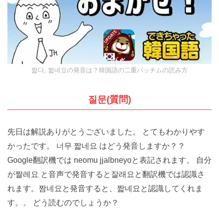
【2026年10月試験】TOPIKの神 クォン先生のトピック対策講座
（オンライングループ）10回で高得点と合格を目指せ！
実績と詳細はタップ★
（Ⓧを押すと、もう出ませ
ん）
짧다, 짧네요の発音は？韓国語の二重パッチムの読み方
질문(質問)
先日は解説ありがとうございました。 とてもわかりや
すかったです。 너무 짧네요 はどう発音しますか？？
Google翻訳機では neomu jjalbneyoと表記されます。 自
分が짤레요 と音声で発音すると잘래요と翻訳機では認
識されます。짬네요と発音すると、짧네요と認識してく
れます。。 どう読むのでしょうか？