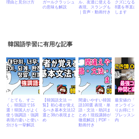
ングクが似ている
クピンク？人気の
う」韓国語10選！
い？なぜす
と錯覚する一番の
理由とメンバー、
目上からアイド
る？結婚後
理由と見分け方
ガールクラッシュ
ル、友達に使える
クズになる
の意味も解説
表現、スラングも
8選を率直に
｜音声・動画付き
します
韓国語学習に有用な記事
「とても、すご
【韓国語文法 一
間違いやすい韓国
最安値の「
く」韓国語で16
覧】初心者が覚え
語100選 表現・単
オンライン
選！韓国人がよく
るべき基本文法12
語・文法・助詞ま
りお得に！
使う強調語・強調
選と38の表現まと
とめ！現役講師が
プレッスン
表現の違いと使い
め
徹底解説｜PDF・
内
分けを一挙解説
動画付き