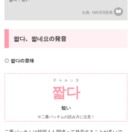
짧다：短い
NAVER辞典
짧다、짧네요の発音
짧다の意味
チャㇽッタ
짧다
短い
※二重パッチムの読み方に注意！