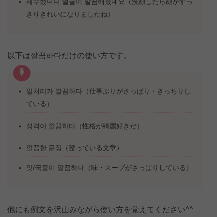
세수했더니 얼굴이 말끔해졌네요（洗顔したら顔がすっ
きりきれいになりましたね）
以下は깔끔하다だけの使い方です。
일처리가 깔끔하다（仕事ぶりがさっぱり・きっちりし
ている）
성격이 깔끔하다（性格が綺麗好きだ）
깔끔한 문장（整っている文章）
맛/국물이 깔끔하다（味・スープがさっぱりしている）
他にも例文を沢山みながら使い方を覚えてください^^