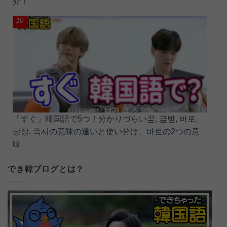
介！
「すぐ」韓国語で5つ！分かりづらい곧, 금방, 바로,
당장, 즉시の意味の違いと使い分け、바로の2つの意
味
でき韓ブログとは？