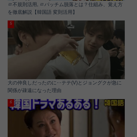
ㄹ不規則活用, ㄹパッチム脱落とは？仕組み、覚え方
を徹底解説【韓国語 変則活用】
大の仲良しだったのに‥テテ(V)とジョングクが急に
関係が疎遠になった理由