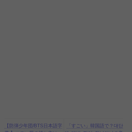
【防弾少年団/BTS日本語字
「すごい」韓国語で？대단