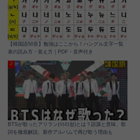
【韓国語50音】勉強はここから！ハングル文字一覧
表の読み方・覚え方｜PDF・音声付き
BTSが歌ったアリラン(아리랑)とは？語源と意味、歌
詞を徹底解説、新作アルバムで再び歌う理由も