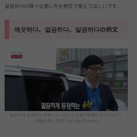
깔끔하다の様々な使い方を例文で覚えてほしいです。
깨끗하다、깔끔하다、말끔하다の例文
말끔하게 등장하는 유혁（さっぱりした姿で登場するユヒョク）
（画像出典：SBS YouTube Channel）