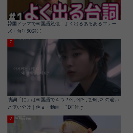
韓国ドラマで韓国語勉強！よく出るあるあるフレー
ズ・台詞60選①
助詞「に」は韓国語で４つ？에, 에게, 한테, 께の違い
と使い分け｜例文・動画・PDF付き