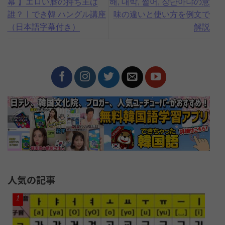
幕 】エロい唇の持ち主は
해, 대박, 쩔어, 장난아냐の意
誰？ㅣでき韓 ハングル講座
味の違いと使い方を例文で
（日本語字幕付き）
解説
人気の記事