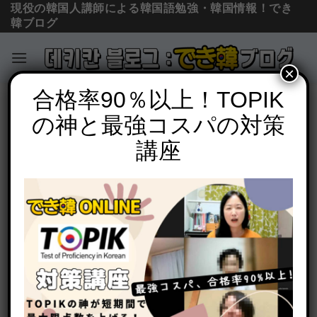
現役の韓国人講師による韓国語勉強・韓国情報！でき
韓ブログ
×
Skip
合格率90％以上！TOPIK
単語の意味と使い方
to
の神と最強コスパの対策
깨끗하다, 깔끔하다, 말끔하다 違いとは？
content
使い分けを例文で解説
講座
POSTED ON
2021年3月27日
BY
でき韓 パク先生