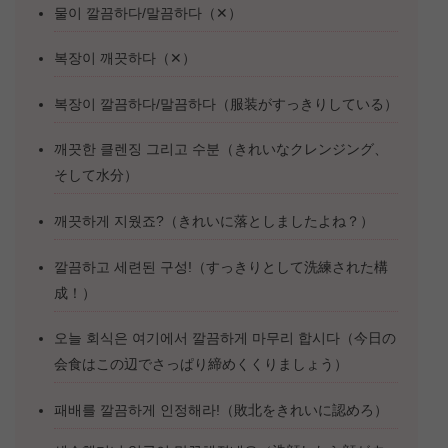
물이 깔끔하다/말끔하다（✕）
복장이 깨끗하다（✕）
복장이 깔끔하다/말끔하다（服装がすっきりしている）
깨끗한 클렌징 그리고 수분（きれいなクレンジング、
そして水分）
깨끗하게 지웠죠?（きれいに落としましたよね？）
깔끔하고 세련된 구성!（すっきりとして洗練された構
成！）
오늘 회식은 여기에서 깔끔하게 마무리 합시다（今日の
会食はこの辺でさっぱり締めくくりましょう）
패배를 깔끔하게 인정해라!（敗北をきれいに認めろ）