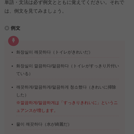
単語・文法は必ず例文とともに覚えてください。それで
は、例文を見てみましょう。
例文
화장실이 깨끗하다（トイレがきれいだ）
화장실이 깔끔하다/말끔하다（トイレがすっきり片付い
ている）
깨끗하게/깔끔하게/말끔하게 청소했다（きれいに掃除
した）
※깔끔하게/말끔하게は「すっきりきれいに」というニ
ュアンスが増します。
물이 깨끗하다（水が綺麗だ）