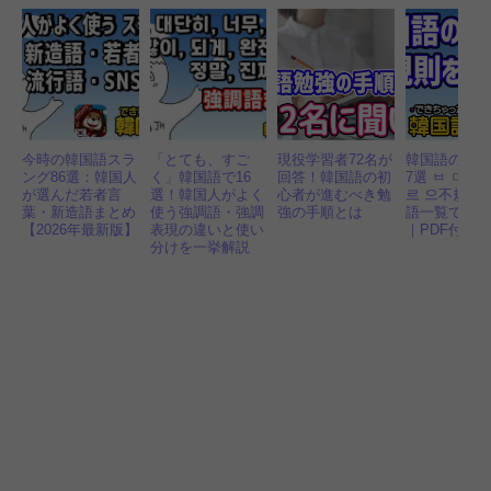
今時の韓国語スラ
「とても、すご
現役学習者72名が
韓国語の変
ング86選：韓国人
く」韓国語で16
回答！韓国語の初
7選 ㅂ ㄷ ㅎ
が選んだ若者言
選！韓国人がよく
心者が進むべき勉
르 으不規則
葉・新造語まとめ
使う強調語・強調
強の手順とは
語一覧で一
【2026年最新版】
表現の違いと使い
｜PDF付き
分けを一挙解説