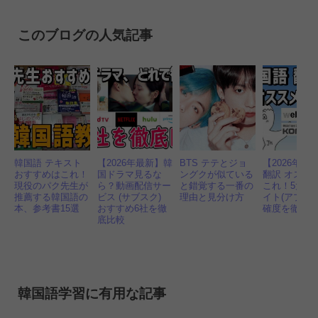
有
このブログの人気記事
韓国語 テキスト
【2026年最新】韓
BTS テテとジョ
【2026年】
おすすめはこれ！
国ドラマ見るな
ングクが似ている
翻訳 オスス
現役のパク先生が
ら？動画配信サー
と錯覚する一番の
これ！5大無
推薦する韓国語の
ビス (サブスク)
理由と見分け方
イト(アプリ)
本、参考書15選
おすすめ6社を徹
確度を徹底
底比較
韓国語学習に有用な記事