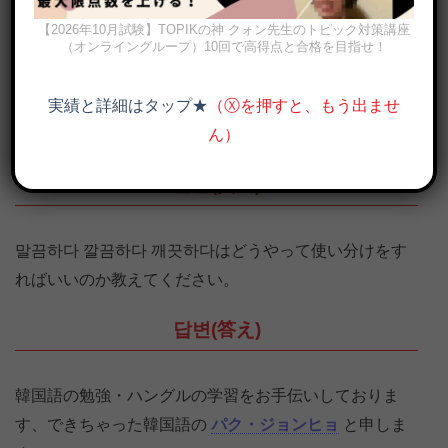
【2026年10月試験】TOPIKの神 クォン先生のトピック対策講座
（オンライングループ）10回で高得点と合格を目指せ！
깨끗하다, 깔끔하다, 말끔하다とは？意味の違いと使い分け（画像出
実績と詳細はタップ★
（Ⓧを押すと、もう出ませ
典：HITE JINRO HP）
ん）
질문(質問)
말끔하다 깔끔하다 깨끗하다はどうやって使い分けをす
ればいいのか教えてください。
답변(答え)
韓国語の勉強・ハングルの学習をお手伝いしておりま
す、できちゃった韓国語の
パク・ジョンヒョ
と申しま