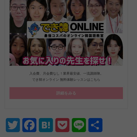
入会費、月会費なし！業界最安値、一流講師陣。
でき韓オンライン 無料体験レッスンはこちら
詳細をみる
Twitter
Facebook
Hatena
Pocket
Line
共