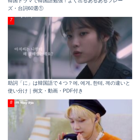
助詞「に」は韓国語で４つ？에, 에게, 한테, 께の違い
と使い分け｜例文・動画・PDF付き