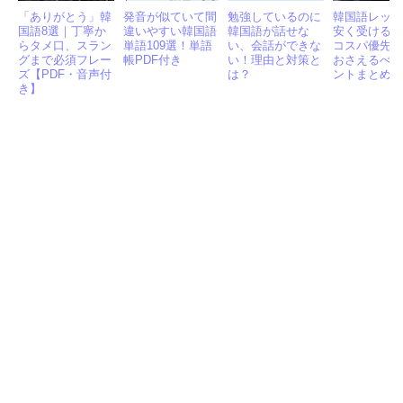
「ありがとう」韓
発音が似ていて間
勉強しているのに
韓国語レッ
国語8選｜丁寧か
違いやすい韓国語
韓国語が話せな
安く受ける
らタメ口、スラン
単語109選！単語
い、会話ができな
コスパ優先
グまで必須フレー
帳PDF付き
い！理由と対策と
おさえるべ
ズ【PDF・音声付
は？
ントまとめ
き】