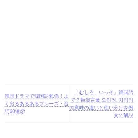
「むしろ、いっそ」韓国語
韓国ドラマで韓国語勉強！
で？類似言葉 오히려, 차라
よく出るあるあるフレー
리の意味の違いと使い分け
ズ・台詞60選②
を例文で解説