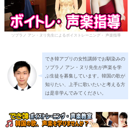
【2026年10月試験】TOPIKの神 クォン先生のトピック対策講座
（オンライングループ）10回で高得点と合格を目指せ！
実績と詳細はタップ★
（Ⓧを押すと、もう出ませ
ソプラノ アン・ヌリ先生によるボイストレーニング・ 声楽指導
ん）
でき韓アプリの女性講師でお馴染み
のソプラノ アン・ヌリ先生が声楽
を学ぶ生徒を募集しています。韓国
の歌が知りたい、上手に歌いたいと
考える方は是非学んでみてくださ
い。