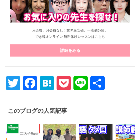
入会費、月会費なし！業界最安値、一流講師陣。
でき韓オンライン 無料体験レッスンはこちら
詳細をみる
Twitter
Facebook
Hatena
Pocket
Line
共
有
このブログの人気記事