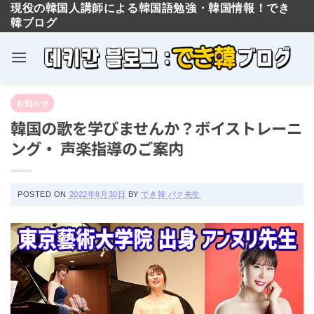
現役の韓国人講師による韓国語勉強・韓国情報！でき
韓ブログ
Skip
お知らせ
to
韓国の歌を学びませんか？ボイストレー
content
ニング・ 声楽指導のご案内
POSTED ON
2022年8月30日
BY
でき韓 パク先生