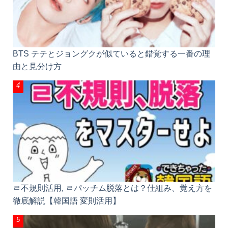
BTS テテとジョングクが似ていると錯覚する一番の
理由と見分け方
ㄹ不規則活用, ㄹパッチム脱落とは？仕組み、覚え方
を徹底解説【韓国語 変則活用】