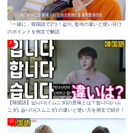
「一緒に」韓国語で2つ！같이, 함께の違いと使い分
けのポイントを例文で解説
【韓国語】입니다(イムニダ)の意味とは？합니다(ハム
ニダ), 습니다(スムニダ) の違いと使い方を例文で紹
介！