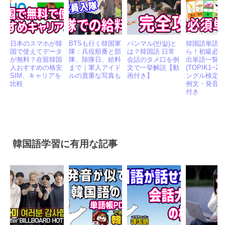
日本のスマホが韓
BTSも行く韓国軍
パンマル(반말)と
韓国語単語
国で使えてデータ
隊：兵役順番と部
は？韓国語 日常
ら！初級必
が無料？在留韓国
隊、除隊日、給料
会話のタメ口を例
出単語一覧
人おすすめの格安
まで｜軍人アイド
文で一挙解説【動
(TOPIK1~
SIM、キャリアを
ルの貴重な写真も
画付き】
ングル検定6
比較
例文・発音・
付き
韓国語学習に有用な記事