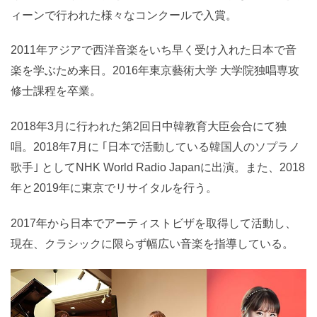
にドイツ・フライブルクとハノーファーにて留学し、韓
国とウィーンで行われた様々なコンクールで入賞。
2011年アジアで西洋音楽をいち早く受け入れた日本で
音楽を学ぶため来日。2016年東京藝術大学 大学院独唱
専攻修士課程を卒業。
2018年3月に行われた第2回日中韓教育大臣会合にて独
唱。2018年7月に ｢日本で活動している韓国人のソプラ
ノ歌手｣ としてNHK World Radio Japanに出演。また、
2018年と2019年に東京でリサイタルを行う。
2017年から日本でアーティストビザを取得して活動
し、現在、クラシックに限らず幅広い音楽を指導してい
る。