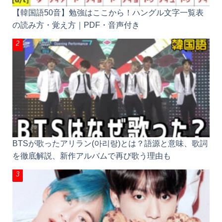
【韓国語50音】勉強はここから！ハングル文字一覧
表の読み方・覚え方｜PDF・音声付き
BTSが歌ったアリラン(아리랑)とは？語源と意味、歌
詞を徹底解説、新作アルバムで再び歌う理由も