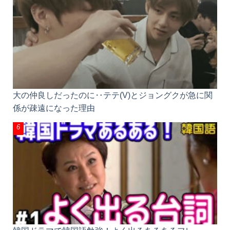
大の仲良しだったのに‥テテ(V)とジョングクが急に
関係が疎遠になった理由
韓国ドラマで韓国語勉強！よく出るあるあるフレー
ズ・台詞60選①