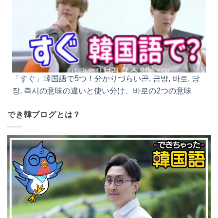
「すぐ」韓国語で5つ！分かりづらい곧, 금방, 바로,
당장, 즉시の意味の違いと使い分け、바로の2つの意
味
でき韓ブログとは？