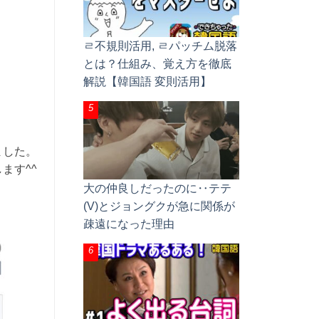
ㄹ不規則活用, ㄹパッチム脱落
とは？仕組み、覚え方を徹底
解説【韓国語 変則活用】
ました。
ます^^
大の仲良しだったのに‥テテ
(V)とジョングクが急に関係が
疎遠になった理由