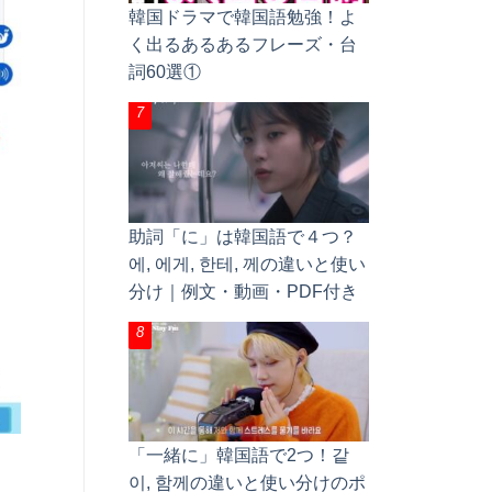
韓国ドラマで韓国語勉強！よ
く出るあるあるフレーズ・台
詞60選①
助詞「に」は韓国語で４つ？
에, 에게, 한테, 께の違いと使い
分け｜例文・動画・PDF付き
「一緒に」韓国語で2つ！같
이, 함께の違いと使い分けのポ