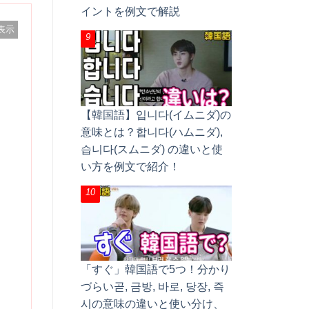
イントを例文で解説
表示
【韓国語】입니다(イムニダ)の
意味とは？합니다(ハムニダ),
습니다(スムニダ) の違いと使
い方を例文で紹介！
「すぐ」韓国語で5つ！分かり
づらい곧, 금방, 바로, 당장, 즉
시の意味の違いと使い分け、