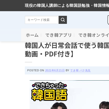
現役の韓国人講師による韓国語勉強・韓国情
Skip
ホーム
でき韓アプリ
でき韓オンラ
イチ押し記事
、
ハングルと挨拶
to
韓国人が日常会話で使う韓国
content
動画・PDF付き】
POSTED ON
2021年6月21日
BY
でき韓 パク先生