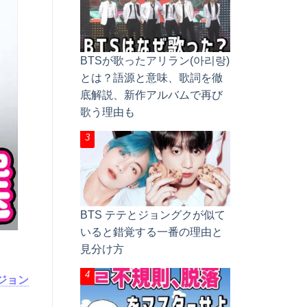
BTSが歌ったアリラン(아리랑)
とは？語源と意味、歌詞を徹
底解説、新作アルバムで再び
歌う理由も
BTS テテとジョングクが似て
いると錯覚する一番の理由と
見分け方
ジョン