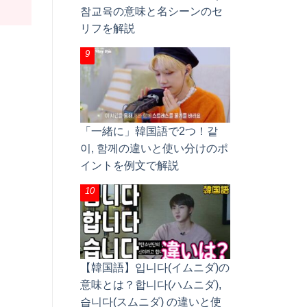
참교육の意味と名シーンのセ
リフを解説
「一緒に」韓国語で2つ！같
이, 함께の違いと使い分けのポ
イントを例文で解説
【韓国語】입니다(イムニダ)の
意味とは？합니다(ハムニダ),
습니다(スムニダ) の違いと使