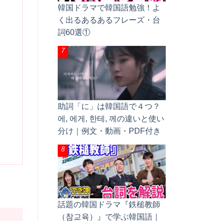
韓国ドラマで韓国語勉強！よ
く出るあるあるフレーズ・台
詞60選①
助詞「に」は韓国語で４つ？
에, 에게, 한테, 께の違いと使い
分け｜例文・動画・PDF付き
話題の韓国ドラマ『鉄槌教師
（참교육）』で学ぶ韓国語｜