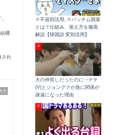
す。
ㄹ不規則活用, ㄹパッチム脱落
とは？仕組み、覚え方を徹底
と結構
解説【韓国語 変則活用】
有され
大の仲良しだったのに‥テテ
(V)とジョングクが急に関係が
表示
疎遠になった理由