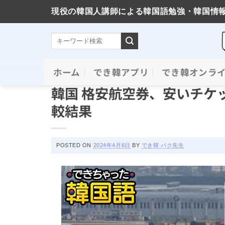
現役の韓国人講師による韓国語勉強・韓国情
Skip
ホーム
でき韓アプリ
でき韓オンラ
コラム＆ニュース
to
韓国 格安航空券、安いチケ
content
較結果
POSTED ON
2024年4月6日
BY
でき韓 パク先生