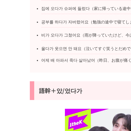
집에 오다가 슈퍼에 들렀다（家に帰っている途
공부를 하다가 자버렸어요（勉強の途中で寝てし
비가 오다가 그쳤어요（雨が降っていたけど、今
울다가 웃으면 안 돼요（泣いてすぐ笑うとだめ
어제 배 아파서 죽다 살아났어（昨日、お腹が
語幹＋았/었다가