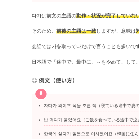
다가は前文の主語の
動作・状況が完了していな
そのため、
前後の主語は一致
しますが、意味は
会話では가を取って다だけで言うことも多いで
日本語で「途中で、最中に、～をやめて、して
例文（使い方）
자다가 와이프 목을 조른 적（寝ている途中で妻
밥 먹다가 울었어요（ご飯を食べている途中で泣
한국에 살다가 일본으로 이사했어요（韓国に住