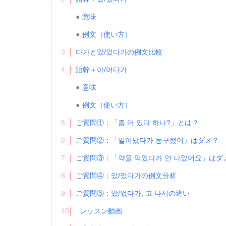
意味
例文（使い方）
3
다가と았/었다가の例文比較
4
語幹＋아/어다가
意味
例文（使い方）
5
ご質問①：「좀 더 있다 하나?」とは？
6
ご質問②：「일어났다가 농구했어」はダメ？
7
ご質問③：「약을 먹었다가 안 나았어요」はダ
8
ご質問④：았/었다가の例文分析
9
ご質問⑤：았/었다가, 고 나서の違い
10
レッスン動画