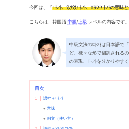
今回は、『
다가、았/었다가、아/어다가の意味
こちらは、韓国語
中級
/
上級
レベルの内容です
中級文法の다가は日本語で「
ど、様々な形で翻訳されるの
の表現、다가を分かりやすく
目次
1
語幹＋다가
意味
例文（使い方）
2
語幹＋았/었다가