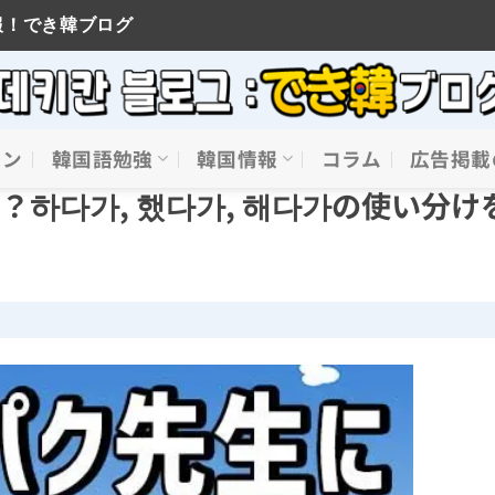
報！でき韓ブログ
イン
韓国語勉強
韓国情報
コラム
広告掲載
？하다가, 했다가, 해다가の使い分け