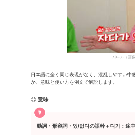
자다가（画像
日本語に全く同じ表現がなく、混乱しやすい中級
か、意味と使い方を例文で解説します。
意味
動詞・形容詞・있/없다の語幹＋다가：途