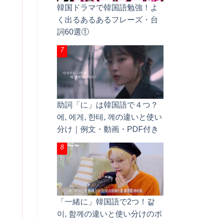
韓国ドラマで韓国語勉強！よ
く出るあるあるフレーズ・台
詞60選①
助詞「に」は韓国語で４つ？
에, 에게, 한테, 께の違いと使い
分け｜例文・動画・PDF付き
「一緒に」韓国語で2つ！같
이, 함께の違いと使い分けのポ