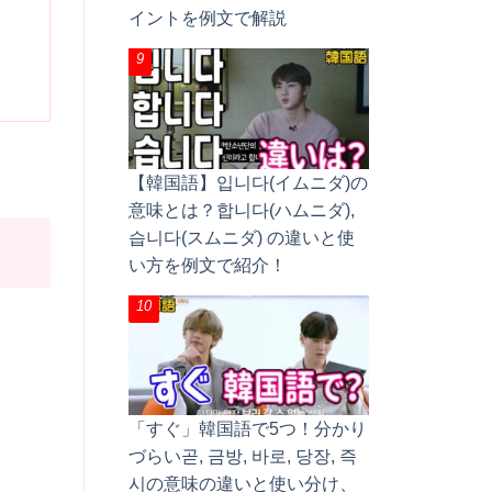
イントを例文で解説
【韓国語】입니다(イムニダ)の
意味とは？합니다(ハムニダ),
습니다(スムニダ) の違いと使
い方を例文で紹介！
「すぐ」韓国語で5つ！分かり
づらい곧, 금방, 바로, 당장, 즉
시の意味の違いと使い分け、