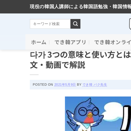
現役の韓国人講師による韓国語勉強・韓国情
Skip
ホーム
でき韓アプリ
でき韓オンラ
必須文法と表現
to
다가 3つの意味と使い方とは
content
文・動画で解説
POSTED ON
2021年5月9日
BY
でき韓 パク先生