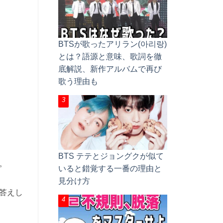
BTSが歌ったアリラン(아리랑)
とは？語源と意味、歌詞を徹
底解説、新作アルバムで再び
歌う理由も
BTS テテとジョングクが似て
。
いると錯覚する一番の理由と
見分け方
答えし