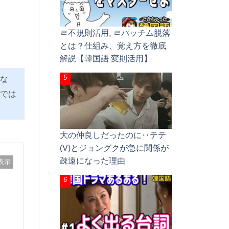
ㄹ不規則活用, ㄹパッチム脱落
とは？仕組み、覚え方を徹底
解説【韓国語 変則活用】
な
では
大の仲良しだったのに‥テテ
(V)とジョングクが急に関係が
疎遠になった理由
表示