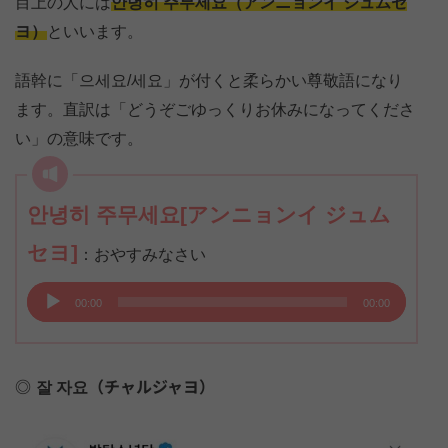
目上の人には
안녕히 주무세요（アンニョンイ ジュムセ
ヨ）
といいます。
語幹に「으세요/세요」が付くと柔らかい尊敬語になり
ます。直訳は「どうぞごゆっくりお休みになってくださ
い」の意味です。
안녕히 주무세요[アンニョンイ ジュム
セヨ]
：おやすみなさい
音
00:00
00:00
声
プ
レ
잘 자요（チャルジャヨ）
ー
ヤ
ー