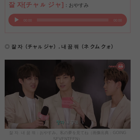
잘 자[チャㇽ ジャ]
：おやすみ
音
00:00
00:00
声
プ
レ
잘 자（チャㇽ ジャ）. 내 꿈 꿔（ネ クム クォ）
ー
ヤ
ー
잘 자. 내 꿈 꿔：おやすみ。私の夢を見てね（画像出典：GOING
SEVENTEEN）