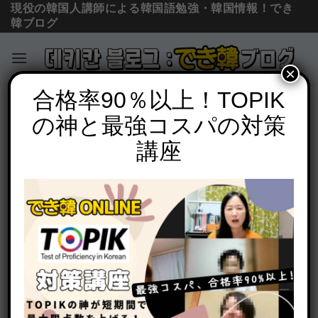
現役の韓国人講師による韓国語勉強・韓国情報！でき
韓ブログ
×
Skip
合格率90％以上！TOPIK
ハングルと挨拶
to
の神と最強コスパの対策
おやすみ 韓国語で？丁寧語からタメ口ま
content
で必須表現7つの意味と読み方｜PDF, 音
講座
声付き
POSTED ON
2021年12月14日
BY
でき韓 パク先生