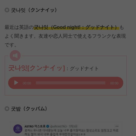
レ
굿나잇（クンナイッ）
ー
ヤ
最近は英語の
ー
굿나잇（Good night!：グッドナイト）
も
よく聞きます。友達や恋人同士で使えるフランクな表現
です。
굿나잇[クンナイッ]
：グッドナイト
音
00:00
00:00
声
プ
レ
굿밤（クッパム）
ー
ヤ
ー