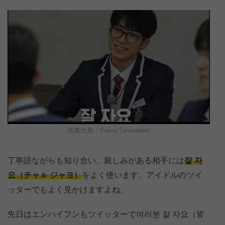
画像出典：Going Seventeen
丁寧語ながらも知り合い、親しみがある相手には
잘 자
요（チャㇽ ジャヨ）
をよく使います。アイドルのツイ
ッターでもよく見かけますよね。
先日はエンハイフンもツイッターで여러분 잘 자요（皆