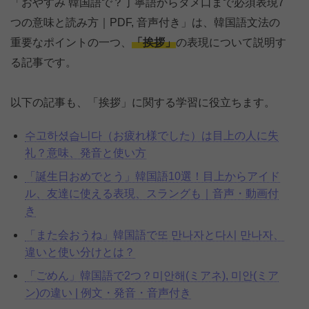
「おやすみ 韓国語で？丁寧語からタメ口まで必須表現7
つの意味と読み方｜PDF, 音声付き」は、韓国語文法の
重要なポイントの一つ、
「挨拶」
の表現について説明す
る記事です。
以下の記事も、「挨拶」に関する学習に役立ちます。
수고하셨습니다（お疲れ様でした）は目上の人に失
礼？意味、発音と使い方
「誕生日おめでとう」韓国語10選！目上からアイド
ル、友達に使える表現、スラングも｜音声・動画付
き
「また会おうね」韓国語で또 만나자と다시 만나자、
違いと使い分けとは？
「ごめん」韓国語で2つ？미안해(ミアネ), 미안(ミア
ン)の違い | 例文・発音・音声付き