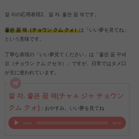
ー
잘 자の応用表現2、잘 자. 좋은 꿈 꿔です。
좋은 꿈 꿔（チョウン クム クォ）
は「いい夢を見てね」
という意味です。
丁寧な表現の「いい夢見てください」は「좋은 꿈 꾸세
요（チョウン クム クセヨ）」ですが、日常ではタメ口
が主に使われています。
잘 자. 좋은 꿈 꿔[チャㇽ ジャ チョウン
クム クォ]
：おやすみ。いい夢を見てね
音
00:00
00:00
声
プ