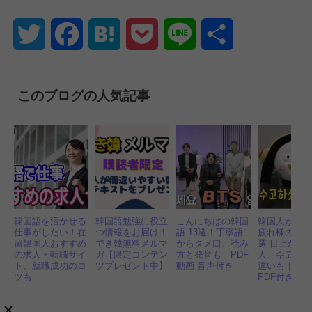
Twitter
Facebook
Hatena
Pocket
Line
共
有
このブログの人気記事
韓国語を活かせる
韓国語勉強に役立
こんにちはの韓国
韓国人が解
仕事がしたい！在
つ情報をお届け！
語 13選！丁寧語
疲れ様の韓国
留韓国人おすすめ
でき韓無料メルマ
からタメ口、読み
選 目上から
の求人・転職サイ
ガ【限定コンテン
方と発音も｜PDF
人、수고と
ト、就職成功のコ
ツプレゼント中】
動画 音声付き
違いも｜音
ツも
PDF付き