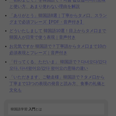
と使い方、あまり使わない理由を解説
「ありがとう」韓国語8選｜丁寧からタメ口、スラン
グまで必須フレーズ【PDF・音声付き】
どういたしまして 韓国語10選！目上からタメ口まで
韓国人が日常で使う表現｜音声付き
お元気ですか 韓国語で？丁寧語からタメ口まで10の
必須表現とフレーズ｜音声付き
「行ってくる、ただいま」 韓国語で？다녀오다/갔다
오다, 다녀왔어요/갔다 왔어요の意味の違い
「いただきます、ご馳走様」韓国語で？タメ口から
丁寧まで13つの表現の発音と読み方、食事の礼儀と
文化も
韓国語学習:
入門
とは