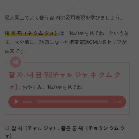
恋人同士でよく使う잘 자の応用表現を学びましょう。
내 꿈 꿔（ネ クム クォ）
は「私の夢を見てね」という意
味。大分前に、話題になった携帯電話CMの名セリフが
由来です。
잘 자. 내 꿈 꿔[チャㇽ ジャ ネ クム ク
ォ]
：おやすみ。私の夢を見てね
音
00:00
00:00
声
プ
レ
잘 자（チャㇽ ジャ）. 좋은 꿈 꿔（チョウン クム ク
ー
ォ）
ヤ