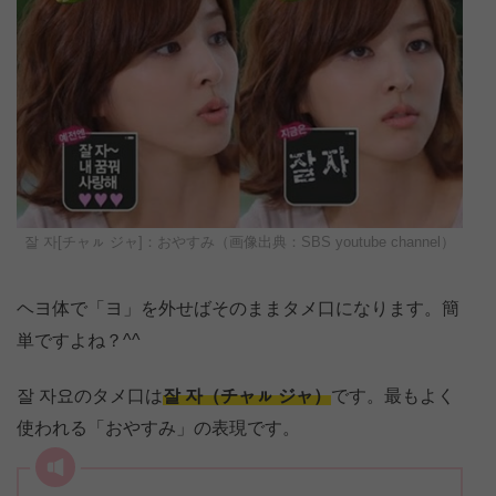
잘 자[チャㇽ ジャ]：おやすみ（画像出典：SBS youtube channel）
ヘヨ体で「ヨ」を外せばそのままタメ口になります。簡
単ですよね？^^
잘 자요のタメ口は
잘 자（チャㇽ ジャ）
です。最もよく
使われる「おやすみ」の表現です。