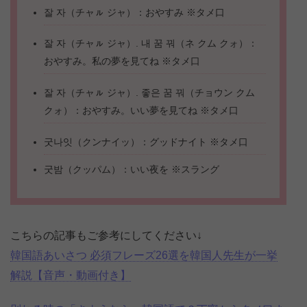
잘 자（チャㇽ ジャ）：おやすみ ※タメ口
잘 자（チャㇽ ジャ）. 내 꿈 꿔（ネ クム クォ）：
おやすみ。私の夢を見てね ※タメ口
잘 자（チャㇽ ジャ）. 좋은 꿈 꿔（チョウン クム
クォ）：おやすみ。いい夢を見てね ※タメ口
굿나잇（クンナイッ）：グッドナイト ※タメ口
굿밤（クッパム）：いい夜を ※スラング
こちらの記事もご参考にしてください↓
韓国語あいさつ 必須フレーズ26選を韓国人先生が一挙
解説【音声・動画付き】