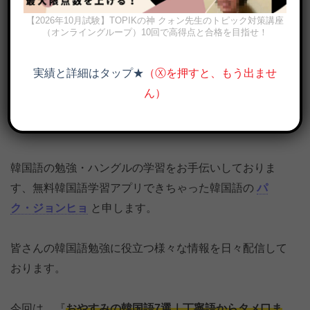
【2026年10月試験】TOPIKの神 クォン先生のトピック対策講座
（オンライングループ）10回で高得点と合格を目指せ！
実績と詳細はタップ★
（Ⓧを押すと、もう出ませ
ん）
おやすみ 韓国語で？年上から恋人まで必須表現7つの意味と読み方
｜PDF, 音声付き
韓国語の勉強・ハングルの学習をお手伝いしておりま
す、無料韓国語学習アプリできちゃった韓国語の
パ
ク・ジョンヒョ
と申します。
皆さんの韓国語勉強に役立つ様々な情報を日々配信して
おります。
今回は、『
おやすみの韓国語7選｜丁寧語からタメ口ま