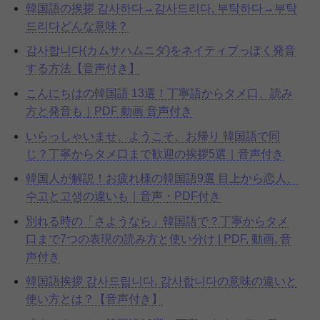
韓国語の挨拶 감사하다→감사드리다, 부탁하다→부탁
드리다どんな意味？
감사합니다(カムサハムニダ)をネイティブっぽく発音
する方法【音声付き】
こんにちはの韓国語 13選！丁寧語からタメ口、読み
方と発音も｜PDF 動画 音声付き
いらっしゃいませ、ようこそ、お帰り 韓国語で同
じ？丁寧からタメ口まで歓迎の挨拶5選｜音声付き
韓国人が解説！お疲れ様の韓国語9選 目上から恋人、
수고と고생の違いも｜音声・PDF付き
別れる時の「さようなら」韓国語で？丁寧からタメ
口まで7つの表現の読み方と使い分け | PDF, 動画, 音
声付き
韓国語挨拶 감사드립니다, 감사합니다の意味の違いと
使い方とは？【音声付き】