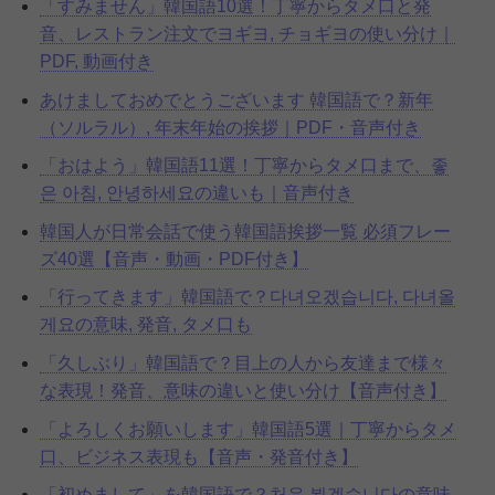
「すみません」韓国語10選！丁寧からタメ口と発
音、レストラン注文でヨギヨ, チョギヨの使い分け｜
PDF, 動画付き
あけましておめでとうございます 韓国語で？新年
（ソルラル）, 年末年始の挨拶｜PDF・音声付き
「おはよう」韓国語11選！丁寧からタメ口まで、좋
은 아침, 안녕하세요の違いも｜音声付き
韓国人が日常会話で使う韓国語挨拶一覧 必須フレー
ズ40選【音声・動画・PDF付き】
「行ってきます」韓国語で？다녀오겠습니다, 다녀올
게요の意味, 発音, タメ口も
「久しぶり」韓国語で？目上の人から友達まで様々
な表現！発音、意味の違いと使い分け【音声付き】
「よろしくお願いします」韓国語5選｜丁寧からタメ
口、ビジネス表現も【音声・発音付き】
「初めまして」を韓国語で？처음 뵙겠습니다の意味