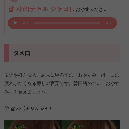
잘 자요[チャㇽ ジャヨ]
：おやすみなさい
音
00:00
00:00
声
プ
レ
ー
タメ口
ヤ
ー
友達や好きな人、恋人に寝る前の「おやすみ」は一日の
疲れがなくなる癒しの言葉です。韓国語の甘い「おやす
み」を覚えましょう。
잘 자（チャㇽ ジャ）