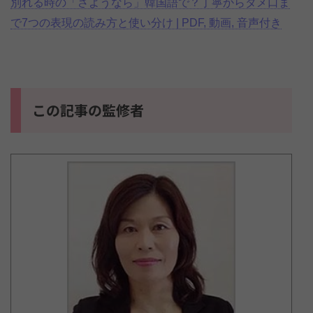
別れる時の「さようなら」韓国語で？丁寧からタメ口ま
で7つの表現の読み方と使い分け | PDF, 動画, 音声付き
この記事の監修者