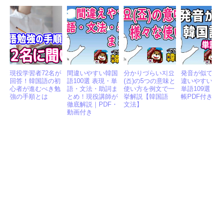
韓国語学習に有用な記事
現役学習者72名が
間違いやすい韓国
分かりづらい지요
発音が似て
回答！韓国語の初
語100選 表現・単
(죠)の5つの意味と
違いやすい
心者が進むべき勉
語・文法・助詞ま
使い方を例文で一
単語109選！
強の手順とは
とめ！現役講師が
挙解説【韓国語
帳PDF付き
徹底解説｜PDF・
文法】
動画付き