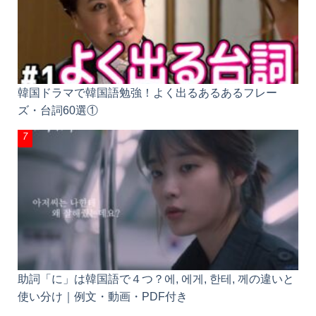
韓国ドラマで韓国語勉強！よく出るあるあるフレー
ズ・台詞60選①
助詞「に」は韓国語で４つ？에, 에게, 한테, 께の違い
と使い分け｜例文・動画・PDF付き