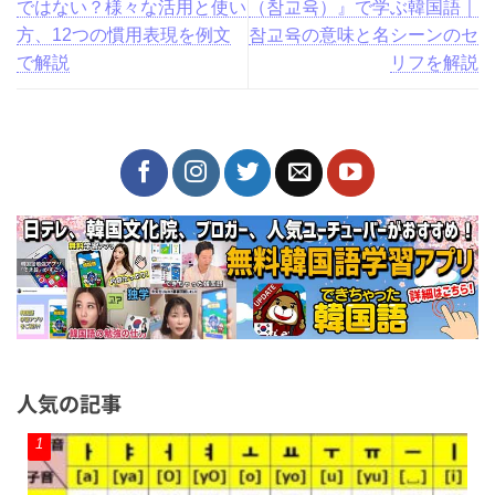
「かける」韓国語で걸다だ
話題の韓国ドラマ『鉄槌教
けではない？様々な活用と
師（참교육）』で学ぶ韓国
使い方、12つの慣用表現を
語｜참교육の意味と名シー
例文で解説
ンのセリフを解説
人気の記事