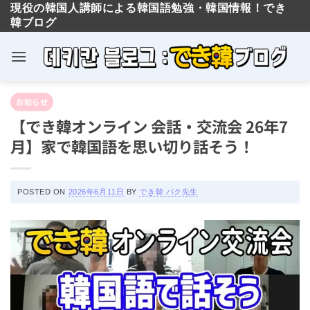
現役の韓国人講師による韓国語勉強・韓国情報！でき
韓ブログ
Skip
お知らせ
to
【でき韓オンライン 会話・交流会 26年7
content
月】家で韓国語を思い切り話そう！
POSTED ON
2026年6月11日
BY
でき韓 パク先生