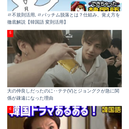
ㄹ不規則活用, ㄹパッチム脱落とは？仕組み、覚え方
を徹底解説【韓国語 変則活用】
大の仲良しだったのに‥テテ(V)とジョングクが急に
関係が疎遠になった理由