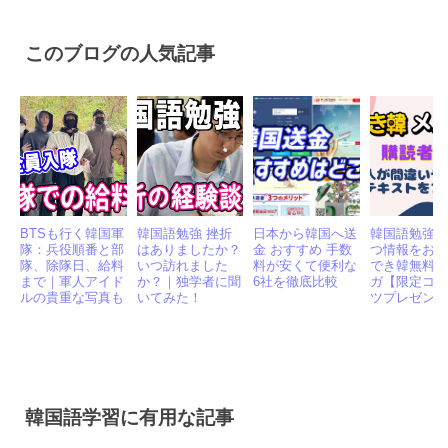
Twitter
Facebook
Hatena
Pocket
Line
共
有
このブログの人気記事
BTSも行く韓国軍
韓国語勉強 挫折
日本から韓国へ送
韓国語勉強
隊：兵役順番と部
はありましたか？
金 おすすめ 手数
つ情報をお
隊、除隊日、給料
いつ訪れました
料が安くて便利な
でき韓無料
まで｜軍人アイド
か？｜独学者に聞
6社を徹底比較
ガ【限定コ
ルの貴重な写真も
いてみた！
ツプレゼン