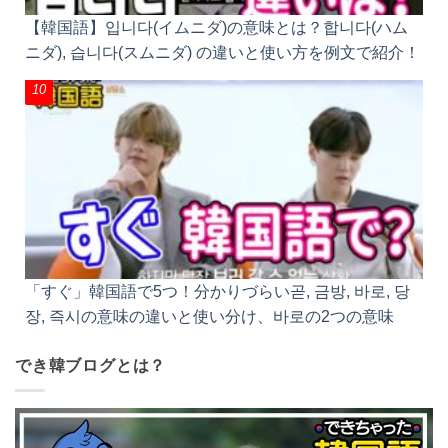
【韓国語】입니다(イムニダ)の意味とは？합니다(ハム
ニダ), 습니다(スムニダ) の違いと使い方を例文で紹
介！
「すぐ」韓国語で5つ！分かりづらい곧, 금방, 바로,
당장, 즉시の意味の違いと使い分け、바로の2つの意
味
でき韓ブログとは？