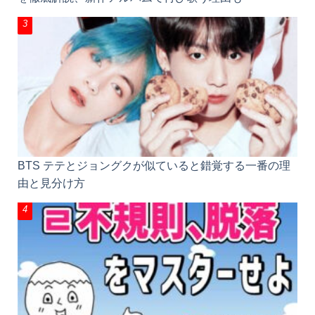
BTSが歌ったアリラン(아리랑)とは？語源と意味、歌
詞を徹底解説、新作アルバムで再び歌う理由も
BTS テテとジョングクが似ていると錯覚する一番の
理由と見分け方