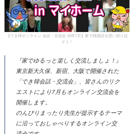
【2026年10月試験】TOPIKの神 クォン先生のトピック対策講座
（オンライングループ）10回で高得点と合格を目指せ！
実績と詳細はタップ★
（Ⓧを押すと、もう出ませ
【でき韓オンライン 会話・交流会 26年7月】家で韓国語を思い切り
話そう！
ん）
『家でゆるっと楽しく交流しまし
ょ！』
東京新大久保、新宿、大阪で開催され
た「でき韓会話・交流会」、皆さんの
リクエストにより7月もオンライン交
流会を開催します。
のんびりまったり先生が提示するテー
マに沿っておしゃべりするオンライン