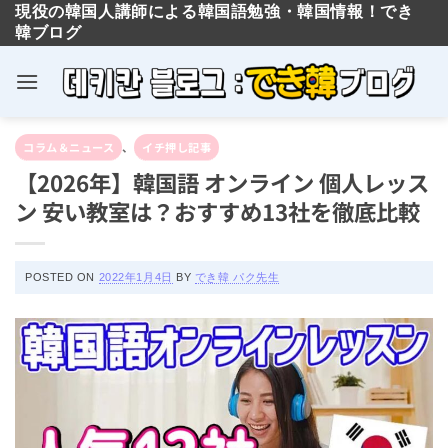
現役の韓国人講師による韓国語勉強・韓国情報！でき
韓ブログ
Skip
コラム＆ニュース
、
イチ押し記事
to
【2026年】韓国語 オンライン 個人レッス
content
ン 安い教室は？おすすめ13社を徹底比較
POSTED ON
2022年1月4日
BY
でき韓 パク先生