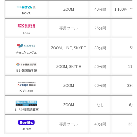
ZOOM
40分間
1,100円（
NOVA
専用ツール
25分間
な
ECC
ZOOM, LINE, SKYPE
30分間
55
チェゴハングル
ZOOM, SKYPE
50分間
11,
ミレ韓国語学院
ZOOM
60分間
330
K Village
ZOOM
なし
6,
ミリネ韓国語教室
専用ツール
40分間
33,
Berlitz