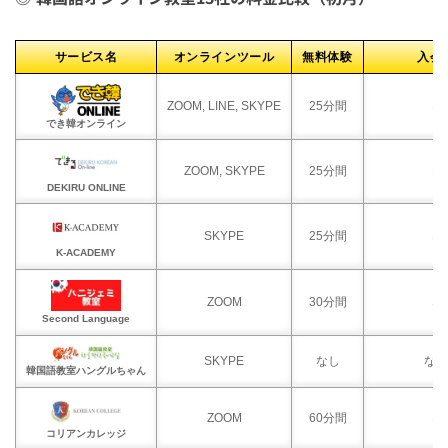
サービス名
オンラインツール
無料体験
入会
ZOOM, LINE, SKYPE
25分間
な
でき韓オンライン
ZOOM, SKYPE
25分間
な
DEKIRU ONLINE
SKYPE
25分間
な
K-ACADEMY
ZOOM
30分間
な
Second Language
SKYPE
なし
なし
韓国語教室ハングルちゃん
ZOOM
60分間
な
コリアンカレッジ