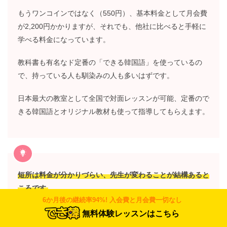
もうワンコインではなく（550円）、基本料金として月会費
が2,200円かかりますが、それでも、他社に比べると手軽に
学べる料金になっています。
教科書も有名なド定番の「できる韓国語」を使っているの
で、持っている人も馴染みの人も多いはずです。
日本最大の教室として全国で対面レッスンが可能、定番ので
きる韓国語とオリジナル教材も使って指導してもらえます。
短所は料金が分かりづらい、先生が変わることが結構あると
ころです。
6か月後の継続率94%! 入会費と月会費一切なし
平日の夜6時以降は料金が高くなる2つの料金があるから分
無料体験レッスンはこちら
かりづらいところもがあります。会社員はもっと高い料金を