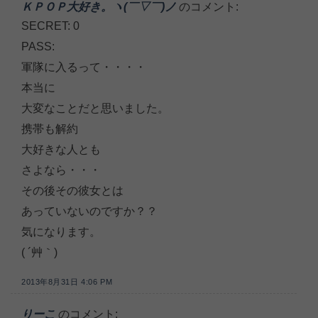
ＫＰＯＰ大好き。ヽ(￣▽￣)ノ
のコメント:
SECRET: 0
PASS:
軍隊に入るって・・・・
本当に
大変なことだと思いました。
携帯も解約
大好きな人とも
さよなら・・・
その後その彼女とは
あっていないのですか？？
気になります。
( ´艸｀)
2013年8月31日 4:06 PM
りーこ
のコメント: