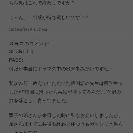
ちら見はこれで終わりですか？
う～ん、、出版が待ち遠しいです＾＾
2013年8月31日 6:27 AM
スヨニ
のコメント:
SECRET: 0
PASS:
何だか本当にドラマの中の出来事みたいですね～。
私が以前、教えていただいた韓国語の先生は留学生で
したが“韓国に帰ったら兵役が待ってるんだ…”と肩の
力を落とし、言ってました。
双子の弟さんが来日した時に私もお会いしましたが、
弟さんはすでに兵役も終わり体つきもガッシリと男ら
しかったです。