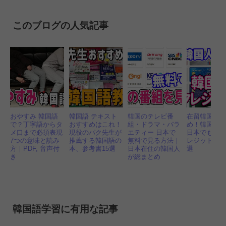
有
このブログの人気記事
おやすみ 韓国語
韓国語 テキスト
韓国のテレビ番
在留韓国人
で？丁寧語からタ
おすすめはこれ！
組・ドラマ・バラ
め！韓国で
メ口まで必須表現
現役のパク先生が
エティー 日本で
日本でもお
7つの意味と読み
推薦する韓国語の
無料で見る方法｜
レジットカー
方｜PDF, 音声付
本、参考書15選
日本在住の韓国人
選
き
が総まとめ
韓国語学習に有用な記事