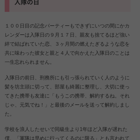
入隊の日
１００日目の記念パーティーもできずにいつの間にかカ
レンダーは入隊日の９月１７日、親友も捨てるほど強い
絆で結ばれていた恋、３ヶ月間の燃えたぎるような恋を
共に味わった彼女と親と４人で向かえた入隊日のことは
一生忘れられません。
入隊日の前日、刑務所にも引っ張られていく人のように
髪を坊主頭に切って、部屋も綺麗に整理し、大切に使っ
てきた携帯も友達に「もうこの携帯、解約するね。それ
じゃ、元気でね！」と最後のメールを送って解約しまし
た。
学校を浪人したせいで同級生より1年ほど入隊が遅れた
僕、「軍隊は早めに行ってくるのに限る」とも言われて