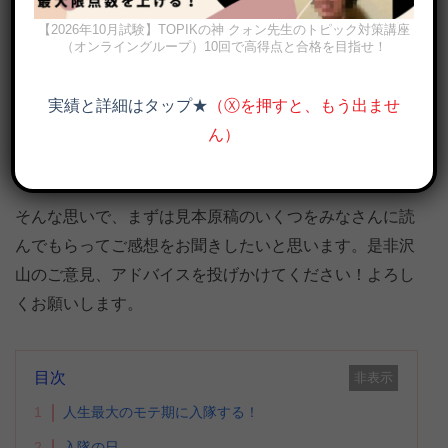
わり目に体調崩さないようにご注意を＾＾
【2026年10月試験】TOPIKの神 クォン先生のトピック対策講座
（オンライングループ）10回で高得点と合格を目指せ！
今日、やっと書籍企画が出来上がりました。ちょうど、
この夏にKという韓国人の歌手が軍隊に関する本を出し
実績と詳細はタップ★
（Ⓧを押すと、もう出ませ
たようで早速読んでみました。もっと面白くてリアルな
ん）
軍隊の話を絶対日本人の読者に聞かせたい！と思いまし
た。
そんな思いで、まずは見本原稿のいくつをみなさんに読
んでもらってご感想をお聞きしたいと思います。是非沢
山のご意見、アドバイスを投げかけてください！よろし
くお願いします。
目次
非表示
1
人生最大のモテ期に入隊する！
2
入隊の日