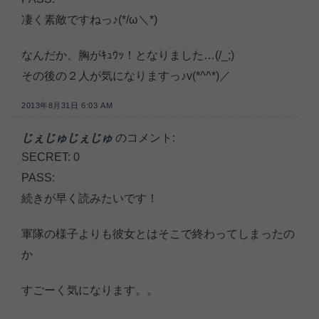
凄く素敵ですねっ♪(*/ω＼*)
なんだか、胸がｷｭｳｯ！となりました…(/_;)
その後の２人が気になりますっ♪v(*^^*)／
2013年8月31日 6:03 AM
じぇじゅじぇじゅ
のコメント:
SECRET: 0
PASS:
続きが早く読みたいです！
軍隊の様子よりも彼女とはそこで終わってしまったの
か
すごーく気になります。。