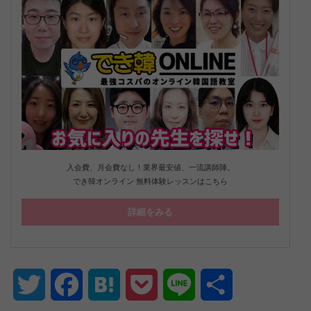
入会費、月会費なし！業界最安値、一流講師陣。
でき韓オンライン 無料体験レッスンはこちら
詳細をみる
Twitter
Facebook
Hatena
Pocket
Line
共