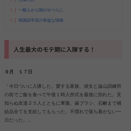
3
一般人から闇のやつらに
4
韓国語学習の有益な情報
人生最大のモテ期に入隊する！
９月 １７日
「今日ついに入隊した。愛する家族、彼女と論山訓練所
の前でご飯を食べて午後１時入所式を最後に別れた。見
知らぬ友達２５人とともに軍服、歯ブラシ、石鹸まで補
給品全てを支給してもらった。不慣れで落ち着かない一
日だった。」