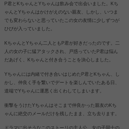
P君とKちゃんとYちゃんは飲み会で出会いました。Kち
ゃんとYちゃんはかけがえのない親友、しかし、いつま
でも変わらないと思っていたこの女の友情に少しずつが
ひびが入っていました。
KちゃんとYちゃん二人ともP君が好きだったのです。二
人の女の子に猛アタックされ、戸惑っていたP君は悩ん
だあげく、Kちゃんと付き合うことを決心しました。
Yちゃんには内緒で付き合いはじめたP君とKちゃん、し
かし、仲良く手を繋いでデートを楽しんでいたある日、
道端でYちゃんに運悪く出くわしてしまいます。
衝撃をうけたYちゃんはそこまで仲良かった親友のKち
ゃんに絶交のメールだけを残したまま、立ち去ります。
ドラマに出そうなこのストーリの主人公、女の子同士の