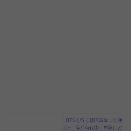
BTSも行く韓国軍隊：訓練
兵~二等兵時代①｜軍隊はど