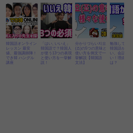
韓国語オンライン
「はい, いいえ」
分かりづらい지요
勉強してい
レッスン 最安
韓国語で？韓国人
(죠)の5つの意味と
韓国語が話
値、最強講師陣！
が使う13つの表現
使い方を例文で一
い、会話が
でき韓 ハングル
と使い方を一挙解
挙解説【韓国語
い！理由と
講座
説！
文法】
は？