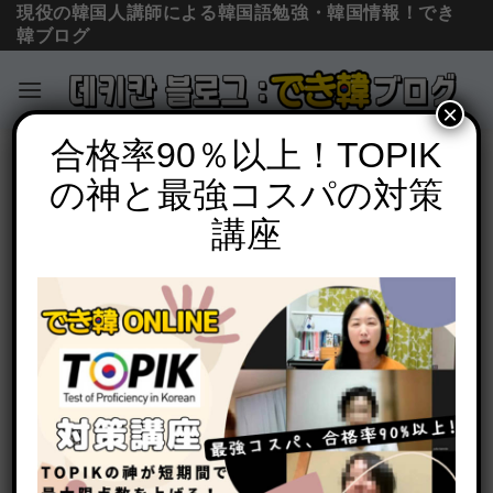
現役の韓国人講師による韓国語勉強・韓国情報！でき
韓ブログ
×
Skip
合格率90％以上！TOPIK
韓国軍隊、793日間の記録
to
の神と最強コスパの対策
BTSも行く韓国軍隊：訓練兵の日記「人
content
生最大のモテ期に入隊する！」
講座
POSTED ON
2007年6月1日
BY
でき韓 パク先生
清里で吸い込んだ涼しくて気持ちいい風が今週東京にも
吹いてきて「もう夏も終わりだな！お前、今年の夏、ほ
んと頑張ったな！」と思ったら今日はまた真夏の猛
暑・・・＞＜ 9月はこんな天気が続くでしょうね。変