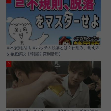
ㄹ不規則活用, ㄹパッチム脱落とは？仕組み、覚え方
を徹底解説【韓国語 変則活用】