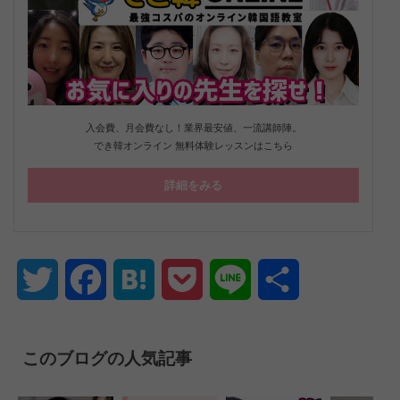
入会費、月会費なし！業界最安値、一流講師陣。
でき韓オンライン 無料体験レッスンはこちら
詳細をみる
Twitter
Facebook
Hatena
Pocket
Line
共
有
このブログの人気記事