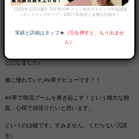
【2026年10月試験】TOPIKの神 クォン先生のトピック対策講座
（オンライングループ）10回で高得点と合格を目指せ！
実績と詳細はタップ★
（Ⓧを押すと、もう出ませ
撮影場所は僕の部屋。
ん）
一番安心するので僕のドラえもんベッドで撮るこ
とにしました♪
遂に憧れていたAV界デビューです！！
AV界で韓流ブームを巻き起こす！という雄大な抱
負、心得で頑張りたいと思います。
というのは嘘です。すみません。くだらない冗談
を;;