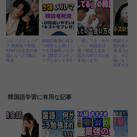
ジミンとジョング
韓国語勉強に役立
「愛してる：サラ
韓国人が解
ク 熱愛説？韓国
つ情報をお届け！
ンヘ」韓国語12
疲れ様の韓国
ARMYの妄想の発
でき韓無料メルマ
選！韓国人友達・
選 目上から
端となった1枚の
ガ【限定コンテン
恋人の作り方と付
人、수고と
写真
ツプレゼント中】
き合いまで
違いも｜音
PDF付き
韓国語学習に有用な記事