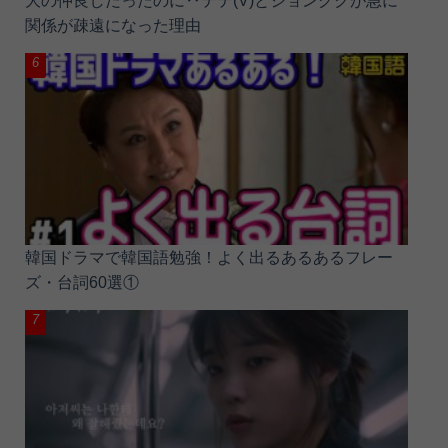
大の仲良しだったのに‥テテ(V)とジョングクが急に
関係が疎遠になった理由
韓国ドラマで韓国語勉強！よく出るあるあるフレー
ズ・台詞60選①