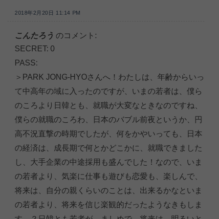
2018年2月20日 11:14 PM
こんたろう
のコメント:
SECRET: 0
PASS:
＞PARK JONG-HYOさんへ！わたしは、年齢からいっ
て中高年の域に入ったのですが、いまの若者は、僕ら
のころより日韓とも、就職が大変なときなのですね、
僕らの就職のころわ、日本のバブル前夜というか、円
高不況直撃の時期でしたが、何をかやいっても、日本
の経済は、成長期で何とかどこかに、就職できました
し、大手企業の中途採用も盛んでした！なので、いま
の若者より、気楽に仕事も遊びも恋愛も、楽しんで、
将来は、自分の親くらいのことは、出来るかなといま
の若者より、将来を信じ楽観的だったようなきもしま
す。？日韓とも若者が、ましめで、将来は、明るいと