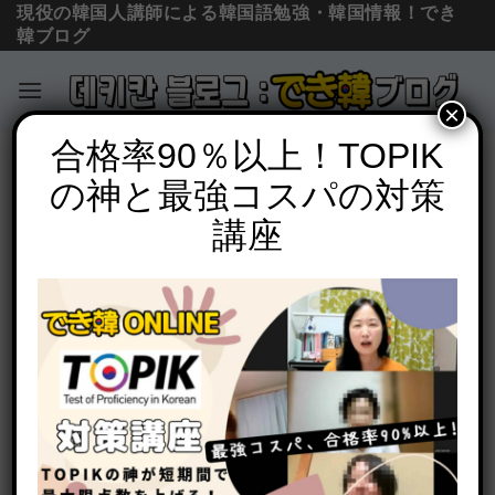
現役の韓国人講師による韓国語勉強・韓国情報！でき
韓ブログ
×
Skip
合格率90％以上！TOPIK
コラム＆ニュース
to
の神と最強コスパの対策
韓国男性が日本で憧れのAV男優にデビュ
content
ーします！【日本在住 韓国人の物語】
講座
POSTED ON
2018年1月25日
BY
でき韓 パク先生