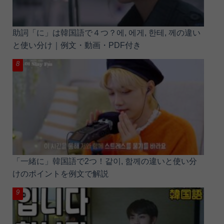
助詞「に」は韓国語で４つ？에, 에게, 한테, 께の違い
と使い分け｜例文・動画・PDF付き
「一緒に」韓国語で2つ！같이, 함께の違いと使い分
けのポイントを例文で解説