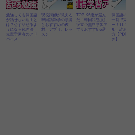
勉強しても韓国語
現役講師が教える
TOPIK6級が選ん
韓国語の発
が話せない理由と
韓国語独学の順番
だ！韓国語勉強に
一覧で完全
は？必ず話せるよ
とおすすめの教
役立つ無料学習ア
ー！11つの
うになる勉強法、
材、アプリ、レッ
プリおすすめ5選
ル、読み方
先輩学習者のアド
スン
方【PDF・
バイス
き】