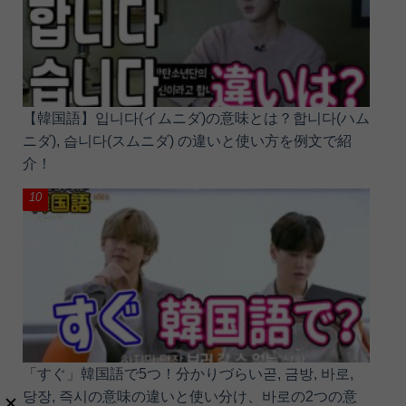
【韓国語】입니다(イムニダ)の意味とは？합니다(ハム
ニダ), 습니다(スムニダ) の違いと使い方を例文で紹
介！
「すぐ」韓国語で5つ！分かりづらい곧, 금방, 바로,
당장, 즉시の意味の違いと使い分け、바로の2つの意