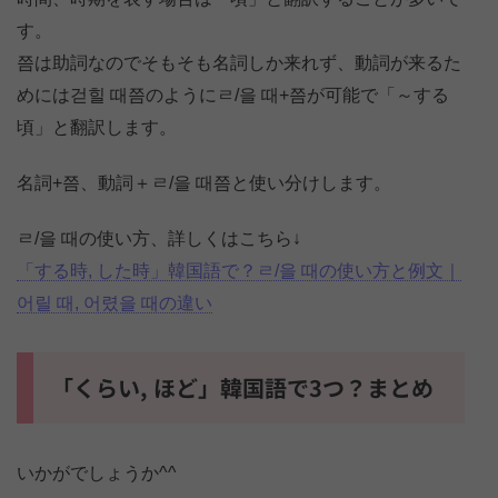
す。
쯤は助詞なのでそもそも名詞しか来れず、動詞が来るた
めには걷힐 때쯤のようにㄹ/을 때+쯤が可能で「～する
頃」と翻訳します。
名詞+쯤、動詞＋ㄹ/을 때쯤と使い分けします。
ㄹ/을 때の使い方、詳しくはこちら↓
「する時, した時」韓国語で？ㄹ/을 때の使い方と例文｜
어릴 때, 어렸을 때の違い
「くらい, ほど」韓国語で3つ？まとめ
いかがでしょうか^^