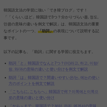
韓国語文法の学習に強い「でき韓ブログ」です！
「「くらい, ほど」韓国語で3つ？分かりづらい쯤, 정도,
만큼の意味の違いを例文で解説」は、韓国語文法の重要
なポイントの一つ、
「助詞」
の表現について説明する記
事です。
以下の記事も、「助詞」に関する学習に役立ちます。
助詞「と」韓国語でなんと7つ？(이)라고, 하고, 이랑/
랑, 와/과の意味の違いと使い分けを例文で解説
助詞「は」韓国語で？間違いやすい은/는, 에는の使い
方のポイントを例文で解説
「こちらに, こちらへ」韓国語で何？이쪽에と이쪽으
로の意味の違いと使い分け
「から～まで」韓国語で？부터, 까지, 에게서の意味