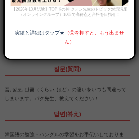
【2026年10月試験】TOPIKの神 クォン先生のトピック対策講座
（オンライングループ）10回で高得点と合格を目指せ！
実績と詳細はタップ★
（Ⓧを押すと、もう出ませ
ん）
쯤, 정도, 만큼(くらい)の意味の違いと使い分け
질문(質問)
쯤, 정도, 만큼（くらい, ほど）の違いをいつも間違って
しまいます。パク先生、教えてください！
답변(答え)
韓国語の勉強・ハングルの学習をお手伝いしておりま