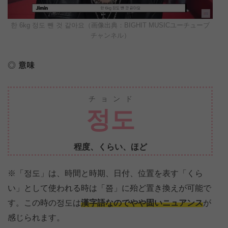
한 6kg 정도 뺀 것 같아요（画像出典：BIGHIT MUSICユーチューブ
チャンネル）
意味
チョンド
정도
程度、くらい、ほど
※「정도」は、時間と時期、日付、位置を表す「くら
い」として使われる時は「쯤」に殆ど置き換えが可能で
す。この時の정도は
漢字語なのでやや固いニュアンス
が
感じられます。