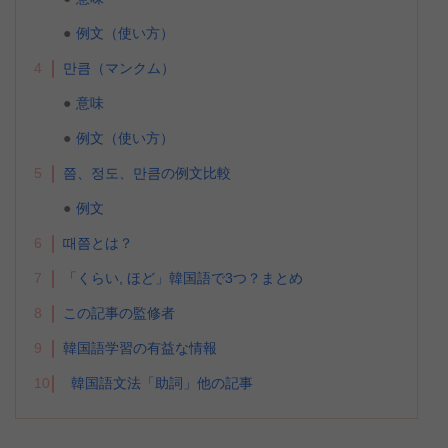
例文（使い方）
4
만큼（マンクム）
意味
例文（使い方）
5
쯤、정도、만큼の例文比較
例文
6
때쯤とは？
7
「くらい, ほど」韓国語で3つ？まとめ
8
この記事の監修者
9
韓国語学習の有益な情報
10
韓国語文法「助詞」他の記事