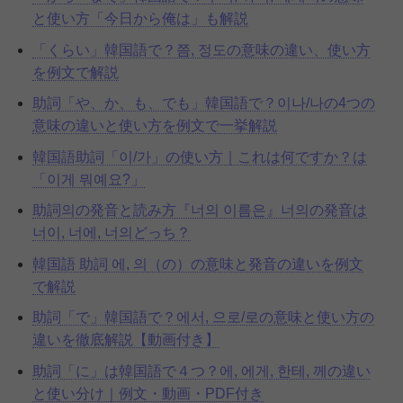
と使い方「今日から俺は」も解説
「くらい」韓国語で？쯤, 정도の意味の違い、使い方
を例文で解説
助詞「や、か、も、でも」韓国語で？이나/나の4つの
意味の違いと使い方を例文で一挙解説
韓国語助詞「이/가」の使い方｜これは何ですか？は
「이게 뭐예요?」
助詞의の発音と読み方『너의 이름은』너의の発音は
너이, 너에, 너의どっち？
韓国語 助詞 에, 의（の）の意味と発音の違いを例文
で解説
助詞「で」韓国語で？에서, 으로/로の意味と使い方の
違いを徹底解説【動画付き】
助詞「に」は韓国語で４つ？에, 에게, 한테, 께の違い
と使い分け｜例文・動画・PDF付き