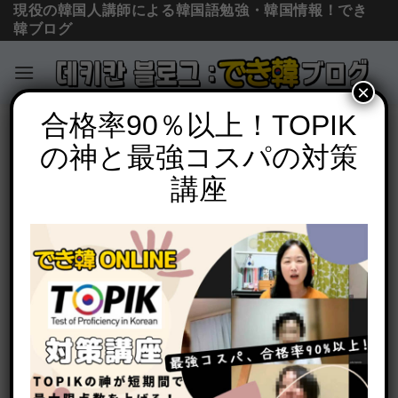
現役の韓国人講師による韓国語勉強・韓国情報！でき
韓ブログ
×
Skip
合格率90％以上！TOPIK
単語の意味と使い方
to
の神と最強コスパの対策
「くらい, ほど」韓国語で3つ？分かりづ
content
らい쯤, 정도, 만큼の意味の違いを例文で
講座
解説
POSTED ON
2020年12月13日
BY
でき韓 パク先生