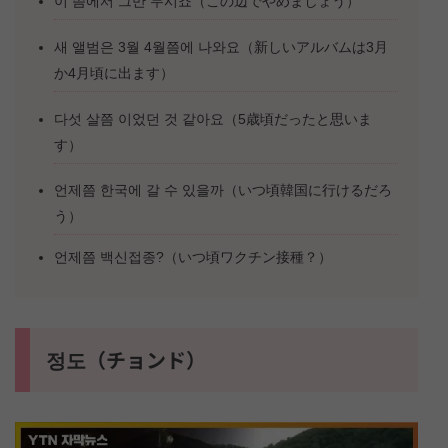
이 쯤에서 그만 두시죠（この辺でやめましょう）
새 앨범은 3월 4월쯤에 나와요（新しいアルバムは3月
か4月頃に出ます）
다섯 살쯤 이었던 것 같아요（5歳頃だったと思いま
す）
언제쯤 한국에 갈 수 있을까（いつ頃韓国に行けるだろ
う）
언제쯤 백신접종?（いつ頃ワクチン接種？）
정도（チョンド）