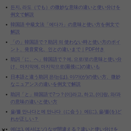
든지, 라도（でも）の微妙な意味の違いと使い分けを
例文で解説
韓国語 中級文法「에다가」の意味と使い方を例文で
解説
「の」韓国語で？助詞 의 使わない時と使い方のポイ
ント、発音変化、인との違いまで｜PDF付き
助詞「に、へ」韓国語で？에, 으로/로の意味と使い分
け、마지막에, 마지막으로(最後に)の違いも
日本語と違う助詞 은/는(は), 이/가(が)の使い方、微妙
なニュアンスの違いを例文で解説
助詞「と」韓国語で7つ？(이)라고, 하고, (이)랑, 와/과
の意味の違いと使い方
을/를 만나다と에 만나다（に会う）에(に), 을/를(を)ど
れが正しい？
에(エ), 에서(エソ) なぜ間違える？違いと使い分けを