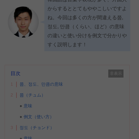
からするととてもややこしいですよ
ね。今回は多くの方が間違える쯤,
정도, 만큼（くらい、ほど）の意味
の違いと使い分けを例文で分かりや
すく説明します！
目次
非表示
1
쯤、정도、만큼の意味
2
쯤（チュム）
意味
例文（使い方）
3
정도（チョンド）
意味