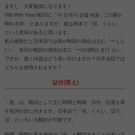
ますし、大変勉強になります！
Still With Youの歌詞に「이 안개가 걷힐 때쯤 : この霧が
晴れる頃」 とありますが、쯤は単体で「頃、くらい」
という意味があると思います。
私の感覚だと日本語では前が時刻の場合は主に「〜くら
い」、名詞や動詞の場合は主に「〜(の)時[とき]くらい」
ですが、쯤と때쯤はどう使い分けますか？日常会話では
どちらも使用されますか？
답변(答え)
「쯤」は、助詞として主に時間と時期、日付、位置を表
す名詞の次に付きます。日本語で「頃、くらい、辺り、
辺」といろいろ翻訳が可能です。
時間、時期を表す場合は「頃」と翻訳することが多いで