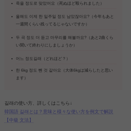
죽을 정도로 맞았어요（死ぬほど殴られました）
올해도 이제 한 일주일 정도 남았잖아요?（今年もあと
一週間くらい残ってるじゃないですか）
두 곡 정도 더 듣고 마무리를 해볼까요?（あと2曲くら
い聞いて終わりにしましょうか）
어느 정도길래（どれほど？）
한 6kg 정도 뺀 것 같아요（大体6kgは減らしたと思い
ます）
길래の使い方、詳しくはこちら↓
韓国語 길래とは？意味と様々な使い方を例文で解説
【中級 文法】