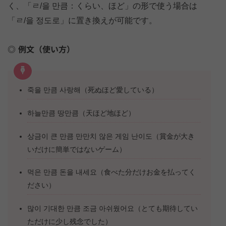
く、「ㄹ/을 만큼：くらい、ほど」の形で使う場合は
「ㄹ/을 정도로」に置き換えが可能です。
例文（使い方）
죽을 만큼 사랑해（死ぬほど愛している）
하늘만큼 땅만큼（天ほど地ほど）
상금이 큰 만큼 만만치 않은 게임 난이도（賞金が大き
いだけに簡単ではないゲーム）
먹은 만큼 돈을 내세요（食べた分だけお金を払ってく
ださい）
많이 기대한 만큼 조금 아쉬웠어요（とても期待してい
ただけに少し残念でした）