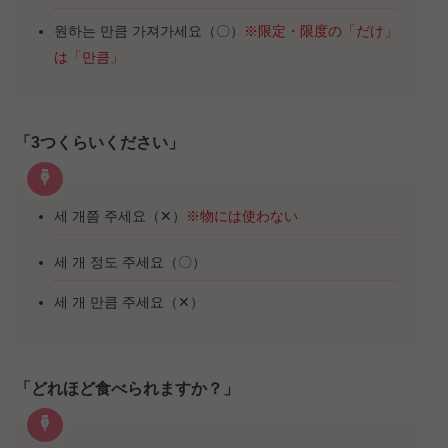
원하는 만큼 가져가세요（〇）
※限定・限度の「だけ」
は「만큼」
「3つくらいください」
세 개쯤 주세요（✕）
※物には使わない
세 개 정도 주세요（〇）
세 개 만큼 주세요（✕）
「どれほど食べられますか？」