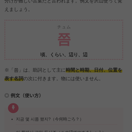
分けが難しい言葉だと言われます。例文を沢山使って覚
えましょう。
チュム
쯤
頃、くらい、辺り、辺
※「쯤」は、助詞として主に
時間と時期、日付、位置を
表す名詞
の次に付きます。物には使いません。
例文（使い方）
지금 몇 시쯤 됐지?（今何時ごろ？）