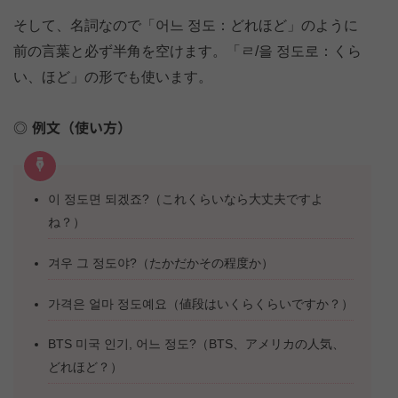
そして、名詞なので「어느 정도：どれほど」のように
前の言葉と必ず半角を空けます。「ㄹ/을 정도로：くら
い、ほど」の形でも使います。
例文（使い方）
이 정도면 되겠죠?（これくらいなら大丈夫ですよ
ね？）
겨우 그 정도야?（たかだかその程度か）
가격은 얼마 정도예요（値段はいくらくらいですか？）
BTS 미국 인기, 어느 정도?（BTS、アメリカの人気、
どれほど？）