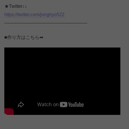
★Twitter↓↓
https://twitter.com/jonghyo522
——————————————————
■作り方はこちら➡