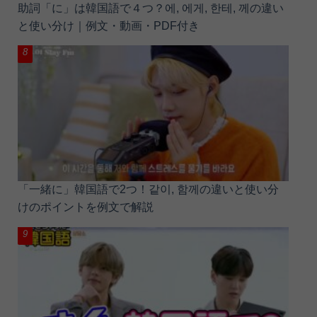
助詞「に」は韓国語で４つ？에, 에게, 한테, 께の違い
と使い分け｜例文・動画・PDF付き
「一緒に」韓国語で2つ！같이, 함께の違いと使い分
けのポイントを例文で解説