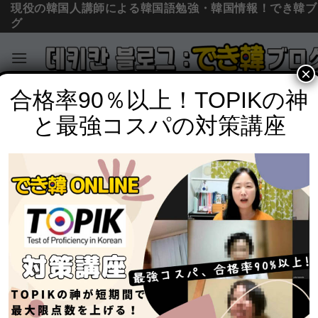
現役の韓国人講師による韓国語勉強・韓国情報！でき韓ブ
グ
×
Skip
合格率90％以上！TOPIKの神
韓国料理
to
と最強コスパの対策講座
【韓国料理＃16：電子レンジトッポッ
content
キ・ラポッキ（전자렌지 떡볶이/라볶
이）】チョナンカン韓国料理
POSTED ON
2018年7月16日
BY
でき韓 パク先生
一人暮らしの男でも簡単に作れる韓国料理を紹介する
「チョナンカン韓国料理」。
韓国人誰もが好きな国民おやつ「トッポッキ（떡볶