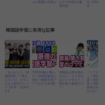
ルの貴重な写真も
おすすめ6社を徹
方｜PDF, 
底比較
き
韓国語学習に有用な記事
「ありがとう」韓
TOPIK6級が選ん
韓国語が聞き取れ
「とても、
国語8選｜丁寧か
だ！韓国語勉強に
ません！どうすれ
く」韓国語で
らタメ口、スラン
役立つ無料学習ア
ばいいですか？｜
選！韓国人
グまで必須フレー
プリおすすめ5選
聞き取り練習のコ
使う強調語
ズ【PDF・音声付
ツ
表現の違い
き】
分けを一挙