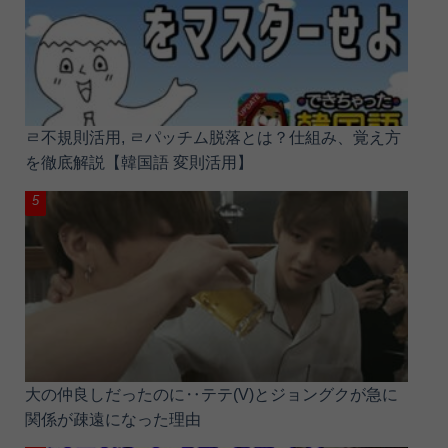
ㄹ不規則活用, ㄹパッチム脱落とは？仕組み、覚え方
を徹底解説【韓国語 変則活用】
大の仲良しだったのに‥テテ(V)とジョングクが急に
関係が疎遠になった理由