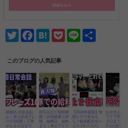
詳細をみる
Twitter
Facebook
Hatena
Pocket
Line
共
有
このブログの人気記事
韓国語 日常会話
BTSも行く韓国軍
【2026年最新】韓
おやすみ 韓
よく使う必須フレ
隊：兵役順番と部
国ドラマ見るな
で？丁寧語
ーズ100選｜丁寧
隊、除隊日、給料
ら？動画配信サー
メ口まで必
からタメ口まで
まで｜軍人アイド
ビス (サブスク)
7つの意味と