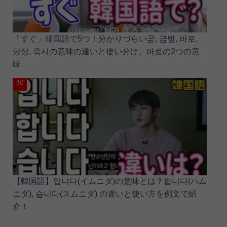
「すぐ」韓国語で5つ！分かりづらい곧, 금방, 바로,
당장, 즉시の意味の違いと使い分け、바로の2つの意
味
【韓国語】입니다(イムニダ)の意味とは？합니다(ハム
ニダ), 습니다(スムニダ) の違いと使い方を例文で紹
介！