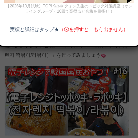
【2026年10月試験】TOPIKの神 クォン先生のトピック対策講座（オン
이）」、皆さんは食べたことありますか？
ライングループ）10回で高得点と合格を目指せ！
お餅がなくても即席麺と電子レンジで作れるラポッキの
実績と詳細はタップ★
（Ⓧを押すと、もう出ません）
レシピを紹介します
電子レンジレシピ２弾、「トッポッキ・ラポッキ（전자
렌지 떡볶이/라볶이）」を作ってみましょう