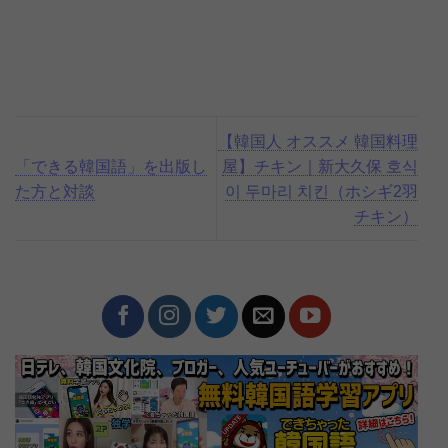
【韓国人 オススメ 韓国料理
「できる韓国語」を出版し
屋】チキン｜新大久保 호식
た方と対談
이 두마리 치킨（ホシギ2羽
チキン）