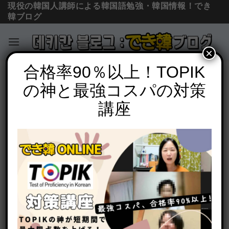
現役の韓国人講師による韓国語勉強・韓国情報！でき
韓ブログ
×
Skip
合格率90％以上！TOPIK
お知らせ
、
コラム＆ニュース
to
の神と最強コスパの対策
韓国人の友達に出会いたい！おすすめア
content
プリ「ハロートーク」のリアルな感想・
講座
レビュー
POSTED ON
2021年3月25日
BY
でき韓 パク先生