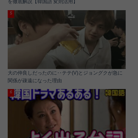
を徹底解説【韓国語 変則活用】
大の仲良しだったのに‥テテ(V)とジョングクが急に
関係が疎遠になった理由