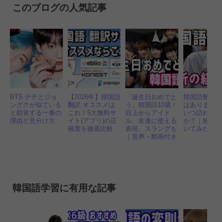
このブログの人気記事
BTS テテとジョ
【2026年】韓国語
「誕生日おめでと
韓国語勉強 
ングクが似ている
翻訳 オススメは
う」韓国語10選！
はありまし
と錯覚する一番の
これ！5大無料サ
目上からアイド
いつ訪れま
理由と見分け方
イト(アプリ)の正
ル、友達に使える
か？｜独学
確度を徹底比較
表現、スラングも
いてみた！
｜音声・動画付き
韓国語学習に有用な記事