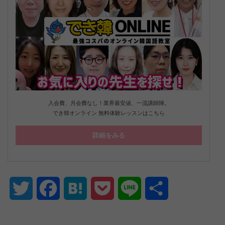
入会費、月会費なし！業界最安値、一流講師陣。
でき韓オンライン 無料体験レッスンはこちら
詳細をみる
Twitter
Facebook
Hatena
Pocket
Line
共
有