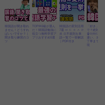
韓国語が聞き取れ
TOPIK6級が選ん
韓国語の変則活用
「好き」韓
ません！どうすれ
だ！韓国語勉強に
7選 ㅂ ㄷ ㅎ ㅅ ㄹ
で？絶対間
ばいいですか？｜
役立つ無料学習ア
르 으不規則を単
좋아하다, 좋
聞き取り練習のコ
プリおすすめ5選
語一覧で一挙解説
違い、タメ
ツ
｜PDF付き
丁寧まで4つ
現