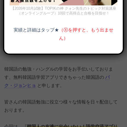
【2026年10月試験】TOPIKの神 クォン先生のトピック対策講座
（オンライングループ）10回で高得点と合格を目指せ！
実績と詳細はタップ★
（Ⓧを押すと、もう出ませ
ん）
韓国人の友達に出会いたい！おすすめアプリ「ハロートーク」のリ
アルな感想・レビュー
韓国語の勉強・ハングルの学習をお手伝いしておりま
す、無料韓国語学習アプリできちゃった韓国語の
パ
ク・ジョンヒョ
と申します。
皆さんの韓国語勉強に役立つ様々な情報を日々配信して
おります。
今回は、『
韓国人の友達に出会いたい！語学交流アプリ