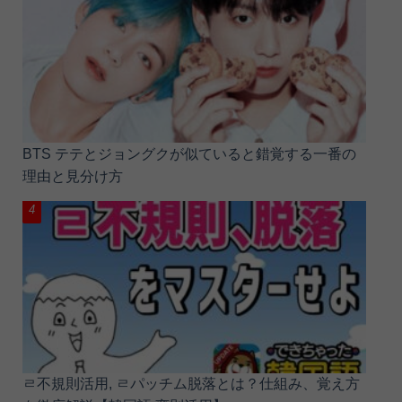
BTS テテとジョングクが似ていると錯覚する一番の
理由と見分け方
ㄹ不規則活用, ㄹパッチム脱落とは？仕組み、覚え方