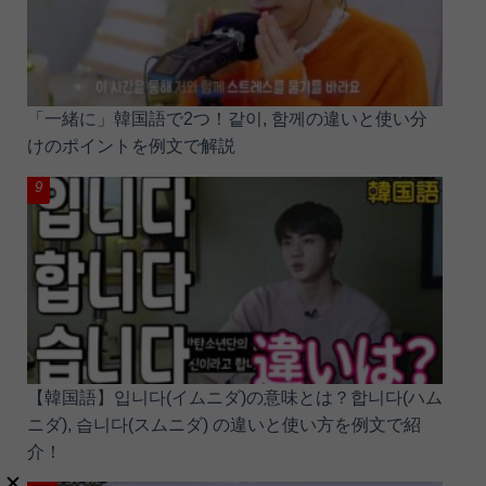
「一緒に」韓国語で2つ！같이, 함께の違いと使い分
けのポイントを例文で解説
【韓国語】입니다(イムニダ)の意味とは？합니다(ハム
ニダ), 습니다(スムニダ) の違いと使い方を例文で紹
介！