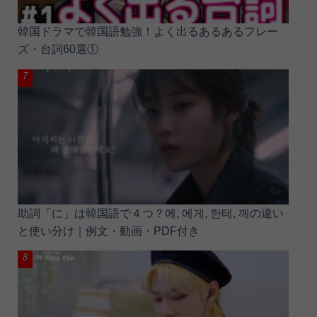
韓国ドラマで韓国語勉強！よく出るあるあるフレー
ズ・台詞60選①
助詞「に」は韓国語で４つ？에, 에게, 한테, 께の違い
と使い分け｜例文・動画・PDF付き