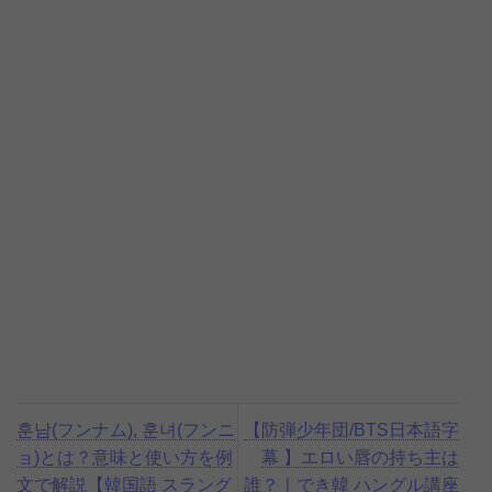
훈남(フンナム), 훈녀(フンニ
【防弾少年団/BTS日本語字
ョ)とは？意味と使い方を例
幕 】エロい唇の持ち主は
文で解説【韓国語 スラング
誰？ㅣでき韓 ハングル講座