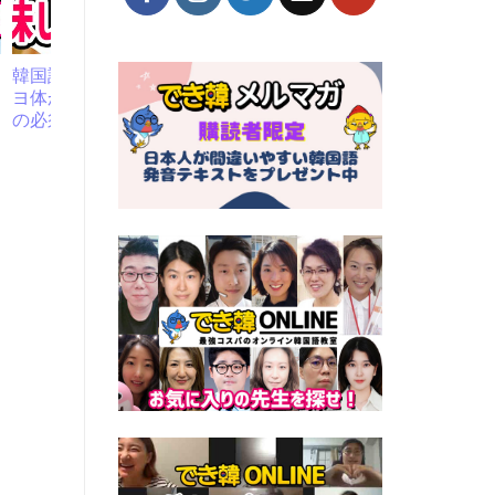
韓国語で「美味しい」ヘ
勉強しても韓国語が話せ
ヨ体からスラングまで10
ない理由とは？必ず話せ
の必須表現｜音声付き
るようになる勉強法、先
輩学習者のアドバイス