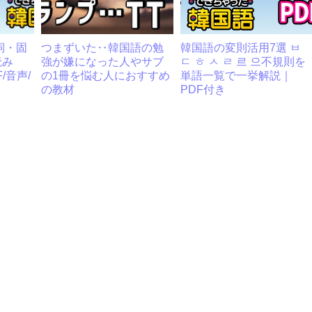
詞・固
つまずいた‥韓国語の勉
韓国語の変則活用7選 ㅂ
読み
強が嫌になった人やサブ
ㄷ ㅎ ㅅ ㄹ 르 으不規則を
/音声/
の1冊を悩む人におすすめ
単語一覧で一挙解説｜
の教材
PDF付き