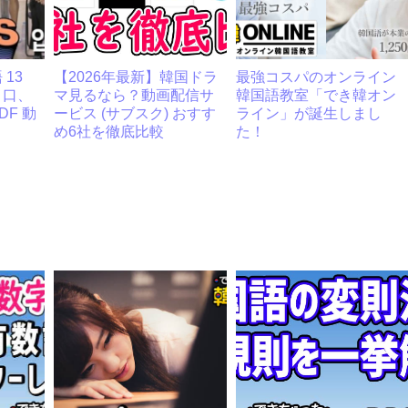
13
【2026年最新】韓国ドラ
最強コスパのオンライン
メ口、
マ見るなら？動画配信サ
韓国語教室「でき韓オン
F 動
ービス (サブスク) おすす
ライン」が誕生しまし
め6社を徹底比較
た！