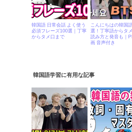
韓国語 日常会話 よく使う
こんにちはの韓国語 
必須フレーズ100選｜丁寧
選！丁寧語からタ
からタメ口まで
読み方と発音も｜PD
画 音声付き
韓国語学習に有用な記事