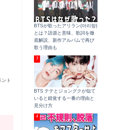
BTSが歌ったアリラン(아리랑)
とは？語源と意味、歌詞を徹
底解説、新作アルバムで再び
歌う理由も
ベント
BTS テテとジョングクが似て
いると錯覚する一番の理由と
見分け方