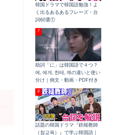
韓国ドラマで韓国語勉強！よ
く出るあるあるフレーズ・台
詞60選①
助詞「に」は韓国語で４つ？
에, 에게, 한테, 께の違いと使い
分け｜例文・動画・PDF付き
話題の韓国ドラマ『鉄槌教師
（참교육）』で学ぶ韓国語｜