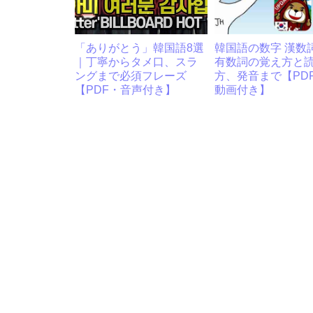
「ありがとう」韓国語8選
韓国語の数字 漢数
｜丁寧からタメ口、スラ
有数詞の覚え方と
ングまで必須フレーズ
方、発音まで【PDF
【PDF・音声付き】
動画付き】