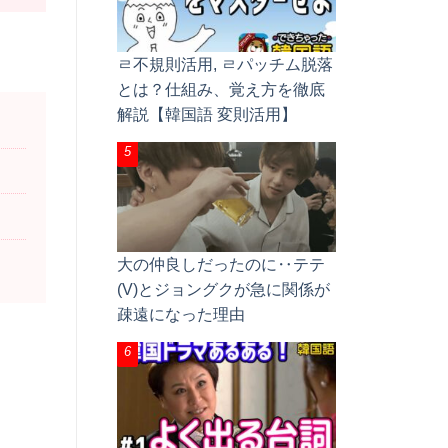
ㄹ不規則活用, ㄹパッチム脱落
とは？仕組み、覚え方を徹底
解説【韓国語 変則活用】
大の仲良しだったのに‥テテ
(V)とジョングクが急に関係が
疎遠になった理由