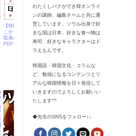
わたくしパクができ韓オンライ
ンの講師、編集チームと共に運
営しています。ソウル出身で好
【韓国語50音】勉強はこ
日本から韓国へ送金 おす
こから！ハングル文字一
すめ 手数料が安くて便利
きな国は日本、好きな食べ物は
覧表の読み方・覚え方｜
な6社を徹底比較
寿司、好きなキャラクターはド
PDF・音声付き
ラえもんです。
韓国語・韓国文化・コラムな
ど、勉強になるコンテンツとリ
アルな韓国情報を日々発信して
いきますのでよろしくお願いい
たします^^
◆先生のSNSをフォロー↓↓