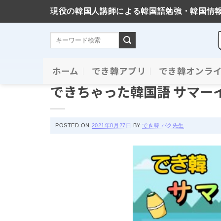
現役の韓国人講師による韓国語勉強・韓国情
Skip
ホーム
でき韓アプリ
でき韓オンラ
お知らせ
to
できちゃった韓国語 サマーイ
content
POSTED ON
2021年8月27日
BY
でき韓 パク先生