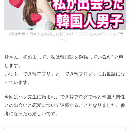
【2026年10月試験】TOPIKの神 クォン先生のトピック対策講座
（オンライングループ）10回で高得点と合格を目指せ！
実績と詳細はタップ★
（Ⓧを押すと、もう出ませ
（画像出典：日本人と結婚した歌手のイ・ジフンさんのインスタグ
ラム）
ん）
皆さん、初めまして。私は韓国語を勉強しているA子と
申します。
いつも「でき韓アプリ」と「でき韓ブログ」にお世話に
なっています。
今回はパク先生に頼まれ、でき韓ブログで私と韓国人男
性との出会いと恋愛について連載することとなりまし
た。参考になったら嬉しいです。