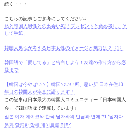
続く・・・
こちらの記事もご参考にしてください↓
私と韓国人男性との出会い#2「プレゼントと褒め殺し、
そして手紙」
韓国人男性が考える日本女性のイメージと魅力は？
〈1〉
韓国語で「愛してる」と告白しよう！友達の作り方から
恋愛まで
【韓国は今やばい？】韓国のいい所、悪い所 日本在住
13年目の韓国人が率直に語ります！
この記事は日本最大の韓国人コミュニティー「日本韓国
人会」で韓国語版で連載しています↓
일본 여자 에이코와 한국 남자와의 만남과 연애 #1 ‘남자