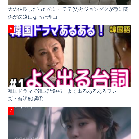
大の仲良しだったのに‥テテ(V)とジョングクが急に
関係が疎遠になった理由
韓国ドラマで韓国語勉強！よく出るあるあるフレー
ズ・台詞60選①