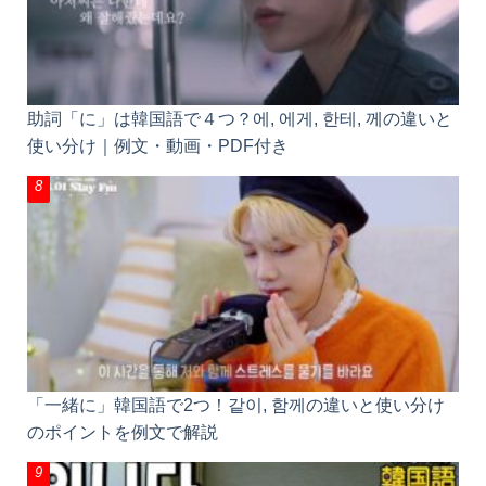
助詞「に」は韓国語で４つ？에, 에게, 한테, 께の違い
と使い分け｜例文・動画・PDF付き
「一緒に」韓国語で2つ！같이, 함께の違いと使い分
けのポイントを例文で解説