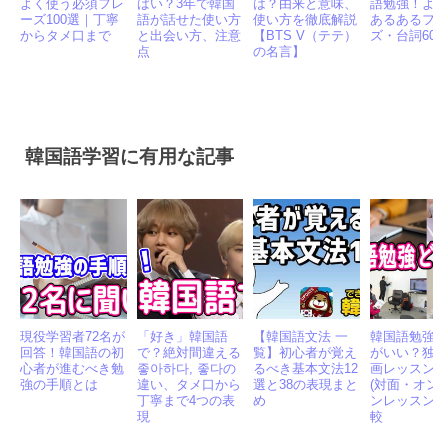
韓国語 日常会話
ハロートーク や
ボラへ(보라해)と
韓国ドラマ
よく使う必須フレ
ばい？3年で韓国
は？由来と意味、
語勉強！よ
ーズ100選｜丁寧
語が話せた使い方
使い方を徹底解説
あるあるフ
からタメ口まで
と出会い方、注意
【BTS V（テテ）
ズ・台詞60
点
の名言】
韓国語学習に有用な記事
現役学習者72名が
「好き」韓国語
【韓国語文法 一
韓国語勉強 
回答！韓国語の初
で？絶対間違える
覧】初心者が覚え
がいい？独
心者が進むべき勉
좋아하다, 좋다の
るべき基本文法12
画レッスン
強の手順とは
違い、タメ口から
選と38の表現まと
(対面・オン
丁寧まで4つの表
め
ンレッスン)
現
較