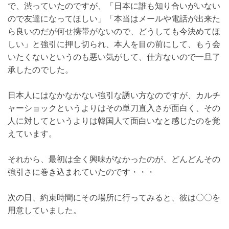
で、渋っていたのですが、「日本に誰も知り合いがいな
いので友達になってほしい」「本当はメールや電話が出
来たら良いのだが何せ携帯がないので、どうしても今決
めてほしい」と強引に押し切られ、本人を目の前にし
て、もう会いたくないというのも悪い気がして、仕方な
いので一旦了承したのでした。
日本人にはなかなかない強引な誘い方なのですが、カル
チャーショックというよりはその単刀直入さが面白く、
その人に対してというよりは韓国人て面白いなと感じた
のを覚えています。
それから、最初は全く興味がなかったのが、どんどんそ
の強引さに巻き込まれていたのです・・・
次の日、約束時間にその場所に行ってみると、彼は〇〇
を用意していました。