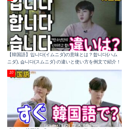
【韓国語】입니다(イムニダ)の意味とは？합니다(ハム
ニダ), 습니다(スムニダ) の違いと使い方を例文で紹
介！
「すぐ」韓国語で5つ！分かりづらい곧, 금방, 바로,
당장, 즉시の意味の違いと使い分け、바로の2つの意