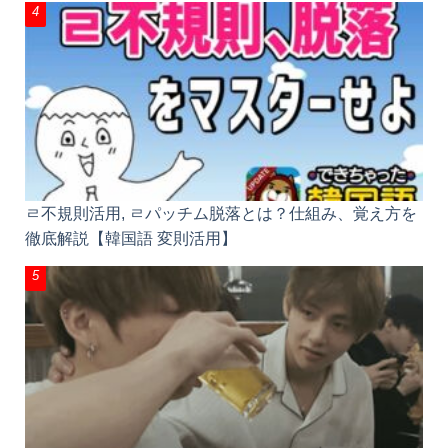
ㄹ不規則活用, ㄹパッチム脱落とは？仕組み、覚え方
を徹底解説【韓国語 変則活用】