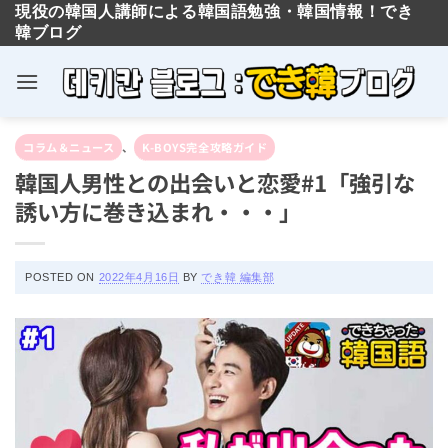
現役の韓国人講師による韓国語勉強・韓国情報！でき
韓ブログ
×
Skip
合格率90％以上！TOPIK
コラム＆ニュース
、
K-BOYS完全攻略ガイド
to
の神と最強コスパの対策
韓国人男性との出会いと恋愛#1「強引な
content
誘い方に巻き込まれ・・・」
講座
POSTED ON
2022年4月16日
BY
でき韓 編集部