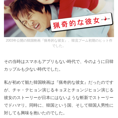
2003年公開の韓国映画『猟奇的な彼女』、韓流ブーム初期のヒット
作でした。
その当時はスマホもアプリもない時代で、今のように日
韓カップルも少ない時代でした。
私が初めて観た韓国映画は『猟奇的な彼女』だったので
すが、チャ・テヒョン演じるキョヌとチョンジヒョン演
じる彼女のストーリーが日本にはないような斬新でスト
ーリーでドハマリ。同時に、韓国という国、そして韓国
人男性に対しても興味を抱いたのでした。