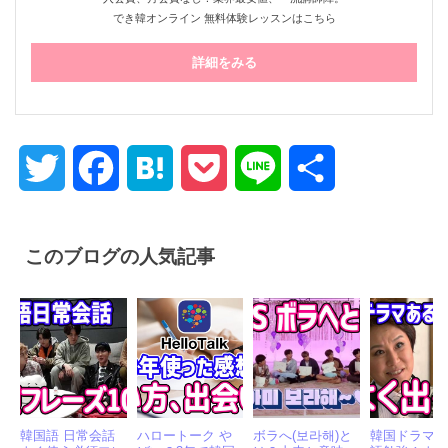
入会費、月会費なし！業界最安値、一流講師陣。
でき韓オンライン 無料体験レッスンはこちら
詳細をみる
Twitter
Facebook
Hatena
Pocket
Line
共
有
このブログの人気記事