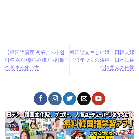
【韓国語講座 初級】~기 쉽
韓国語先生と結婚？日韓夫
다/편하다/좋다/어렵다/힘들
婦と3年ぶりの浅草！日本に
다の意味と使い方
住む韓国人の日常