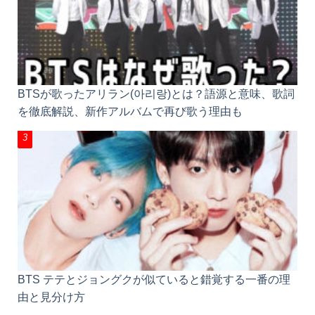
BTSが歌ったアリラン(아리랑)とは？語源と意味、歌
詞を徹底解説、新作アルバムで再び歌う理由も
BTS テテとジョングクが似ていると錯覚する一番の
理由と見分け方