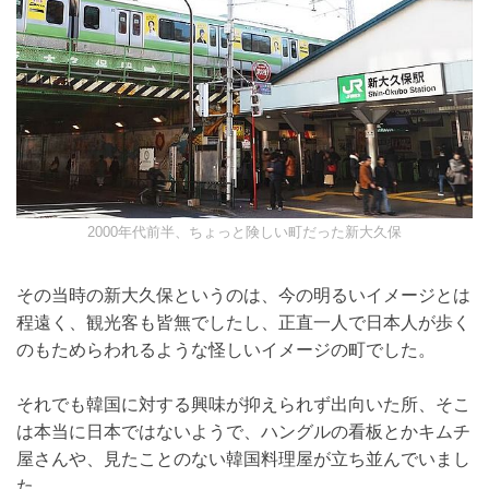
2000年代前半、ちょっと険しい町だった新大久保
その当時の新大久保というのは、今の明るいイメージと
は程遠く、観光客も皆無でしたし、正直一人で日本人が
歩くのもためらわれるような怪しいイメージの町でし
た。
それでも韓国に対する興味が抑えられず出向いた所、そ
こは本当に日本ではないようで、ハングルの看板とかキ
ムチ屋さんや、見たことのない韓国料理屋が立ち並んで
いました。