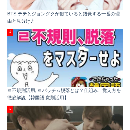
BTS テテとジョングクが似ていると錯覚する一番の理
由と見分け方
ㄹ不規則活用, ㄹパッチム脱落とは？仕組み、覚え方を
徹底解説【韓国語 変則活用】