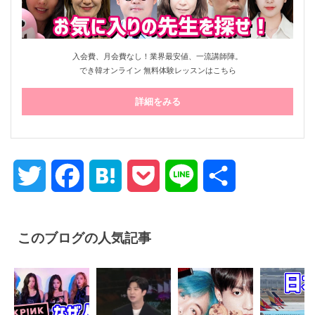
入会費、月会費なし！業界最安値、一流講師陣。
でき韓オンライン 無料体験レッスンはこちら
詳細をみる
Twitter
Facebook
Hatena
Pocket
Line
共
有
このブログの人気記事