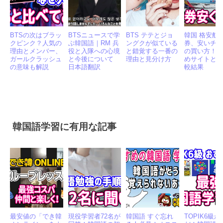
BTSの次はブラッ
BTSニュースで学
BTS テテとジョ
韓国 格安航
クピンク？人気の
ぶ韓国語｜RM 兵
ングクが似ている
券、安いチ
理由とメンバー、
役と入隊への心境
と錯覚する一番の
の買い方！
ガールクラッシュ
と今後について
理由と見分け方
めサイトと
の意味も解説
日本語翻訳
較結果
韓国語学習に有用な記事
最安値の「でき韓
現役学習者72名が
韓国語 すぐ忘れ
TOPIK6級