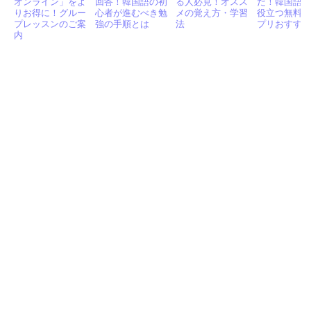
オンライン」をよ
回答！韓国語の初
る人必見！オスス
だ！韓国語
りお得に！グルー
心者が進むべき勉
メの覚え方・学習
役立つ無料
プレッスンのご案
強の手順とは
法
プリおすすめ
内