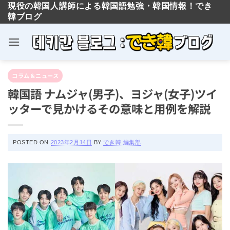
現役の韓国人講師による韓国語勉強・韓国情報！でき
韓ブログ
Skip
コラム＆ニュース
to
韓国語 ナムジャ(男子)、ヨジャ(女子)ツイ
content
ッターで見かけるその意味と用例を解説
POSTED ON
2023年2月14日
BY
でき韓 編集部