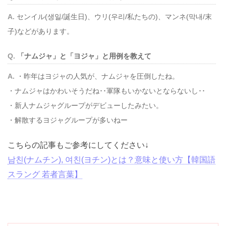
センイル(생일/誕生日)、ウリ(우리/私たちの)、マンネ(막내/末
子)などがあります。
「ナムジャ」と「ヨジャ」と用例を教えて
・昨年はヨジャの人気が、ナムジャを圧倒したね。
・ナムジャはかわいそうだね･･軍隊もいかないとならないし･･
・新人ナムジャグループがデビューしたみたい。
・解散するヨジャグループが多いねー
こちらの記事もご参考にしてください↓
남친(ナムチン), 여친(ヨチン)とは？意味と使い方【韓国語
スラング 若者言葉】