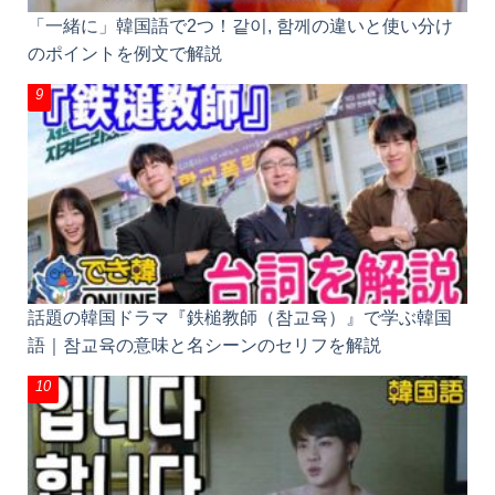
「一緒に」韓国語で2つ！같이, 함께の違いと使い分け
のポイントを例文で解説
話題の韓国ドラマ『鉄槌教師（참교육）』で学ぶ韓国
語｜참교육の意味と名シーンのセリフを解説