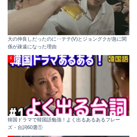
大の仲良しだったのに‥テテ(V)とジョングクが急に関
係が疎遠になった理由
韓国ドラマで韓国語勉強！よく出るあるあるフレー
ズ・台詞60選①