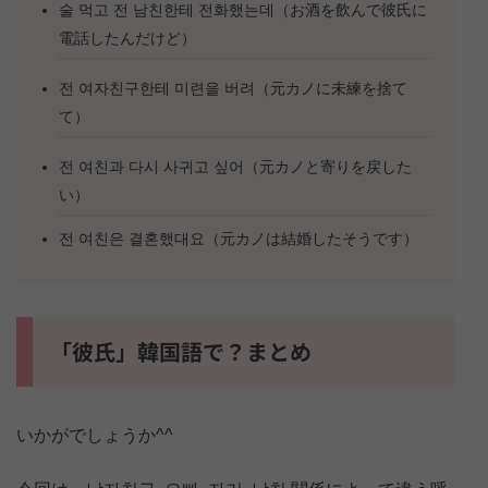
술 먹고 전 남친한테 전화했는데（お酒を飲んで彼氏に
電話したんだけど）
전 여자친구한테 미련을 버려（元カノに未練を捨て
て）
전 여친과 다시 사귀고 싶어（元カノと寄りを戻した
い）
전 여친은 결혼했대요（元カノは結婚したそうです）
「彼氏」韓国語で？まとめ
いかがでしょうか^^