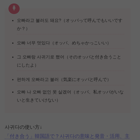
오빠라고 불러도 돼요?（オッパって呼んでもいいです
か？）
오빠 너무 멋있다（オッパ、めちゃかっこいい）
그 오빠랑 사귀기로 했어（そのオッパと付き合うこと
にしたよ）
편하게 오빠라고 불러（気楽にオッパと呼んで）
오빠 나 오빠 없인 못 살겠어（オッパ、私オッパがいな
いと生きていけない）
사귀다の使い方↓
「付き合う」韓国語で？사귀다の意味と発音・活用、主