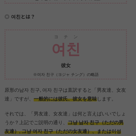
여친とは？
ヨチン
여친
彼女
※여자 친구（ヨジャ チング）の略語
原形の남자 친구, 여자 친구は直訳すると「男友達、女友
達」ですが、
一般的には彼氏、彼女を意味
します。
それでは、「男友達、女友達」は何と言えばいいでしょ
うか？上記でご説明の通り、
그냥 남자 친구（ただの男
友達）, 그냥 여자 친구（ただの女友達）、または이성