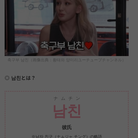
축구부 남친（画像出典：황태와 양미리ユーチューブチャンネル）
남친とは？
ナムチン
남친
彼氏
※남자 친구（ナㇺジャ チング）の略語