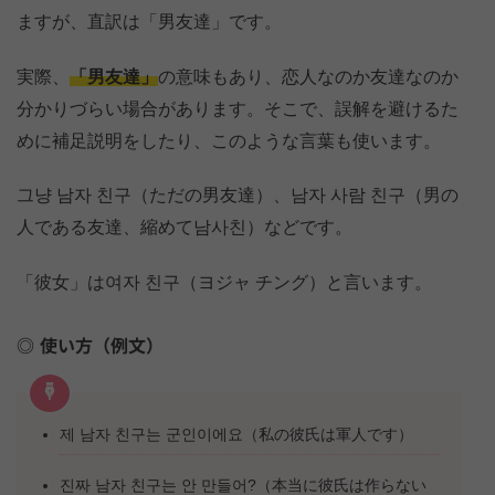
ますが、直訳は「男友達」です。
実際、
「男友達」
の意味もあり、恋人なのか友達なのか
分かりづらい場合があります。そこで、誤解を避けるた
めに補足説明をしたり、このような言葉も使います。
그냥 남자 친구（ただの男友達）、남자 사람 친구（男の
人である友達、縮めて남사친）などです。
「彼女」は여자 친구（ヨジャ チング）と言います。
使い方（例文）
제 남자 친구는 군인이에요（私の彼氏は軍人です）
진짜 남자 친구는 안 만들어?（本当に彼氏は作らない