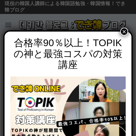
現役の韓国人講師による韓国語勉強・韓国情報！でき
韓ブログ
×
Skip
合格率90％以上！TOPIK
スラングと新造語
to
の神と最強コスパの対策
「彼氏」韓国語で？関係によって違う呼
content
び方 6選「元カレは何と呼ぶ？」
講座
POSTED ON
2021年3月18日
BY
でき韓 パク先生