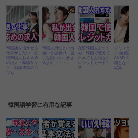
韓国語を活かせる
韓国人男性との出
在留韓国人おすす
ジミンとジ
仕事がしたい！在
会いと恋愛#1「強
め！韓国で使えて
ク 熱愛説？
留韓国人おすすめ
引な誘い方に巻き
日本でもお得なク
ARMYの妄
の求人・転職サイ
込まれ・・・」
レジットカード7
端となった1
ト、就職成功のコ
選
写真
ツも
韓国語学習に有用な記事