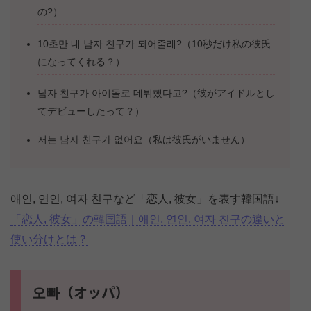
の?）
10초만 내 남자 친구가 되어줄래?（10秒だけ私の彼氏
になってくれる？）
남자 친구가 아이돌로 데뷔했다고?（彼がアイドルとし
てデビューしたって？）
저는 남자 친구가 없어요（私は彼氏がいません）
애인, 연인, 여자 친구など「恋人, 彼女」を表す韓国語↓
「恋人, 彼女」の韓国語｜애인, 연인, 여자 친구の違いと
使い分けとは？
오빠（オッパ）