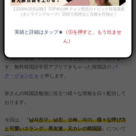
【2026年10月試験】TOPIKの神 クォン先生のトピック対策講座
（オンライングループ）10回で高得点と合格を目指せ！
実績と詳細はタップ★
（Ⓧを押すと、もう出ませ
「彼氏」韓国語で？関係によって違う呼び方 6選「元カレは何と呼
ぶ？」
ん）
韓国語の勉強・ハングルの学習をお手伝いしておりま
す、無料韓国語学習アプリできちゃった韓国語の
パ
ク・ジョンヒョ
と申します。
皆さんの韓国語勉強に役立つ様々な情報を日々配信して
おります。
今回は、『
남자친구、남친、오빠、자기、様々な呼び方
と可愛いスラング、男友達、元カレの韓国語
』について