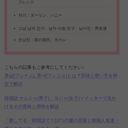
フレンド
자기：ダーリン、ハニー
그냥 남자 친구、남자 사람 친구、남사친：男友達
전남친：前の彼氏、元カレ
こちらの記事もご参考にしてください↓
훈남(フンナム), 훈녀(フンニョ)とは？意味と使い方を例
文で解説
韓国語 ナムジャ(男子)、ヨジャ(女子)ツイッターで見か
けるその意味と用例を解説
「愛してる」韓国語で？12つの愛の言葉と韓国人友達・