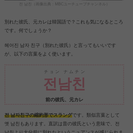
전 남친（画像出典：MBCユーチューブチャンネル）
別れた彼氏、元カレは韓国語で？これも気になるところ
です。何でしょうか？
헤어진 남자 친구（別れた彼氏）と言ってもいいです
が、以下の言葉をよく使います。
チョン ナムチン
전남친
前の彼氏、元カレ
전 남자친구の縮約形でスラング
です。類似言葉として
옛 남친もあります。直訳は昔の彼氏という意味で、전
남친より大分前に別れたというニュアンスが感じられま