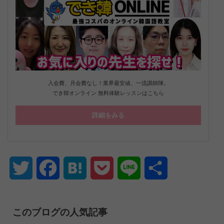
入会費、月会費なし！業界最安値、一流講師陣。
でき韓オンライン 無料体験レッスンはこちら
詳細をみる
Twitter
Facebook
Hatena
Pocket
Line
共
有
このブログの人気記事