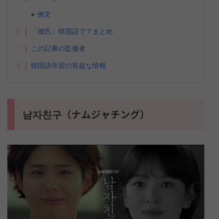
例文
6
「彼氏」韓国語で？まとめ
7
この記事の監修者
8
韓国語学習の有益な情報
남자친구（ナムジャチング）