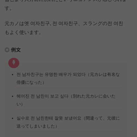
す。
元カノは옛 여자친구, 전 여자친구、スラングの전 여친
もよく使います。
例文
전 남자친구는 유명한 배우가 되었다（元カレは有名な
俳優になった）
헤어진 전 남친이 보고 싶다（別れた元カレに会いた
い）
실수로 전 남친한테 잘못 보냈어요（間違って、元彼に
送ってしまいました）