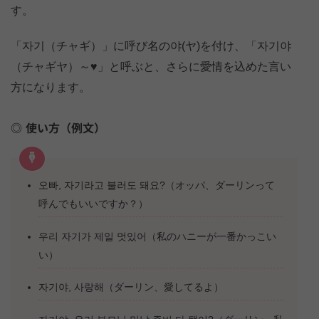
す。
「자기（チャギ）」に呼び名の야(ヤ)を付け、「자기야
（チャギヤ）～♥」と呼ぶと、さらに愛情を込めた言い
方になります。
使い方（例文）
오빠, 자기라고 불러도 돼요?（オッパ、ダーリンって
呼んでもいいですか？）
우리 자기가 제일 멋있어（私のハニーが一番かっこい
い）
자기야, 사랑해（ダーリン、愛してるよ）