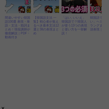
間違いやすい韓国
【韓国語文法 一
「はい, いいえ」
韓国語で「
語100選 表現・単
覧】初心者が覚え
韓国語で？韓国人
い」ヘヨ体
語・文法・助詞ま
るべき基本文法12
が使う13つの表現
ラングまで1
とめ！現役講師が
選と38の表現まと
と使い方を一挙解
須表現｜音
徹底解説｜PDF・
め
説！
動画付き