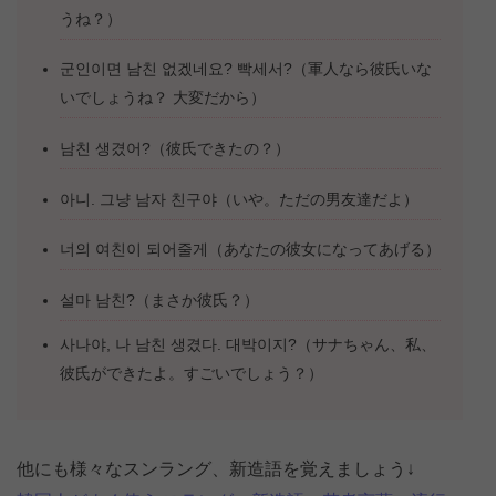
うね？）
군인이면 남친 없겠네요? 빡세서?（軍人なら彼氏いな
いでしょうね？ 大変だから）
남친 생겼어?（彼氏できたの？）
아니. 그냥 남자 친구야（いや。ただの男友達だよ）
너의 여친이 되어줄게（あなたの彼女になってあげる）
설마 남친?（まさか彼氏？）
사나야, 나 남친 생겼다. 대박이지?（サナちゃん、私、
彼氏ができたよ。すごいでしょう？）
他にも様々なスンラング、新造語を覚えましょう↓