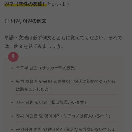
친구（異性の友達）
といいます。
남친, 여친の例文
単語・文法は必ず例文とともに覚えてください。それで
は、例文を見てみましょう。
축구부 남친（サッカー部の彼氏）
남친 처음 만났을 때 심쿵했어（彼氏に初めて会った時
は胸キュンしたよ）
저는 남친 있어요（私は彼氏がいます）
진짜 여친은 몇 명이야?（リアカノは何人いるの？）
군인이면 여친 없겠네요?（軍人なら彼女いないでしょ