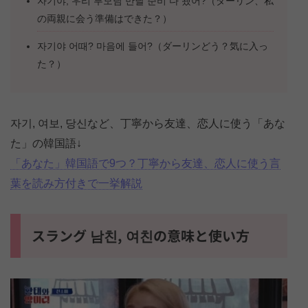
자기야, 우리 부모님 만날 준비 다 됐어?（ダーリン、私
の両親に会う準備はできた？）
자기야 어때? 마음에 들어?（ダーリンどう？気に入っ
た？）
자기, 여보, 당신など、丁寧から友達、恋人に使う「あな
た」の韓国語↓
「あなた」韓国語で9つ？丁寧から友達、恋人に使う言
葉を読み方付きで一挙解説
スラング 남친, 여친の意味と使い方