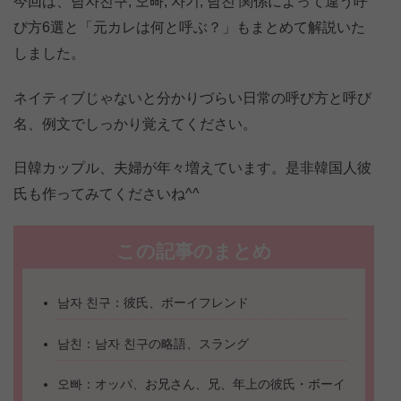
今回は、남자친구, 오빠, 자기, 남친 関係によって違う呼
び方6選と「元カレは何と呼ぶ？」もまとめて解説いた
しました。
ネイティブじゃないと分かりづらい日常の呼び方と呼び
名、例文でしっかり覚えてください。
日韓カップル、夫婦が年々増えています。是非韓国人彼
氏も作ってみてくださいね^^
この記事のまとめ
남자 친구：彼氏、ボーイフレンド
남친：남자 친구の略語、スラング
오빠：オッパ、お兄さん、兄、年上の彼氏・ボーイ