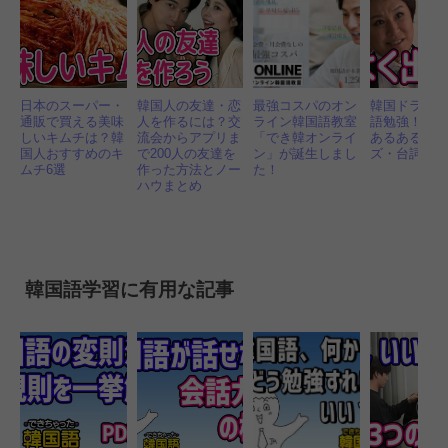
日本のスーパー・
韓国人の友達・恋
最強コスパのオン
韓国ドラマ
通販で買える美味
人を作るには？交
ライン韓国語教室
語勉強！よ
しいキムチは？韓
流会からアプリま
「でき韓オンライ
あるあるフ
国人おすすめのキ
で200人の友達を
ン」が誕生しまし
ズ・台詞60
ムチ6選
作った方法とノー
た！
ハウまとめ
韓国語学習に有用な記事