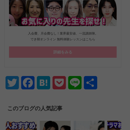
入会費、月会費なし！業界最安値、一流講師陣。
でき韓オンライン 無料体験レッスンはこちら
詳細をみる
Twitter
Facebook
Hatena
Pocket
Line
共
有
このブログの人気記事