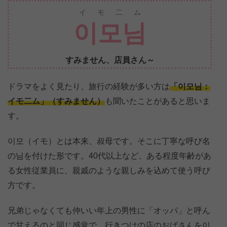
イモ二ム
이모님
すみません、店員さん～
ドラマをよく見たり、旅行の経験が多い方は
「이모님：
イモ二ム」（すみません）
も聞いたことがあると思いま
す。
이모（イモ）とは本来、叔母です。そこに丁寧な呼び名
の님を付けた形です。40代以上など、ある程度年齢があ
る女性従業員に、親戚のような親しみを込めて使う呼び
方です。
兄弟じゃなくても仲いい年上の男性に「オッパ」と呼ん
で甘えるのと同じ感覚で、行きつけの店のおばさんを이