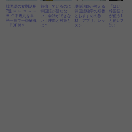
韓国語の変則活用
勉強しているのに
現役講師が教える
「はい, いい
7選 ㅂ ㄷ ㅎ ㅅ ㄹ
韓国語が話せな
韓国語独学の順番
韓国語で？
르 으不規則を単
い、会話ができな
とおすすめの教
が使う13つ
語一覧で一挙解説
い！理由と対策と
材、アプリ、レッ
と使い方を
｜PDF付き
は？
スン
説！