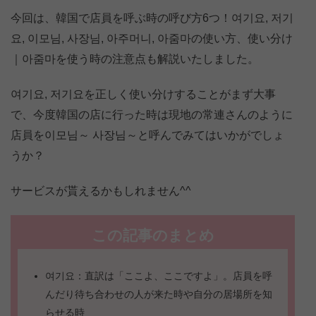
今回は、韓国で店員を呼ぶ時の呼び方6つ！여기요, 저기
요, 이모님, 사장님, 아주머니, 아줌마の使い方、使い分け
｜아줌마を使う時の注意点も解説いたしました。
여기요, 저기요を正しく使い分けすることがまず大事
で、今度韓国の店に行った時は現地の常連さんのように
店員を이모님～ 사장님～と呼んでみてはいかがでしょ
うか？
サービスが貰えるかもしれません^^
この記事のまとめ
여기요：直訳は「ここよ、ここですよ」。店員を呼
んだり待ち合わせの人が来た時や自分の居場所を知
らせる時