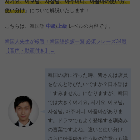
저기요、이모님、사장님、아주머니、아줌마の使い方、
使い分け
』について解説いたします！
こちらは、韓国語
中級
/
上級
レベルの内容です。
韓国人先生が厳選！韓国語挨拶一覧 必須フレーズ34選
【音声・動画付き】←
韓国の店に行った時、皆さんは店員
をなんと呼びたいですか？日本語は
「すみません」になりますが、韓国
では大きく여기요, 저기요, 이모님,
사장님, 아주머니, 아줌마がありま
す。ドラマでもよく登場する馴染み
の言葉ですよね。違いと使い分け、
さらに아줌마を使う時の注意点も詳