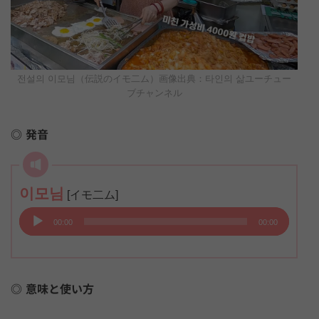
전설의 이모님（伝説のイモ二ム）画像出典：타인의 삶ユーチュー
ブチャンネル
発音
音
이모님
[イモ二ム]
声
00:00
00:00
プ
レ
ー
意味と使い方
ヤ
ー