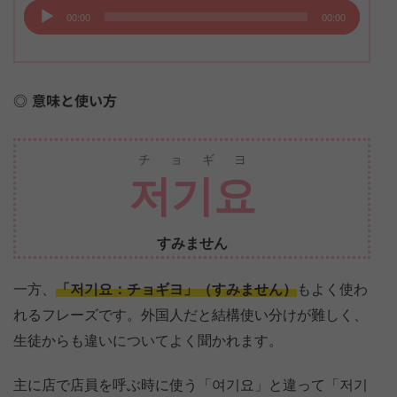
声
00:00
00:00
プ
レ
ー
意味と使い方
ヤ
ー
チョギヨ
저기요
すみません
一方、
「저기요：チョギヨ」（すみません）
もよく使わ
れるフレーズです。外国人だと結構使い分けが難しく、
生徒からも違いについてよく聞かれます。
主に店で店員を呼ぶ時に使う「여기요」と違って「저기