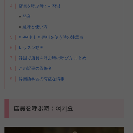
4
店員を呼ぶ時：사장님
発音
意味と使い方
5
아주머니, 아줌마を使う時の注意点
6
レッスン動画
7
韓国で店員を呼ぶ時の呼び方 まとめ
8
この記事の監修者
9
韓国語学習の有益な情報
店員を呼ぶ時：여기요