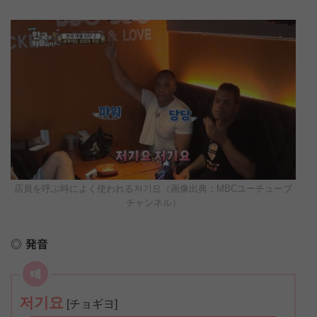
店員を呼ぶ時によく使われる저기요（画像出典：MBCユーチューブ
チャンネル）
発音
音
저기요
[チョギヨ]