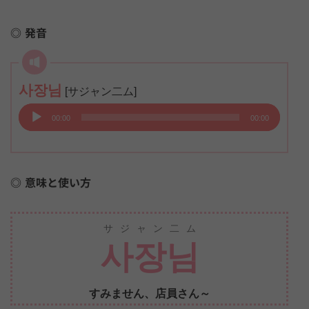
発音
音
사장님
[サジャン二ム]
声
00:00
00:00
プ
レ
ー
意味と使い方
ヤ
ー
サジャン二ム
사장님
すみません、店員さん～