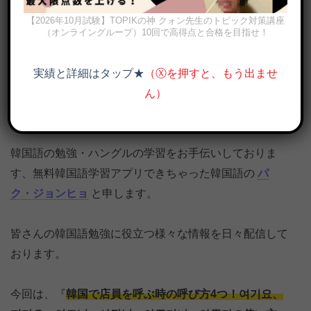
【2026年10月試験】TOPIKの神 クォン先生のトピック対策講座
（オンライングループ）10回で高得点と合格を目指せ！
実績と詳細はタップ★
（Ⓧを押すと、もう出ませ
ん）
韓国で店員を呼ぶ時の呼び方6つ！여기요, 저기요, 이모님, 사장님,
아주머니, 아줌마の使い方、使い分け｜아줌마を使う時の注意点も
韓国語の勉強・ハングルの学習をお手伝いしておりま
す、無料韓国語学習アプリできちゃった韓国語の
パ
ク・ジョンヒョ
と申します。
皆さんの韓国語勉強に役立つ様々な情報を日々配信して
おります。
今回は、『
韓国で店員を呼ぶ時の呼び方4つ！여기요、