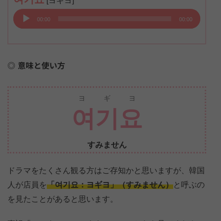
[ヨギヨ]
声
00:00
00:00
プ
レ
ー
意味と使い方
ヤ
ー
ヨギヨ
여기요
すみません
ドラマをたくさん観る方はご存知かと思いますが、韓国
人が店員を
「여기요：ヨギヨ」（すみません）
と呼ぶの
を見たことがあると思います。