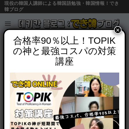
現役の韓国人講師による韓国語勉強・韓国情報！でき
韓ブログ
×
Skip
合格率90％以上！TOPIK
単語の意味と使い方
to
の神と最強コスパの対策
韓国で店員を呼ぶ時の呼び方6つ！여기
content
요, 저기요, 이모님, 사장님, 아주머니, 아
講座
줌마の使い分け【音声・動画付き】
POSTED ON
2025年9月13日
BY
でき韓 パク先生