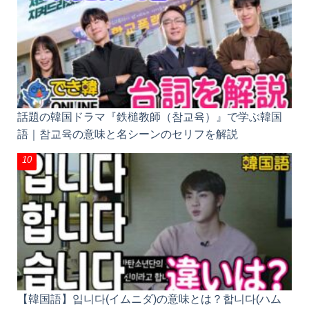
話題の韓国ドラマ『鉄槌教師（참교육）』で学ぶ韓国
語｜참교육の意味と名シーンのセリフを解説
【韓国語】입니다(イムニダ)の意味とは？합니다(ハム