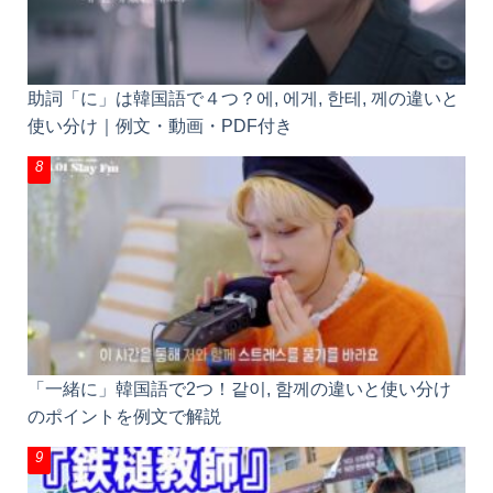
助詞「に」は韓国語で４つ？에, 에게, 한테, 께の違いと
使い分け｜例文・動画・PDF付き
「一緒に」韓国語で2つ！같이, 함께の違いと使い分け
のポイントを例文で解説