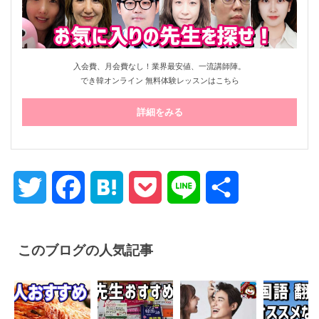
入会費、月会費なし！業界最安値、一流講師陣。
でき韓オンライン 無料体験レッスンはこちら
詳細をみる
Twitter
Facebook
Hatena
Pocket
Line
共
有
このブログの人気記事