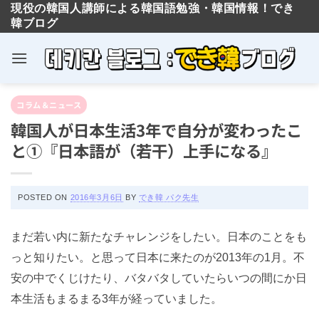
現役の韓国人講師による韓国語勉強・韓国情報！でき
韓ブログ
Skip
コラム＆ニュース
to
韓国人が日本生活3年で自分が変わったこ
content
と①『日本語が（若干）上手になる』
POSTED ON
2016年3月6日
BY
でき韓 パク先生
まだ若い内に新たなチャレンジをしたい。日本のことをも
っと知りたい。と思って日本に来たのが2013年の1月。不
安の中でくじけたり、バタバタしていたらいつの間にか日
本生活もまるまる3年が経っていました。