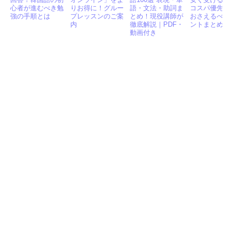
心者が進むべき勉
りお得に！グルー
語・文法・助詞ま
コスパ優先
強の手順とは
プレッスンのご案
とめ！現役講師が
おさえるべ
内
徹底解説｜PDF・
ントまとめ
動画付き