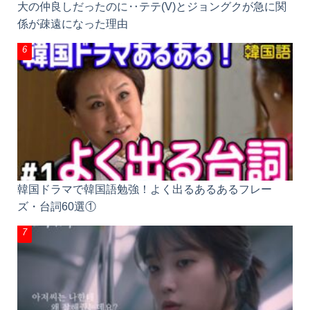
大の仲良しだったのに‥テテ(V)とジョングクが急に関
係が疎遠になった理由
韓国ドラマで韓国語勉強！よく出るあるあるフレー
ズ・台詞60選①