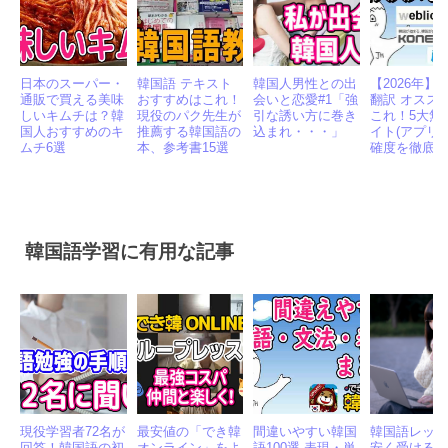
日本のスーパー・
韓国語 テキスト
韓国人男性との出
【2026年】
通販で買える美味
おすすめはこれ！
会いと恋愛#1「強
翻訳 オスス
しいキムチは？韓
現役のパク先生が
引な誘い方に巻き
これ！5大無
国人おすすめのキ
推薦する韓国語の
込まれ・・・」
イト(アプリ)
ムチ6選
本、参考書15選
確度を徹底
韓国語学習に有用な記事
現役学習者72名が
最安値の「でき韓
間違いやすい韓国
韓国語レッ
回答！韓国語の初
オンライン」をよ
語100選 表現・単
安く受ける