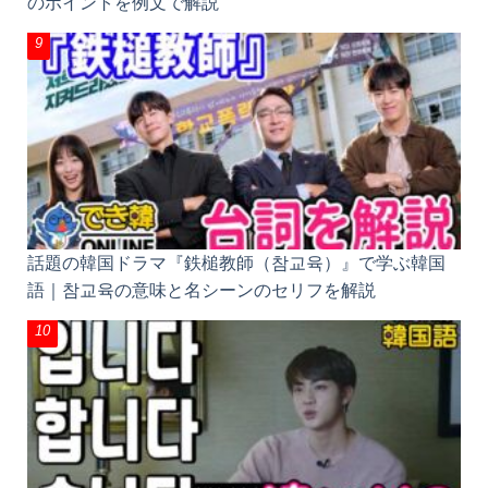
「一緒に」韓国語で2つ！같이, 함께の違いと使い分
けのポイントを例文で解説
話題の韓国ドラマ『鉄槌教師（참교육）』で学ぶ韓
国語｜참교육の意味と名シーンのセリフを解説