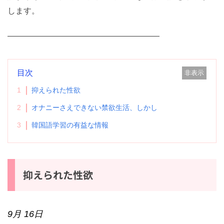
誰よりも波乱万丈だった僕のリアルな軍隊の話をさらけ
【2026年10月試験】TOPIKの神 クォン先生のトピック対策講座
（オンライングループ）10回で高得点と合格を目指せ！
出します。
———————————————————
実績と詳細はタップ★
（Ⓧを押すと、もう出ませ
ん）
目次
非表示
1
抑えられた性欲
2
オナニーさえできない禁欲生活、しかし
3
韓国語学習の有益な情報
抑えられた性欲