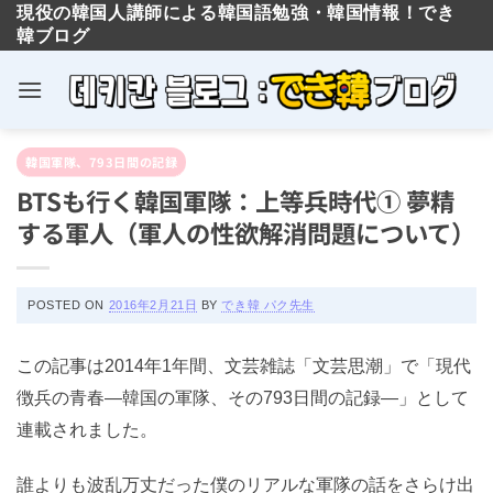
現役の韓国人講師による韓国語勉強・韓国情報！でき
韓ブログ
Skip
韓国軍隊、793日間の記録
to
BTSも行く韓国軍隊：上等兵時代① 夢精
content
する軍人（軍人の性欲解消問題につい
て）
POSTED ON
2016年2月21日
BY
でき韓 パク先生
この記事は2014年1年間、文芸雑誌「文芸思潮」で「現
代徴兵の青春―韓国の軍隊、その793日間の記録―」と
して連載されました。