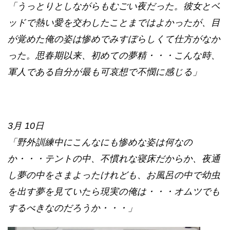
9月 16日
「うっとりとしながらもむごい夜だった。彼女と
ベッドで熱い愛を交わしたことまではよかった
が、目が覚めた俺の姿は惨めでみすぼらしくて仕
方がなかった。思春期以来、初めての夢精・・・
こんな時、軍人である自分が最も可哀想で不憫に
感じる」
3月 10日
「野外訓練中にこんなにも惨めな姿は何なの
か・・・テントの中、不慣れな寝床だからか、夜
通し夢の中をさまよったけれども、お風呂の中で
幼虫を出す夢を見ていたら現実の俺は・・・オム