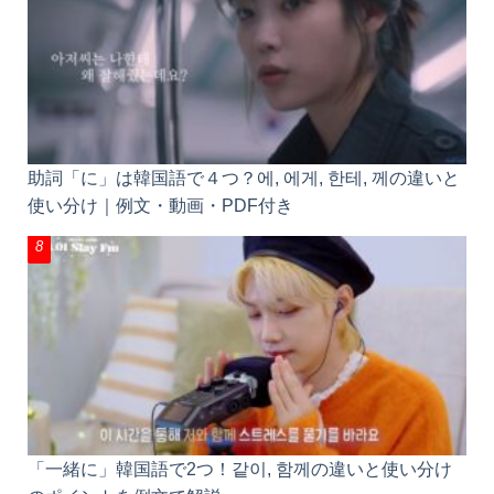
韓国ドラマで韓国語勉強！よく出るあるあるフレー
ズ・台詞60選①
助詞「に」は韓国語で４つ？에, 에게, 한테, 께の違い
と使い分け｜例文・動画・PDF付き