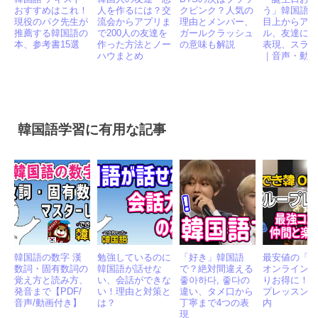
韓国語 テキスト
韓国人の友達・恋
BTSの次はブラッ
「誕生日お
おすすめはこれ！
人を作るには？交
クピンク？人気の
う」韓国語1
現役のパク先生が
流会からアプリま
理由とメンバー、
目上からア
推薦する韓国語の
で200人の友達を
ガールクラッシュ
ル、友達に
本、参考書15選
作った方法とノー
の意味も解説
表現、スラ
ハウまとめ
｜音声・動
韓国語学習に有用な記事