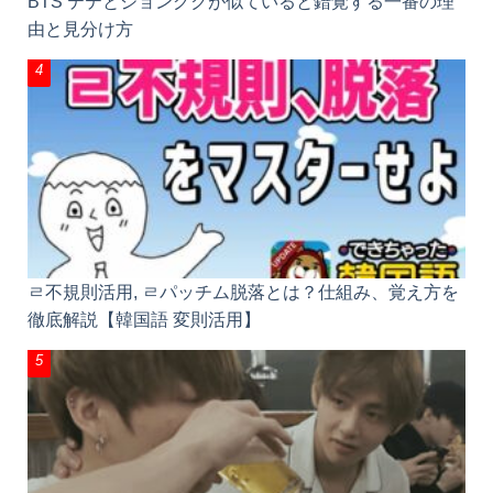
BTS テテとジョングクが似ていると錯覚する一番の
理由と見分け方
ㄹ不規則活用, ㄹパッチム脱落とは？仕組み、覚え方
を徹底解説【韓国語 変則活用】