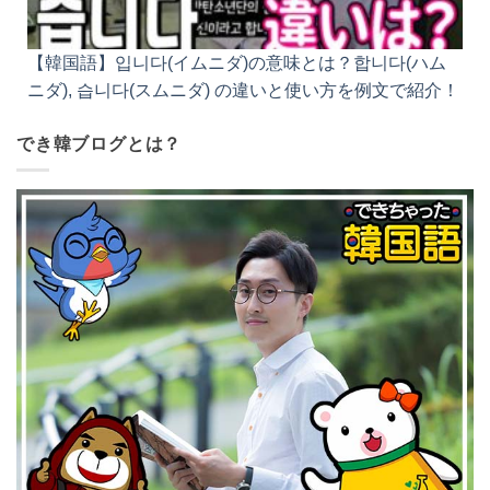
【韓国語】입니다(イムニダ)の意味とは？합니다(ハム
ニダ), 습니다(スムニダ) の違いと使い方を例文で紹
介！
でき韓ブログとは？