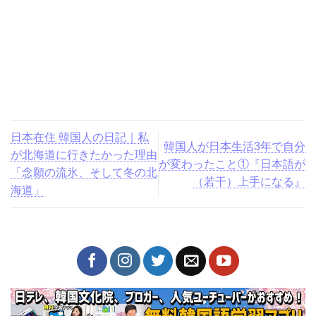
日本在住 韓国人の日記｜私
韓国人が日本生活3年で自分
が北海道に行きたかった理
が変わったこと①『日本語
由「念願の流氷、そして冬
が（若干）上手になる』
の北海道」