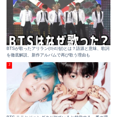
【韓国語50音】勉強はここから！ハングル文字一覧
表の読み方・覚え方｜PDF・音声付き
BTSが歌ったアリラン(아리랑)とは？語源と意味、歌
詞を徹底解説、新作アルバムで再び歌う理由も