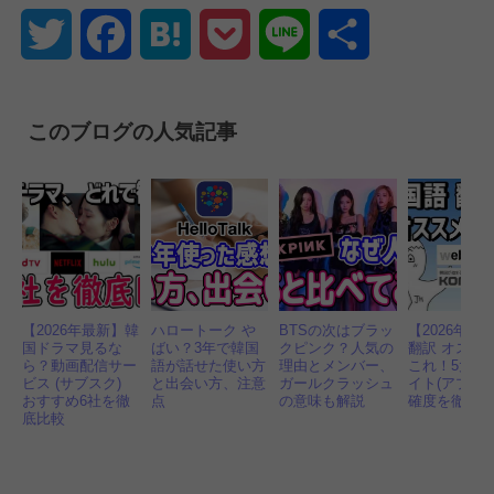
Twitter
Facebook
Hatena
Pocket
Line
共
有
このブログの人気記事
【2026年最新】韓
ハロートーク や
BTSの次はブラッ
【2026年】
国ドラマ見るな
ばい？3年で韓国
クピンク？人気の
翻訳 オスス
ら？動画配信サー
語が話せた使い方
理由とメンバー、
これ！5大無
ビス (サブスク)
と出会い方、注意
ガールクラッシュ
イト(アプリ)
おすすめ6社を徹
点
の意味も解説
確度を徹底
底比較