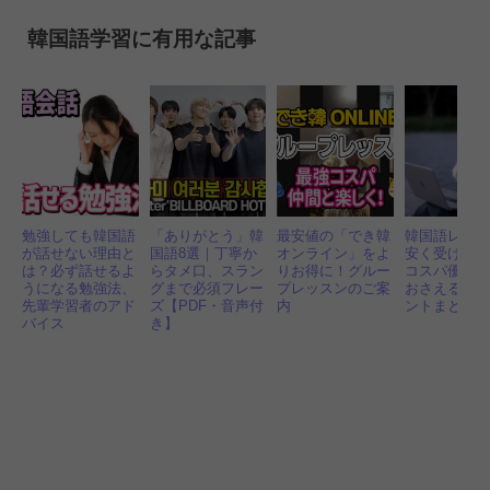
韓国語学習に有用な記事
勉強しても韓国語
「ありがとう」韓
最安値の「でき韓
韓国語レッ
が話せない理由と
国語8選｜丁寧か
オンライン」をよ
安く受ける
は？必ず話せるよ
らタメ口、スラン
りお得に！グルー
コスパ優先
うになる勉強法、
グまで必須フレー
プレッスンのご案
おさえるべ
先輩学習者のアド
ズ【PDF・音声付
内
ントまとめ
バイス
き】