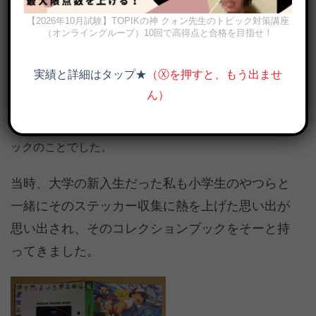
まったものがありました。それは１０年前に会社
【2026年10月試験】TOPIKの神 クォン先生のトピック対策講座
に大金を稼がせたと言われている「ポケモンステ
（オンライングループ）10回で高得点と合格を目指せ！
ッカーコレクションブック」・・・。
実績と詳細はタップ★
（Ⓧを押すと、もう出ませ
それは子供たちが目当てのステッカーだけをとり、パン
ん）
は捨てることが社会問題にまでなってた「ポケモンパ
ン」におまけに入っているステッカーのコレクションブ
ックのことでした。
当時、大学の新入生だった私も小学生のやつらと
一緒にそのステッカー収集に熱を上げた思い出が
思い出され、そのコレクションブックをそーと持
ってきました。