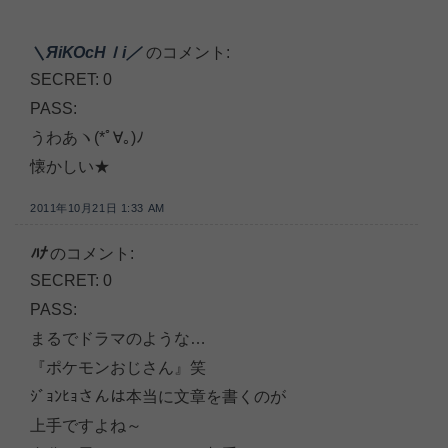
＼ЯiΚΟсНＩi／
のコメント:
SECRET: 0
PASS:
うわあヽ(*ﾟ∀｡)ﾉ
懐かしい★
2011年10月21日 1:33 AM
ﾊﾅ
のコメント:
SECRET: 0
PASS:
まるでドラマのような…
『ポケモンおじさん』笑
ｼﾞｮﾝﾋｮさんは本当に文章を書くのが
上手ですよね～