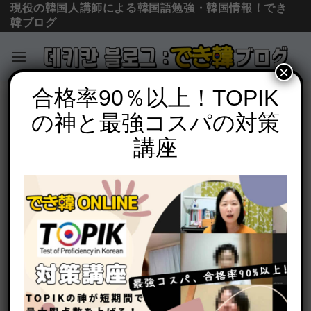
現役の韓国人講師による韓国語勉強・韓国情報！でき
韓ブログ
×
Skip
合格率90％以上！TOPIK
コラム＆ニュース
to
の神と最強コスパの対策
「ポケモンステッカーと韓国人のオタク
content
じいちゃん」
講座
POSTED ON
2011年10月21日
BY
でき韓 パク先生
去る夏、会社の事務室を大掃除したことがありま
す。
昔にライセンスしたキャラクターの資料などでご
みが山積みになりましたが、その中に私の目にと