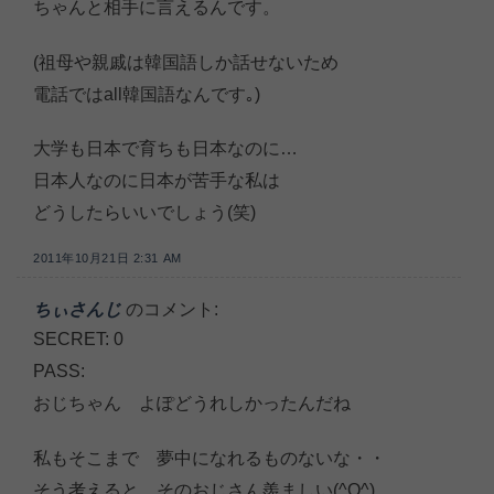
ちゃんと相手に言えるんです。
(祖母や親戚は韓国語しか話せないため
電話ではall韓国語なんです｡)
大学も日本で育ちも日本なのに…
日本人なのに日本が苦手な私は
どうしたらいいでしょう(笑)
2011年10月21日 2:31 AM
ちぃさんじ
のコメント:
SECRET: 0
PASS:
おじちゃん よぽどうれしかったんだね
私もそこまで 夢中になれるものないな・・
そう考えると そのおじさん羨ましい(^O^)