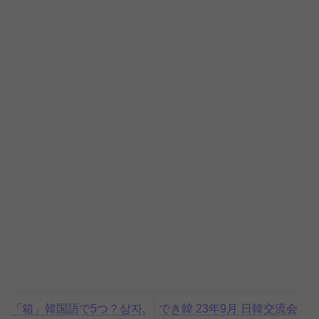
「箱」韓国語で5つ？상자,
でき韓 23年9月 日韓交流会