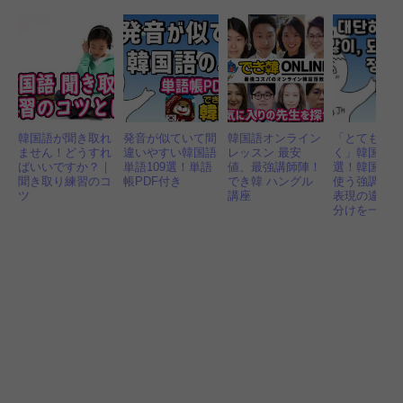
韓国語が聞き取れ
発音が似ていて間
韓国語オンライン
「とても、
ません！どうすれ
違いやすい韓国語
レッスン 最安
く」韓国語で
ばいいですか？｜
単語109選！単語
値、最強講師陣！
選！韓国人
聞き取り練習のコ
帳PDF付き
でき韓 ハングル
使う強調語
ツ
講座
表現の違い
分けを一挙