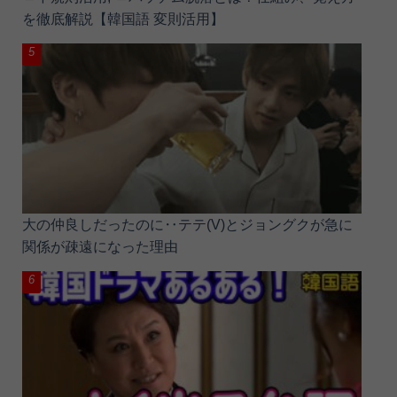
を徹底解説【韓国語 変則活用】
大の仲良しだったのに‥テテ(V)とジョングクが急に
関係が疎遠になった理由