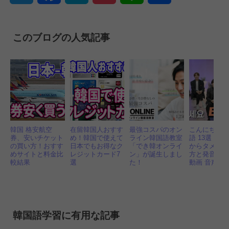
有
このブログの人気記事
韓国 格安航空
在留韓国人おすす
最強コスパのオン
こんにちは
券、安いチケット
め！韓国で使えて
ライン韓国語教室
語 13選！丁
の買い方！おすす
日本でもお得なク
「でき韓オンライ
からタメ口
めサイトと料金比
レジットカード7
ン」が誕生しまし
方と発音も｜
較結果
選
た！
動画 音声付
韓国語学習に有用な記事