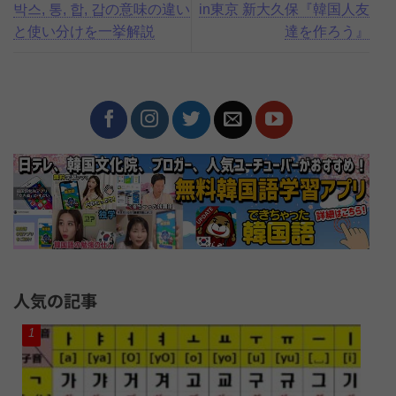
박스, 통, 합, 갑の意味の違い
in東京 新大久保『韓国人友
と使い分けを一挙解説
達を作ろう』
人気の記事