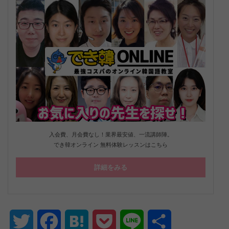
入会費、月会費なし！業界最安値、一流講師陣。
でき韓オンライン 無料体験レッスンはこちら
詳細をみる
Twitter
Facebook
Hatena
Pocket
Line
共