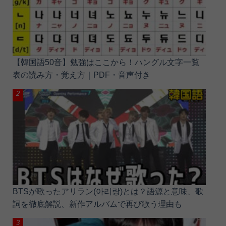
【韓国語50音】勉強はここから！ハングル文字一覧
表の読み方・覚え方｜PDF・音声付き
BTSが歌ったアリラン(아리랑)とは？語源と意味、歌
詞を徹底解説、新作アルバムで再び歌う理由も