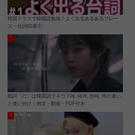
韓国ドラマで韓国語勉強！よく出るあるあるフレー
ズ・台詞60選①
助詞「に」は韓国語で４つ？에, 에게, 한테, 께の違い
と使い分け｜例文・動画・PDF付き