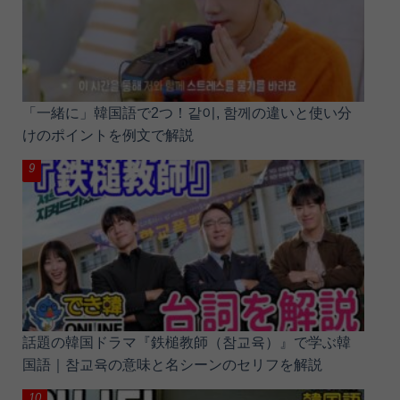
「一緒に」韓国語で2つ！같이, 함께の違いと使い分
けのポイントを例文で解説
話題の韓国ドラマ『鉄槌教師（참교육）』で学ぶ韓
国語｜참교육の意味と名シーンのセリフを解説