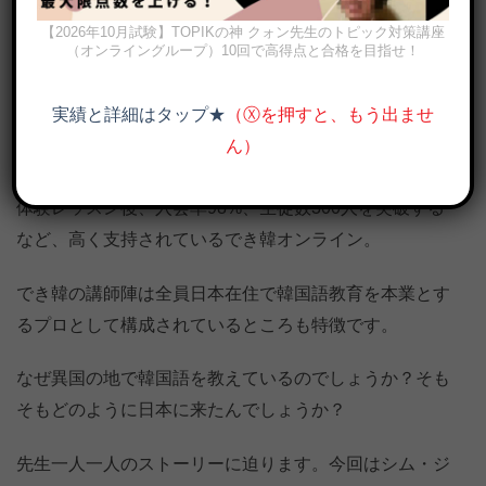
【2026年10月試験】TOPIKの神 クォン先生のトピック対策講座
（オンライングループ）10回で高得点と合格を目指せ！
実績と詳細はタップ★
（Ⓧを押すと、もう出ませ
高校から大学まで豊富な指導経験！でき韓オンライン 講師 シム・
ジウン
ん）
体験レッスン後、入会率98%、生徒数300人を突破する
など、高く支持されているでき韓オンライン。
でき韓の講師陣は全員日本在住で韓国語教育を本業とす
るプロとして構成されているところも特徴です。
なぜ異国の地で韓国語を教えているのでしょうか？そも
そもどのように日本に来たんでしょうか？
先生一人一人のストーリーに迫ります。今回はシム・ジ