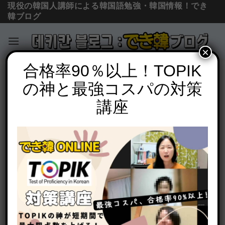
現役の韓国人講師による韓国語勉強・韓国情報！でき
韓ブログ
×
Skip
合格率90％以上！TOPIK
コラム＆ニュース
to
の神と最強コスパの対策
高校から大学まで豊富な指導経験！でき
content
韓オンライン 講師 シム・ジウン
講座
POSTED ON
2023年9月6日
BY
でき韓 パク先生