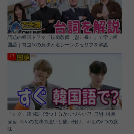
話題の韓国ドラマ『鉄槌教師（참교육）』で学ぶ韓
国語｜참교육の意味と名シーンのセリフを解説
「すぐ」韓国語で5つ！分かりづらい곧, 금방, 바로,
당장, 즉시の意味の違いと使い分け、바로の2つの意
味