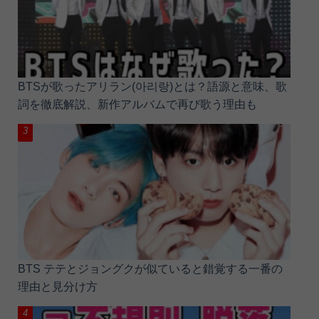
BTSが歌ったアリラン(아리랑)とは？語源と意味、歌
詞を徹底解説、新作アルバムで再び歌う理由も
BTS テテとジョングクが似ていると錯覚する一番の
理由と見分け方