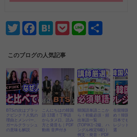
Twitter
Facebook
Hatena
Pocket
Line
共
有
このブログの人気記事
BTSの次はブラッ
こんにちはの韓国
韓国語単語ここか
在留韓国人
クピンク？人気の
語 13選！丁寧語
ら！初級必須・頻
め！韓国で
理由とメンバー、
からタメ口、読み
出単語一覧
日本でもお
ガールクラッシュ
方と発音も｜PDF
(TOPIK1~2級、ハ
レジットカー
の意味も解説
動画 音声付き
ングル検定6級)｜
選
例文・発音・PDF