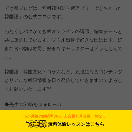
でき韓ブログは、無料韓国語学習アプリ「できちゃった
韓国語」の公式ブログです。
わたくしパクができ韓オンラインの講師、編集チームと
共に運営しています。ソウル出身で好きな国は日本、好
きな食べ物は寿司、好きなキャラクターはドラえもんで
す。
韓国語・韓国文化・コラムなど、勉強になるコンテンツ
とリアルな韓国情報を日々発信していきますのでよろし
くお願いいたします^^
◆先生のSNSをフォロー↓↓
6か月後の継続率94%! 入会費と月会費一切なし
無料体験レッスンはこちら