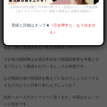
【2026年10月試験】TOPIKの神 クォン先生のトピック対策講座
（オンライングループ）10回で高得点と合格を目指せ！
実績と詳細はタップ★
（Ⓧを押すと、もう出ませ
韓国語講師歴19年以上！でき韓オンライン 講師 キム・ウンジ
ん）
体験レッスン後、入会率98%、生徒数300人を突破する
など、高く支持されているでき韓オンライン。
でき韓の講師陣は全員日本在住で韓国語教育を本業とす
るプロとして構成されているところも特徴です。
なぜ異国の地で韓国語を教えているのでしょうか？そも
そもどのように日本に来たんでしょうか？
先生一人一人のストーリーに迫ります。今回はキム・ウ
ンジ先生です。