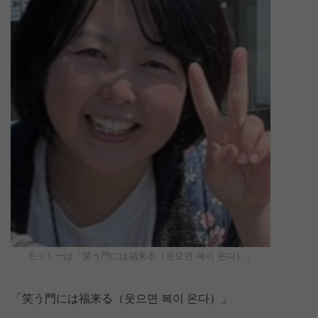
モットーは「笑う門には福来る（웃으면 복이 온다）」
「笑う門には福来る（웃으면 복이 온다）」