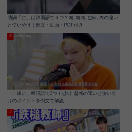
助詞「に」は韓国語で４つ？에, 에게, 한테, 께の違い
と使い分け｜例文・動画・PDF付き
「一緒に」韓国語で2つ！같이, 함께の違いと使い分
けのポイントを例文で解説