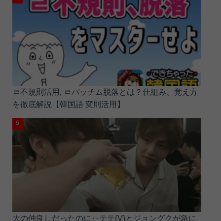
ㄹ不規則活用, ㄹパッチム脱落とは？仕組み、覚え方
を徹底解説【韓国語 変則活用】
大の仲良しだったのに‥テテ(V)とジョングクが急に