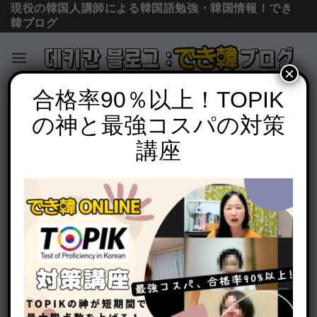
現役の韓国人講師による韓国語勉強・韓国情報！でき
韓ブログ
×
Skip
合格率90％以上！TOPIK
コラム＆ニュース
to
の神と最強コスパの対策
韓国語講師歴19年以上！でき韓オンライ
content
ン 講師 キム・ウンジ
講座
POSTED ON
2023年10月2日
BY
でき韓 パク先生