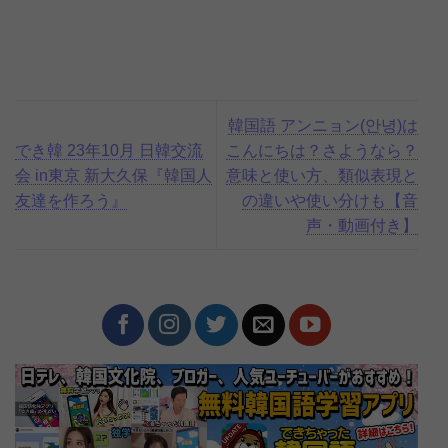
韓国語 アンニョン(안녕)は
でき韓 23年10月 日韓交流
こんにちは？さようなら？
会 in東京 新大久保『韓国人
意味と使い方、類似表現と
友達を作ろう』
の違いや使い分けも【音
声・動画付き】