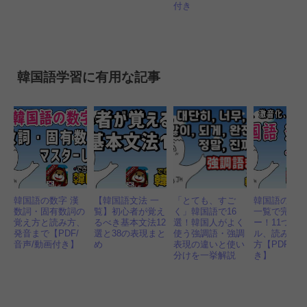
付き
韓国語学習に有用な記事
韓国語の数字 漢
【韓国語文法 一
「とても、すご
韓国語の発
数詞・固有数詞の
覧】初心者が覚え
く」韓国語で16
一覧で完全
覚え方と読み方、
るべき基本文法12
選！韓国人がよく
ー！11つの
発音まで【PDF/
選と38の表現まと
使う強調語・強調
ル、読み方
音声/動画付き】
め
表現の違いと使い
方【PDF・
分けを一挙解説
き】