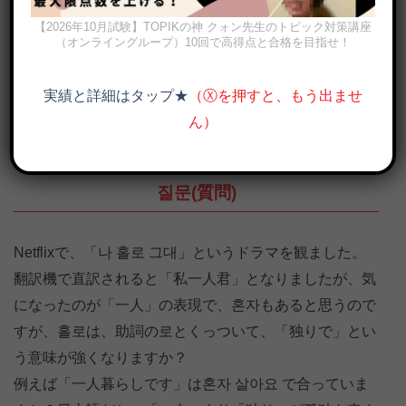
【2026年10月試験】TOPIKの神 クォン先生のトピック対策講座
（オンライングループ）10回で高得点と合格を目指せ！
実績と詳細はタップ★
（Ⓧを押すと、もう出ませ
ん）
나 혼자 산다（私、一人で住んでいる）画像出典：MBC HP
질문(質問)
Netflixで、「나 홀로 그대」というドラマを観ました。
翻訳機で直訳されると「私一人君」となりましたが、気
になったのが「一人」の表現で、혼자もあると思うので
すが、홀로は、助詞の로とくっついて、「独りで」とい
う意味が強くなりますか？
例えば「一人暮らしです」は혼자 살아요 で合っていま