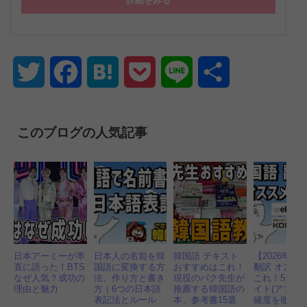
詳細をみる
Twitter
Facebook
Hatena
Pocket
Line
共
有
このブログの人気記事
日本アーミーが率
日本人の名前を韓
韓国語 テキスト
【2026年】
直に語った！BTS
国語に変換する方
おすすめはこれ！
翻訳 オスス
なぜ人気？成功の
法、作り方と書き
現役のパク先生が
これ！5大無
理由と魅力
方｜6つの日本語
推薦する韓国語の
イト(アプリ)
表記法とルール
本、参考書15選
確度を徹底