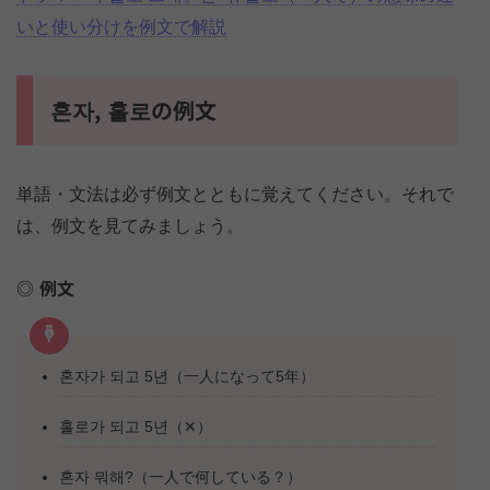
いと使い分けを例文で解説
혼자, 홀로の例文
単語・文法は必ず例文とともに覚えてください。それで
は、例文を見てみましょう。
例文
혼자가 되고 5년（一人になって5年）
홀로가 되고 5년（✕）
혼자 뭐해?（一人で何している？）