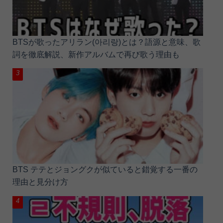
BTSが歌ったアリラン(아리랑)とは？語源と意味、歌
詞を徹底解説、新作アルバムで再び歌う理由も
BTS テテとジョングクが似ていると錯覚する一番の
理由と見分け方