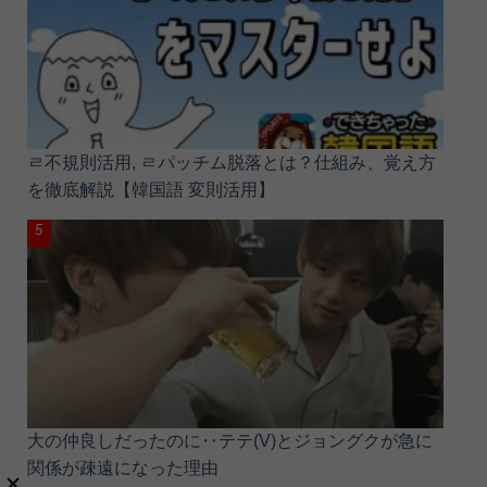
ㄹ不規則活用, ㄹパッチム脱落とは？仕組み、覚え方
を徹底解説【韓国語 変則活用】
大の仲良しだったのに‥テテ(V)とジョングクが急に
関係が疎遠になった理由