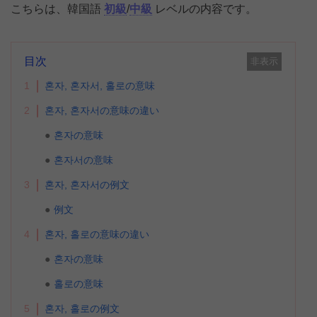
こちらは、韓国語
初級
/
中級
レベルの内容です。
目次
非表示
1
혼자, 혼자서, 홀로の意味
2
혼자, 혼자서の意味の違い
혼자の意味
혼자서の意味
3
혼자, 혼자서の例文
例文
4
혼자, 홀로の意味の違い
혼자の意味
홀로の意味
5
혼자, 홀로の例文