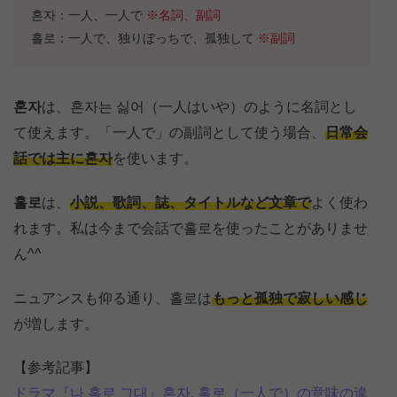
혼자：一人、一人で
※名詞、副詞
홀로：一人で、独りぼっちで、孤独して
※副詞
혼자
は、혼자는 싫어（一人はいや）のように名詞とし
て使えます。「一人で」の副詞として使う場合、
日常会
話では主に혼자
を使います。
홀로
は、
小説、歌詞、誌、タイトルなど文章で
よく使わ
れます。私は今まで会話で홀로を使ったことがありませ
ん^^
ニュアンスも仰る通り、홀로は
もっと孤独で寂しい感じ
が増します。
【参考記事】
ドラマ『나 홀로 그대』혼자, 홀로（一人で）の意味の違