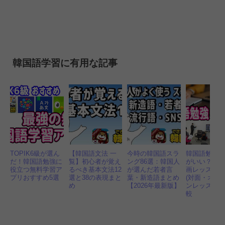
韓国語学習に有用な記事
TOPIK6級が選ん
【韓国語文法 一
今時の韓国語スラ
韓国語勉強 
だ！韓国語勉強に
覧】初心者が覚え
ング86選：韓国人
がいい？独
役立つ無料学習ア
るべき基本文法12
が選んだ若者言
画レッスン
プリおすすめ5選
選と38の表現まと
葉・新造語まとめ
(対面・オン
め
【2026年最新版】
ンレッスン)
較