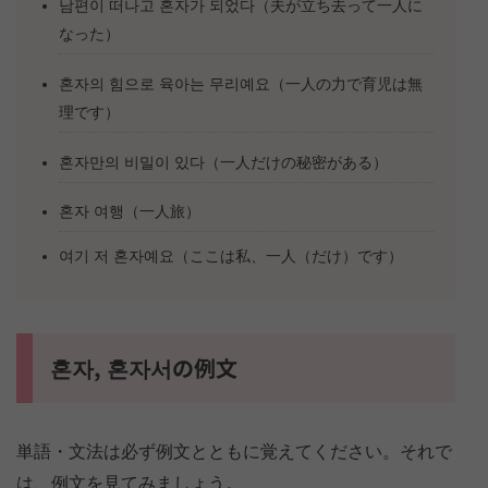
남편이 떠나고 혼자가 되었다（夫が立ち去って一人に
なった）
혼자의 힘으로 육아는 무리예요（一人の力で育児は無
理です）
혼자만의 비밀이 있다（一人だけの秘密がある）
혼자 여행（一人旅）
여기 저 혼자예요（ここは私、一人（だけ）です）
혼자, 혼자서の例文
単語・文法は必ず例文とともに覚えてください。それで
は、例文を見てみましょう。