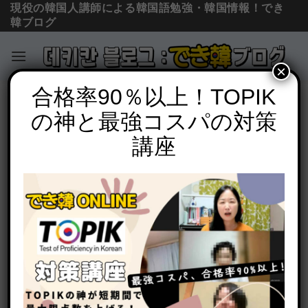
現役の韓国人講師による韓国語勉強・韓国情報！でき
韓ブログ
×
Skip
合格率90％以上！TOPIK
単語の意味と使い方
to
の神と最強コスパの対策
「一人で」韓国語で3つ？혼자, 혼자서,
content
홀로の意味の違い・使い方を例文で解説
講座
POSTED ON
2021年4月16日
BY
でき韓 パク先生