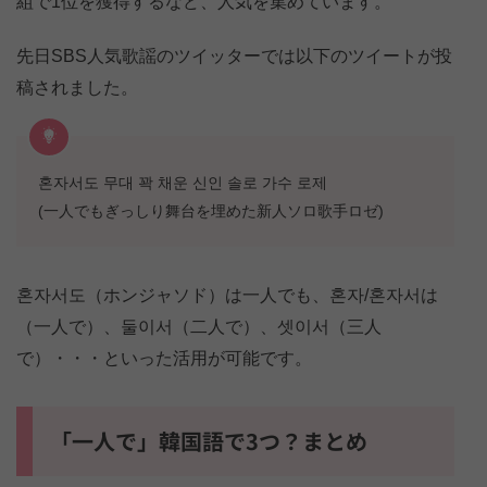
組で1位を獲得するなど、人気を集めています。
先日SBS人気歌謡のツイッターでは以下のツイートが投
稿されました。
혼자서도 무대 꽉 채운 신인 솔로 가수 로제
(一人でもぎっしり舞台を埋めた新人ソロ歌手ロゼ)
혼자서도（ホンジャソド）は一人でも、혼자/혼자서は
（一人で）、둘이서（二人で）、셋이서（三人
で）・・・といった活用が可能です。
「一人で」韓国語で3つ？まとめ