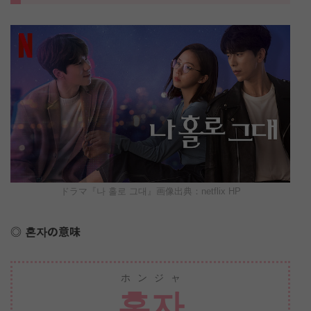
ドラマ『나 홀로 그대』画像出典：netflix HP
혼자の意味
ホンジャ
혼자