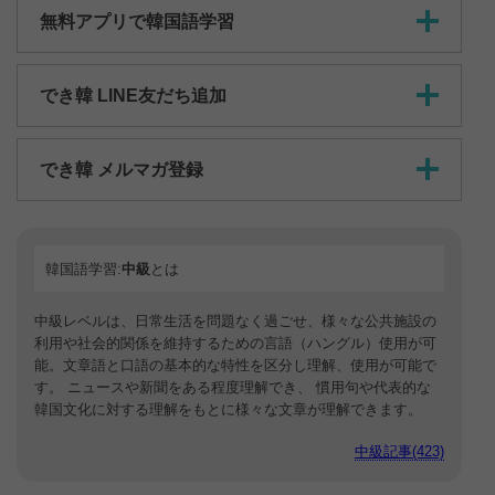
無料アプリで韓国語学習
でき韓 LINE友だち追加
でき韓 メルマガ登録
韓国語学習:
中級
とは
中級レベルは、日常生活を問題なく過ごせ、様々な公共施設の
利用や社会的関係を維持するための言語（ハングル）使用が可
能。文章語と口語の基本的な特性を区分し理解、使用が可能で
す。 ニュースや新聞をある程度理解でき、 慣用句や代表的な
韓国文化に対する理解をもとに様々な文章が理解できます。
中級記事(423)