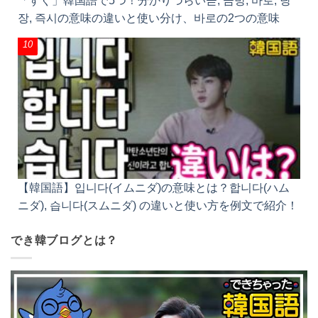
「すぐ」韓国語で5つ！分かりづらい곧, 금방, 바로, 당
장, 즉시の意味の違いと使い分け、바로の2つの意味
【韓国語】입니다(イムニダ)の意味とは？합니다(ハム
ニダ), 습니다(スムニダ) の違いと使い方を例文で紹介！
でき韓ブログとは？