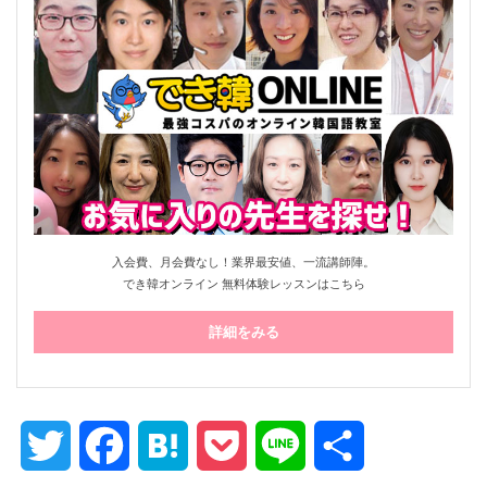
入会費、月会費なし！業界最安値、一流講師陣。
でき韓オンライン 無料体験レッスンはこちら
詳細をみる
Twitter
Facebook
Hatena
Pocket
Line
共