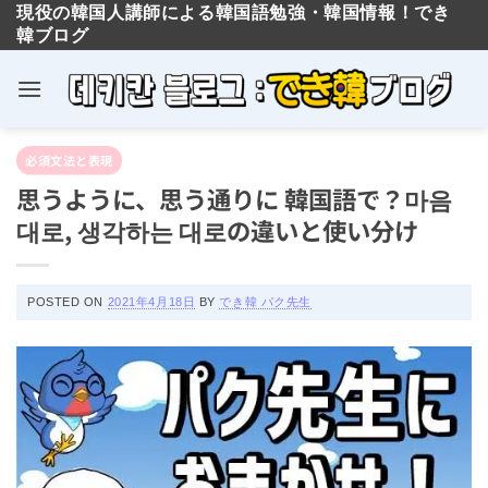
現役の韓国人講師による韓国語勉強・韓国情報！でき
韓ブログ
Skip
必須文法と表現
to
思うように、思う通りに 韓国語で？마음
content
대로, 생각하는 대로の違いと使い分け
POSTED ON
2021年4月18日
BY
でき韓 パク先生