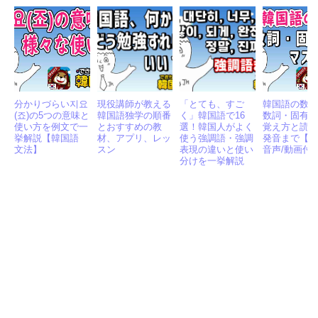
分かりづらい지요
現役講師が教える
「とても、すご
韓国語の数字
(죠)の5つの意味と
韓国語独学の順番
く」韓国語で16
数詞・固有
使い方を例文で一
とおすすめの教
選！韓国人がよく
覚え方と読
挙解説【韓国語
材、アプリ、レッ
使う強調語・強調
発音まで【PD
文法】
スン
表現の違いと使い
音声/動画付
分けを一挙解説