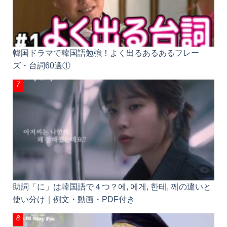
韓国ドラマで韓国語勉強！よく出るあるあるフレー
ズ・台詞60選①
助詞「に」は韓国語で４つ？에, 에게, 한테, 께の違いと
使い分け｜例文・動画・PDF付き