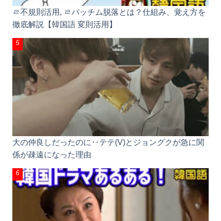
ㄹ不規則活用, ㄹパッチム脱落とは？仕組み、覚え方を
徹底解説【韓国語 変則活用】
大の仲良しだったのに‥テテ(V)とジョングクが急に関
係が疎遠になった理由