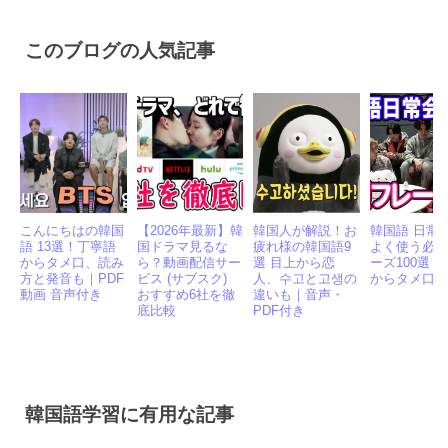
有
このブログの人気記事
こんにちはの韓国
【2026年最新】韓
韓国人が解説！お
韓国語 日常
語 13選！丁寧語
国ドラマ見るな
疲れ様の韓国語9
よく使う必
からタメ口、読み
ら？動画配信サー
選 目上から恋
ーズ100選｜
方と発音も｜PDF
ビス (サブスク)
人、수고と고생の
からタメ口
動画 音声付き
おすすめ6社を徹
違いも｜音声・
底比較
PDF付き
韓国語学習に有用な記事