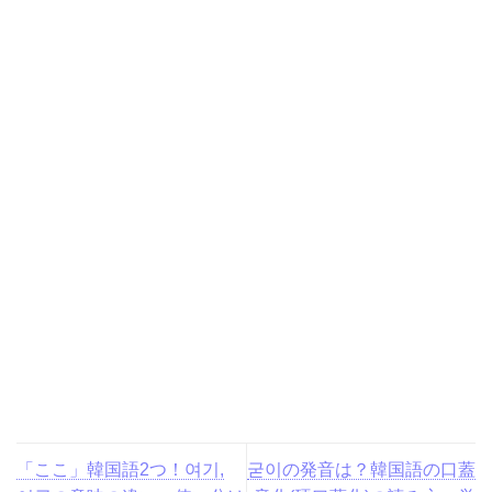
「ここ」韓国語2つ！여기,
굳이の発音は？韓国語の口蓋