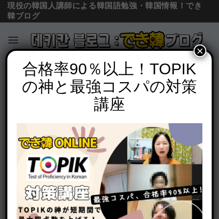
現役の韓国人講師による韓国語勉強・韓国情報！でき
韓ブログ
×
Skip
合格率90％以上！TOPIK
必須文法と表現
to
の神と最強コスパの対策
「縁起がいい、縁起物」は韓国語で？길
content
하다, 상서롭다, 복을 불러오다の意味と使
講座
い方
POSTED ON
2022年3月16日
BY
でき韓 パク先生