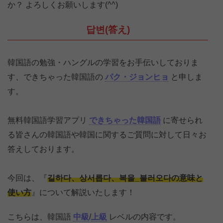
か？ よろしくお願いします(^^)
답변(答え)
韓国語の勉強・ハングルの学習をお手伝いしておりま
す、できちゃった韓国語の
パク・ジョンヒョ
と申しま
す。
無料韓国語学習アプリ
できちゃった韓国語
に寄せられ
る皆さんの韓国語や韓国に関するご質問に対して日々お
答えしております。
今回は、『
길하다、상서롭다、복을_불러오다の意味と
使い方
』について解説いたします！
こちらは、韓国語
中級
/
上級
レベルの内容です。