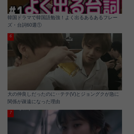
韓国ドラマで韓国語勉強！よく出るあるあるフレー
ズ・台詞60選①
大の仲良しだったのに‥テテ(V)とジョングクが急に
関係が疎遠になった理由