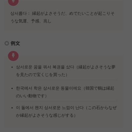
상서롭다： 縁起がよさそうだ、めでたいことが起こりそ
うな気運、予感、兆し
例文
상서로운 꿈을 꿔서 복권을 샀다（縁起がよさそうな夢
を見たので宝くじを買った）
한국에서 학은 상서로운 동물이에요（韓国で鶴は縁起
のいい動物です）
이 돌에서 왠지 상서로운 느낌이 난다（この石からなぜ
か縁起がよさそうな感じがする）