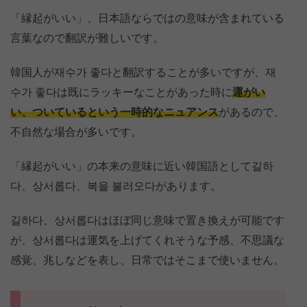
「縁起がいい」、日本語ならではの意味が含まれている
言葉なので翻訳が難しいです。
韓国人が재수가 좋다と翻訳することが多いですが、재
수가 좋다は既にラッキーなことがあった時に
運がい
い、ついているという一時的なニュアンス
があるので、
不自然な場合が多いです。
「縁起がいい」の本来の意味に近い韓国語として길하
다、상서롭다、복을 불러오다があります。
길하다、상서롭다はほぼ同じ意味で置き換えが可能です
が、상서롭다は運気を上げてくれそうな予感、不思議な
感覚、兆しなどを表し、日常ではそこまで使いません。