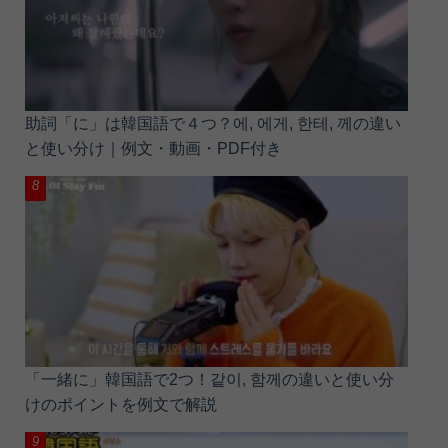
助詞「に」は韓国語で４つ？에, 에게, 한테, 께の違い
と使い分け｜例文・動画・PDF付き
「一緒に」韓国語で2つ！같이, 함께の違いと使い分
けのポイントを例文で解説