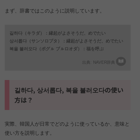
まず、辞書ではこのように説明しています。
길하다（キラダ）：縁起がよさそうだ、めでたい
상서롭다（サンソロプタ）：縁起がよさそうだ、めでたい
복을 불러오다（ポグㇽ ブㇽロオダ）：福を呼ぶ
NAVER辞典
길하다, 상서롭다, 복을 불러오다の使い
方は？
実際、韓国人が日常でどのように使っているか、意味と
使い方を説明します。