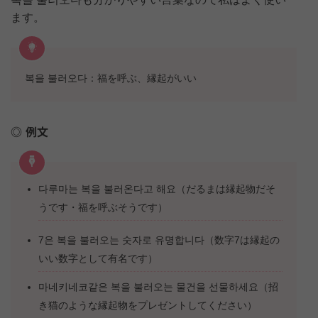
ます。
복을 불러오다：福を呼ぶ、縁起がいい
例文
다루마는 복을 불러온다고 해요（だるまは縁起物だそ
うです・福を呼ぶそうです）
7은 복을 불러오는 숫자로 유명합니다（数字7は縁起の
いい数字として有名です）
마네키네코같은 복을 불러오는 물건을 선물하세요（招
き猫のような縁起物をプレゼントしてください）