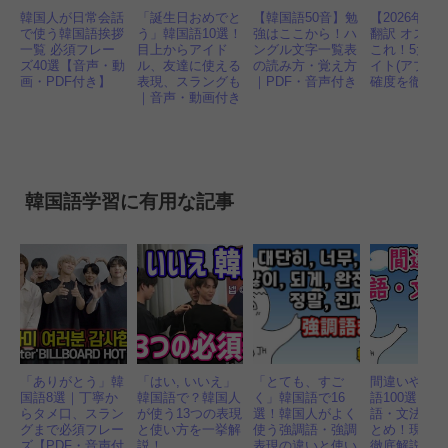
韓国人が日常会話
「誕生日おめでと
【韓国語50音】勉
【2026年】
で使う韓国語挨拶
う」韓国語10選！
強はここから！ハ
翻訳 オスス
一覧 必須フレー
目上からアイド
ングル文字一覧表
これ！5大無
ズ40選【音声・動
ル、友達に使える
の読み方・覚え方
イト(アプリ)
画・PDF付き】
表現、スラングも
｜PDF・音声付き
確度を徹底
｜音声・動画付き
韓国語学習に有用な記事
「ありがとう」韓
「はい, いいえ」
「とても、すご
間違いやす
国語8選｜丁寧か
韓国語で？韓国人
く」韓国語で16
語100選 表
らタメ口、スラン
が使う13つの表現
選！韓国人がよく
語・文法・
グまで必須フレー
と使い方を一挙解
使う強調語・強調
とめ！現役
ズ【PDF・音声付
説！
表現の違いと使い
徹底解説｜P