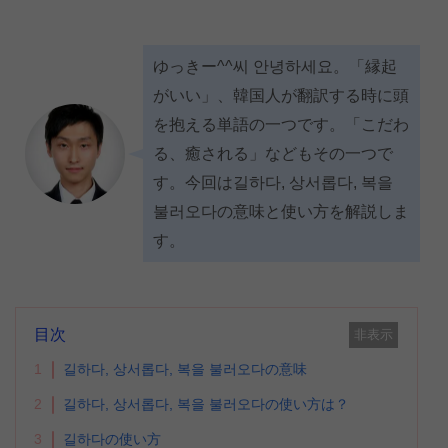
ゆっきー^^씨 안녕하세요。「縁起
がいい」、韓国人が翻訳する時に頭
を抱える単語の一つです。「こだわ
る、癒される」などもその一つで
す。今回は길하다, 상서롭다, 복을
불러오다の意味と使い方を解説しま
す。
目次
非表示
1
길하다, 상서롭다, 복을 불러오다の意味
2
길하다, 상서롭다, 복을 불러오다の使い方は？
3
길하다の使い方