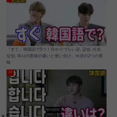
「すぐ」韓国語で5つ！分かりづらい곧, 금방, 바로,
당장, 즉시の意味の違いと使い分け、바로の2つの意
味