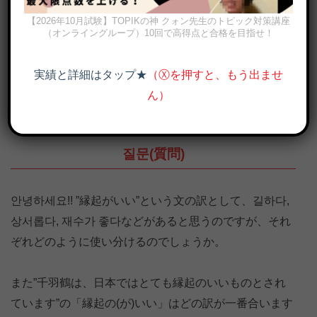
【2026年10月試験】TOPIKの神 クォン先生のトピック対策講座
（オンライングループ）10回で高得点と合格を目指せ！
実績と詳細はタップ★
（Ⓧを押すと、もう出ませ
ん）
「縁起がいい、縁起物」は韓国語で？길하다, 상서롭다, 복을 불러오
다の意味と使い方
질문(質問)
안녕하세요!! ”縁起がいい”という文の訳として、길하다,
상서롭다, 재수가 좋다などがあると思うのですが、それ
ぞれどのように使い分けるのでしょうか。
また”千羽鶴は、日本ではとても縁起のいいものとされ
ています”の「縁起の(が)いい」はどの訳が一番合います