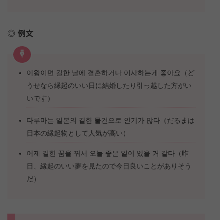
例文
이왕이면 길한 날에 결혼하거나 이사하는게 좋아요（ど
うせなら縁起のいい日に結婚したり引っ越した方がい
いです）
다루마는 일본의 길한 물건으로 인기가 많다（だるまは
日本の縁起物として人気が高い）
어제 길한 꿈을 꿔서 오늘 좋은 일이 있을 거 같다（昨
日、縁起のいい夢を見たので今日良いことがありそう
だ）