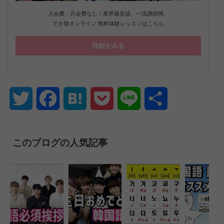
入会費、月会費なし！業界最安値、一流講師陣。
でき韓オンライン 無料体験レッスンはこちら
詳細をみる
Twitter
Facebook
Hatena
Pocket
Line
共
有
このブログの人気記事