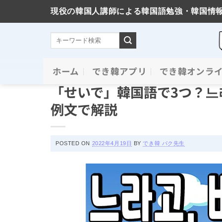
現役の韓国人講師による韓国語勉強・韓国情
Skip
ホーム
でき韓アプリ
でき韓オンラ
必須文法と表現
to
「せいで」韓国語で3つ？느라
content
例文で解説
POSTED ON
2022年4月19日
BY
でき韓 パク先生