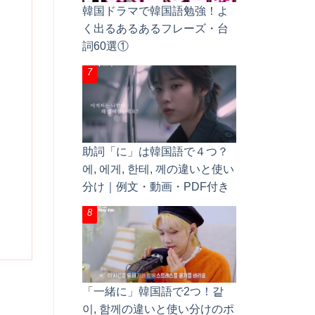
韓国ドラマで韓国語勉強！よ
く出るあるあるフレーズ・台
詞60選①
助詞「に」は韓国語で４つ？
에, 에게, 한테, 께の違いと使い
分け｜例文・動画・PDF付き
「一緒に」韓国語で2つ！같
이, 함께の違いと使い分けのポ