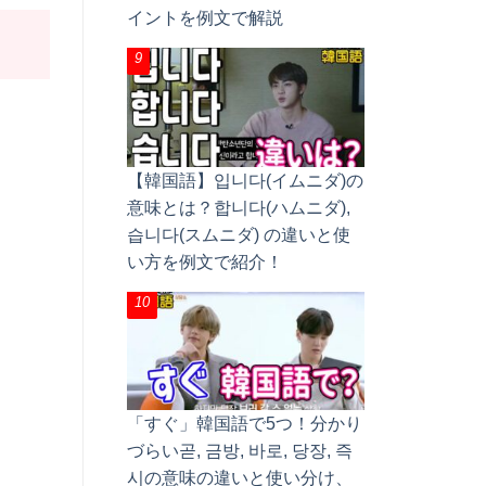
イントを例文で解説
【韓国語】입니다(イムニダ)の
意味とは？합니다(ハムニダ),
습니다(スムニダ) の違いと使
い方を例文で紹介！
「すぐ」韓国語で5つ！分かり
づらい곧, 금방, 바로, 당장, 즉
시の意味の違いと使い分け、