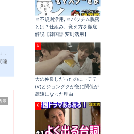
ㄹ不規則活用, ㄹパッチム脱落
とは？仕組み、覚え方を徹底
解説【韓国語 変則活用】
」、
間違
大の仲良しだったのに‥テテ
(V)とジョングクが急に関係が
疎遠になった理由
表示