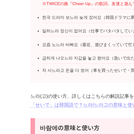
※TWICEの曲『Cheer Up』の歌詞。友達
한국 드라마 보느라 늦게 잤어요（韓国ドラマ
일하느라 정신이 없어요（仕事でバタバタしてい
요즘 노느라 바빠요（最近、遊びまくっていて忙
급하게 나오느라 지갑을 놓고 왔어요（急いで
차 사느라고 돈을 다 썼어（車を買ったせいで
느라(고)の使い方、詳しくはこちらの解説記事を
「せいで」は韓国語で？느라/느라고の意味と使
바람에の意味と使い方