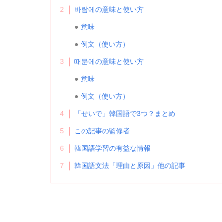
2
바람에の意味と使い方
意味
例文（使い方）
3
때문에の意味と使い方
意味
例文（使い方）
4
「せいで」韓国語で3つ？まとめ
5
この記事の監修者
6
韓国語学習の有益な情報
7
韓国語文法「理由と原因」他の記事