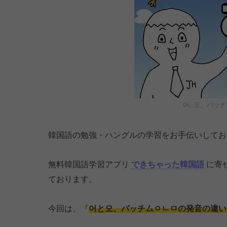
어, 오、パッ
韓国語の勉強・ハングルの学習をお手伝いして
無料韓国語学習アプリ
できちゃった韓国語
に寄
ております。
今回は、『
어と오、パッチムㅇㄴㅁの発音の違い