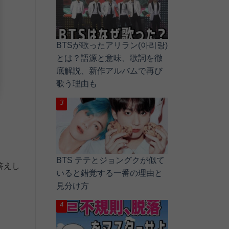
BTSが歌ったアリラン(아리랑)
とは？語源と意味、歌詞を徹
底解説、新作アルバムで再び
歌う理由も
。
BTS テテとジョングクが似て
答えし
いると錯覚する一番の理由と
見分け方