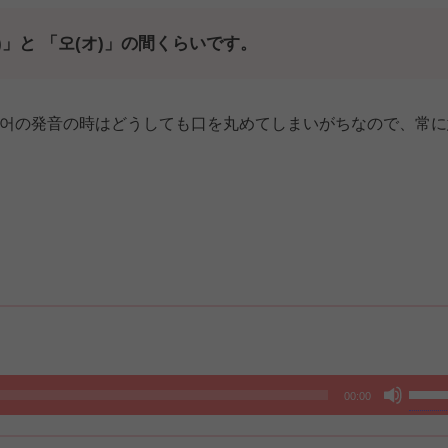
」と 「오(オ)」の間くらいです。
어の発音の時はどうしても口を丸めてしまいがちなので、常に
ボ
00:00
リ
ュ