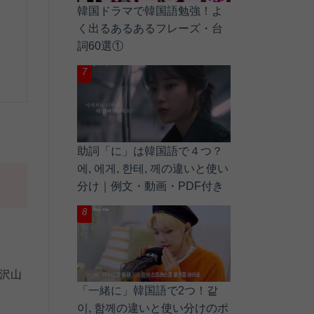
韓国ドラマで韓国語勉強！よ
く出るあるあるフレーズ・台
詞60選①
助詞「に」は韓国語で４つ？
에, 에게, 한테, 께の違いと使い
分け｜例文・動画・PDF付き
沢山
「一緒に」韓国語で2つ！같
이, 함께の違いと使い分けのポ