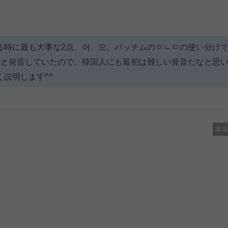
る時に最も大事な2点、어、오、パッチムのㅇㄴㅁの使い分け
마と発音していたので、韓国人にも最初は難しい発音だなと思
説明します^^
非