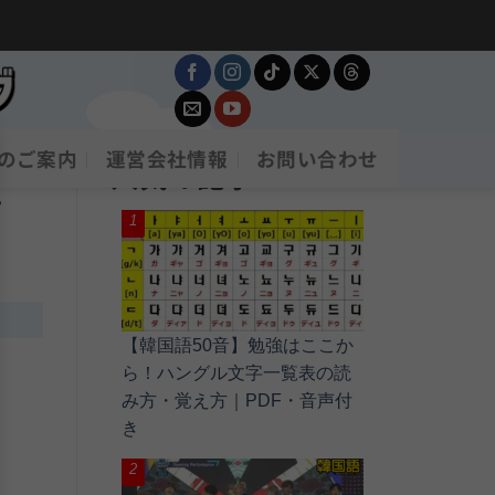
のご案内
運営会社情報
お問い合わせ
人気の記事
音
【韓国語50音】勉強はここか
ら！ハングル文字一覧表の読
み方・覚え方｜PDF・音声付
き