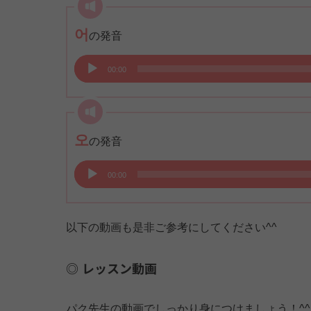
レ
ー
어
の発音
ヤ
ー
音
00:00
声
プ
レ
ー
오
の発音
ヤ
ー
音
00:00
声
プ
レ
以下の動画も是非ご参考にしてください^^
ー
ヤ
レッスン動画
ー
パク先生の動画でしっかり身につけましょう！^^