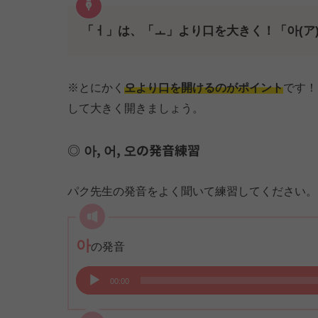
「ㅓ」は、「ㅗ」より口を大きく！「아(ア)
※とにかく
오より口を開けるのがポイント
です！
して大きく開きましょう。
아, 어, 오の発音練習
パク先生の発音をよく聞いて練習してください。
아
の発音
音
00:00
声
プ