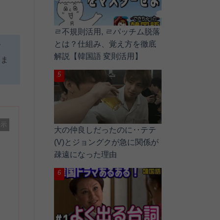
ㄹ不規則活用, ㄹパッチム脱落
とは？仕組み、覚え方を徹底
で
解説【韓国語 変則活用】
いま
表示
大の仲良しだったのに‥テテ
(V)とジョングクが急に関係が
疎遠になった理由