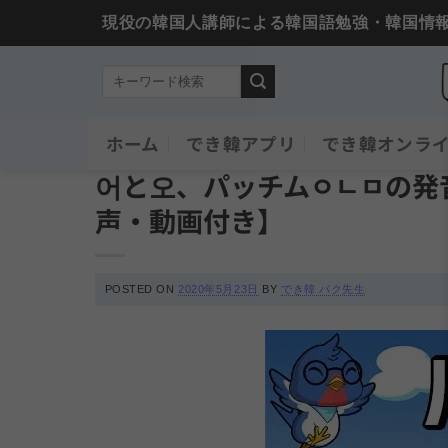
現役の韓国人講師による韓国語勉強・韓国情
Skip
ホーム
でき韓アプリ
でき韓オンラ
発音クリニック
to
어と오、パッチムㅇㄴㅁの発
content
声・動画付き】
POSTED ON
2020年5月23日
BY
でき韓 パク先生