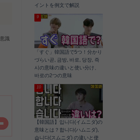
イントを例文で解説
意識
「すぐ」韓国語で5つ！分かり
づらい곧, 금방, 바로, 당장, 즉
시の意味の違いと使い分け、
바로の2つの意味
【韓国語】입니다(イムニダ)の
意味とは？합니다(ハムニダ),
습니다(スムニダ) の違いと使