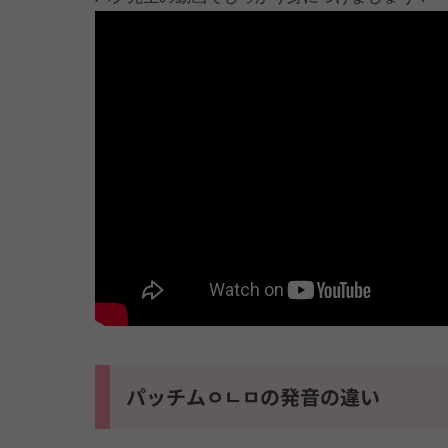
パッチムㅇㄴㅁの発音の違い