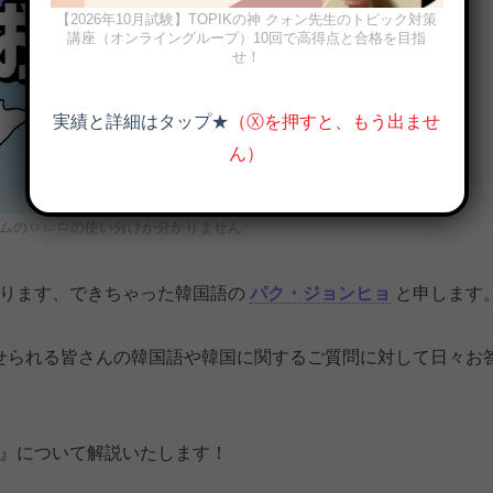
【2026年10月試験】TOPIKの神 クォン先生のトピック対策
講座（オンライングループ）10回で高得点と合格を目指
せ！
実績と詳細はタップ★
（Ⓧを押すと、もう出ませ
ん）
チムのㅇㄴㅁの使い分けが分かりません
おります、できちゃった韓国語の
パク・ジョンヒョ
と申します
せられる皆さんの韓国語や韓国に関するご質問に対して日々お
』について解説いたします！