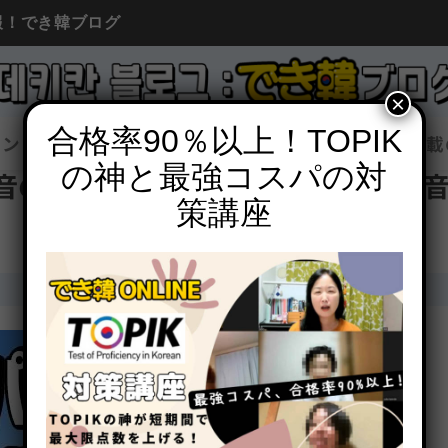
報！でき韓ブログ
×
合格率90％以上！TOPIK
イン
韓国語勉強
韓国情報
コラム
広告掲載
の神と最強コスパの対
音の違い・聞き分け方のポイント【
策講座