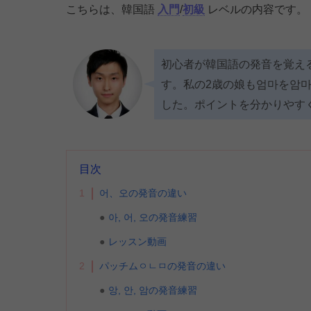
こちらは、韓国語
入門
/
初級
レベルの内容です。
初心者が韓国語の発音を覚え
す。私の2歳の娘も엄마を암
した。ポイントを分かりやすく
目次
1
어、오の発音の違い
아, 어, 오の発音練習
レッスン動画
2
パッチムㅇㄴㅁの発音の違い
앙, 안, 암の発音練習