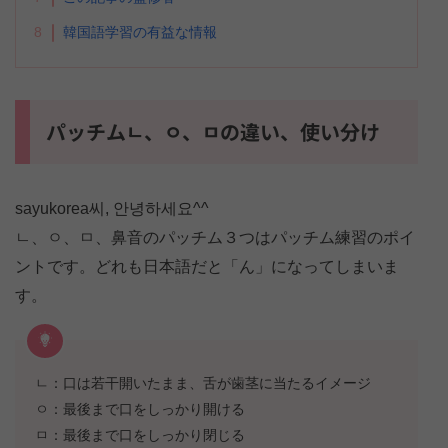
8
韓国語学習の有益な情報
パッチムㄴ、ㅇ、ㅁの違い、使い分け
sayukorea씨, 안녕하세요^^
ㄴ、ㅇ、ㅁ、鼻音のパッチム３つはパッチム練習のポイ
ントです。どれも日本語だと「ん」になってしまいま
す。
ㄴ：口は若干開いたまま、舌が歯茎に当たるイメージ
ㅇ：最後まで口をしっかり開ける
ㅁ：最後まで口をしっかり閉じる