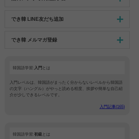
でき韓 LINE友だち追加
でき韓 メルマガ登録
韓国語学習:
入門
とは
入門レベルは、韓国語がまったく分からないレベルから韓国語
の文字（ハングル）がやっと読める程度、挨拶や簡単な自己紹
介が少しできるレベルです。
入門記事(165)
韓国語学習:
初級
とは