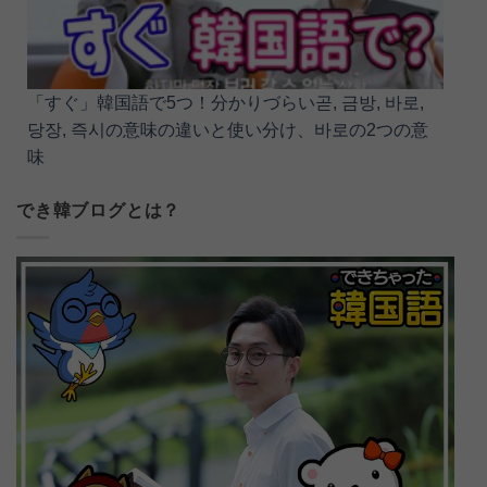
「すぐ」韓国語で5つ！分かりづらい곧, 금방, 바로,
당장, 즉시の意味の違いと使い分け、바로の2つの意
味
でき韓ブログとは？