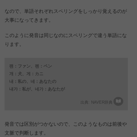
なので、単語それぞれスペリングをしっかり覚えるのが
大事になってきます。
このように発音は同じなのにスペリングで違う単語にな
ります。
팬：ファン、펜：ペン
개：犬、게：カニ
내：私の、네：あなたの
내가：私が、네가：あなたが
NAVER辞典
発音では区別がつかないので、このようなものは前後や
文脈で判断します。