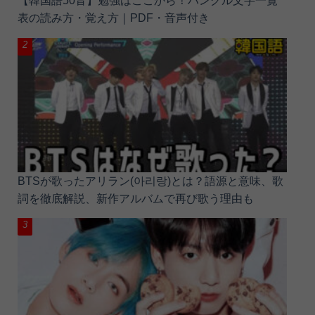
【韓国語50音】勉強はここから！ハングル文字一覧
表の読み方・覚え方｜PDF・音声付き
BTSが歌ったアリラン(아리랑)とは？語源と意味、歌
詞を徹底解説、新作アルバムで再び歌う理由も