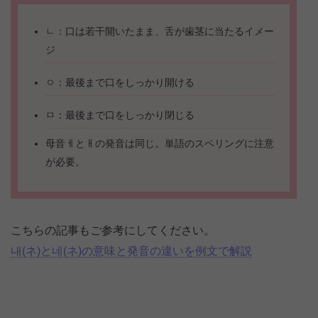
ㄴ：口は若干開いたまま、舌が歯茎に当たるイメー
ジ
ㅇ：最後まで口をしっかり開ける
ㅁ：最後まで口をしっかり閉じる
母音ㅔとㅐの発音は同じ。単語のスペリングに注意
が必要。
こちらの記事もご参考にしてください。
내(ネ)と네(ネ)の意味と発音の違いを例文で解説