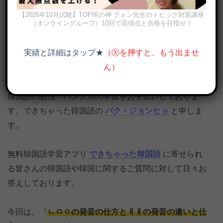
【2026年10月試験】TOPIKの神 クォン先生のトピック対策講座
（オンライングループ）10回で高得点と合格を目指せ！
実績と詳細はタップ★
（Ⓧを押すと、もう出ませ
ん）
パッチムㄴ ㅁ ㅇとㅔ ㅐの発音の違いと仕方を教えてください
韓国語の勉強・ハングルの学習をお手伝いしておりま
す、できちゃった韓国語の
パク・ジョンヒョ
と申しま
す。
無料韓国語学習アプリ
できちゃった韓国語
に寄せられ
る皆さんの韓国語や韓国に関するご質問に対して日々お
答えしております。
今回は、『
ㄴㅁㅇの発音の仕方とㅔㅐの発音の違いと仕