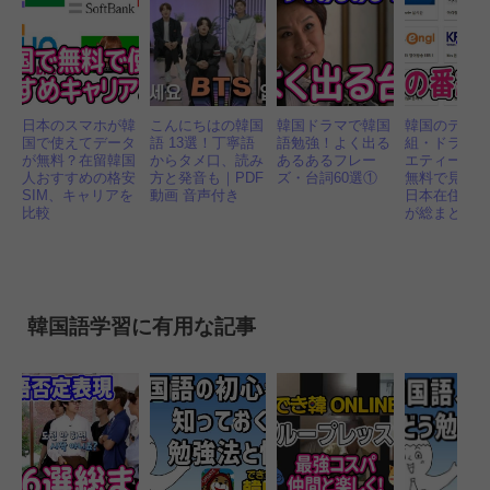
日本のスマホが韓
こんにちはの韓国
韓国ドラマで韓国
韓国のテレ
国で使えてデータ
語 13選！丁寧語
語勉強！よく出る
組・ドラマ
が無料？在留韓国
からタメ口、読み
あるあるフレー
エティー 日
人おすすめの格安
方と発音も｜PDF
ズ・台詞60選①
無料で見る
SIM、キャリアを
動画 音声付き
日本在住の
比較
が総まとめ
韓国語学習に有用な記事