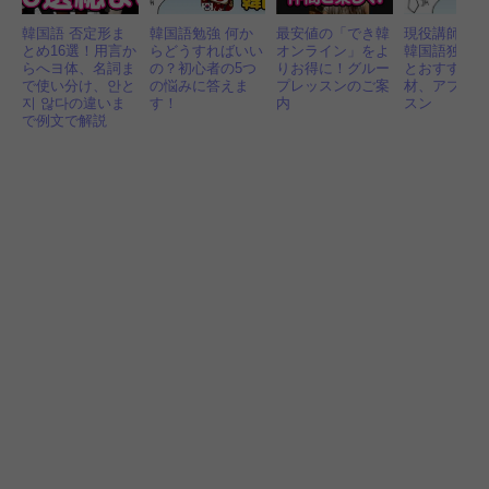
韓国語 否定形ま
韓国語勉強 何か
最安値の「でき韓
現役講師が
とめ16選！用言か
らどうすればいい
オンライン」をよ
韓国語独学
らへヨ体、名詞ま
の？初心者の5つ
りお得に！グルー
とおすすめ
で使い分け、안と
の悩みに答えま
プレッスンのご案
材、アプリ
지 않다の違いま
す！
内
スン
で例文で解説