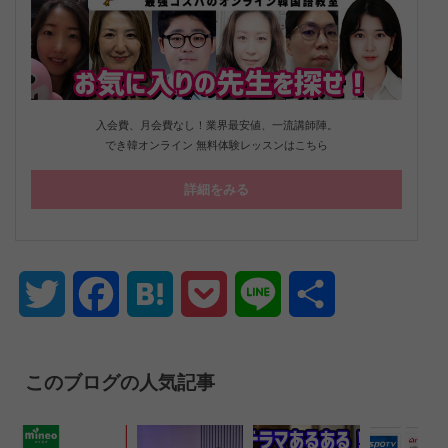
入会費、月会費なし！業界最安値、一流講師陣。
でき韓オンライン 無料体験レッスンはこちら
詳細をみる
Twitter
Facebook
Hatena
Pocket
Line
共
有
このブログの人気記事