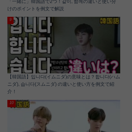
「一緒に」韓国語で2つ！같이, 함께の違いと使い分
けのポイントを例文で解説
【韓国語】입니다(イムニダ)の意味とは？합니다(ハム
ニダ), 습니다(スムニダ) の違いと使い方を例文で紹
介！