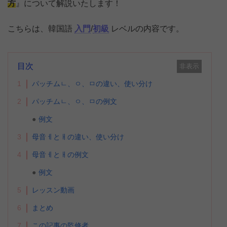
方
』について解説いたします！
こちらは、韓国語
入門
/
初級
レベルの内容です。
目次
非表示
1
パッチムㄴ、ㅇ、ㅁの違い、使い分け
2
パッチムㄴ、ㅇ、ㅁの例文
例文
3
母音ㅔとㅐの違い、使い分け
4
母音ㅔとㅐの例文
例文
5
レッスン動画
6
まとめ
7
この記事の監修者