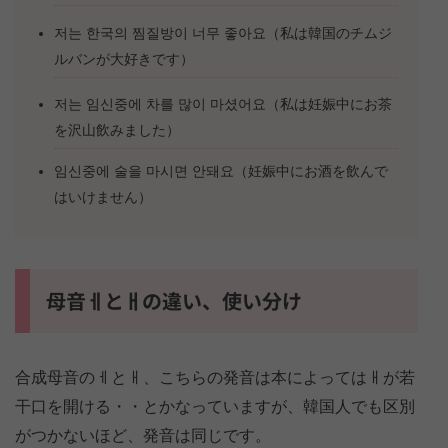
저는 한국의 찜질방이 너무 좋아요（私は韓国のチムジ
ルバンが大好きです）
저는 임신중에 차를 많이 마셨어요（私は妊娠中にお茶
を沢山飲みました）
임신중에 술을 마시면 안돼요（妊娠中にお酒を飲んで
はいけません）
母音ㅔとㅐの違い、使い分け
合成母音のㅔとㅐ、こちらの発音は本によってはㅐが若
干口を開ける・・とかなっていますが、韓国人でも区別
がつかないほど、発音は同じです。