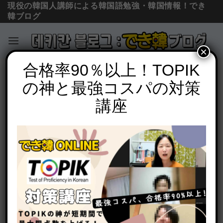
現役の韓国人講師による韓国語勉強・韓国情報！でき
韓ブログ
×
Skip
合格率90％以上！TOPIK
発音クリニック
to
の神と最強コスパの対策
パッチムㄴ ㅁ ㅇとㅔ ㅐの発音の違いと
content
仕方を教えてください【韓国語 発音】
講座
POSTED ON
2020年9月2日
BY
でき韓 パク先生