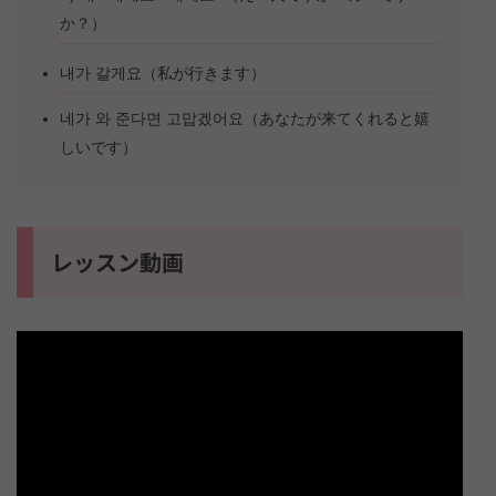
か？）
내가 갈게요（私が行きます）
네가 와 준다면 고맙겠어요（あなたが来てくれると嬉
しいです）
レッスン動画