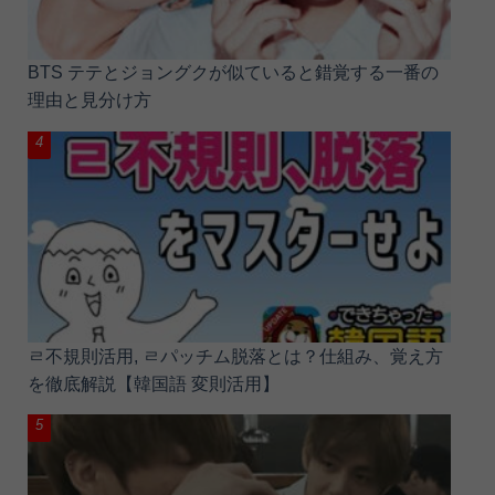
BTS テテとジョングクが似ていると錯覚する一番の
理由と見分け方
ㄹ不規則活用, ㄹパッチム脱落とは？仕組み、覚え方
を徹底解説【韓国語 変則活用】