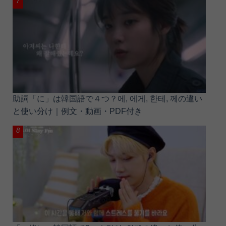
助詞「に」は韓国語で４つ？에, 에게, 한테, 께の違い
と使い分け｜例文・動画・PDF付き