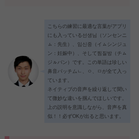
こちらの練習に最適な言葉がアプリ
にも入っている선생님（ソンセンニ
ㇺ：先生）、임신중（イㇺシンジュ
ン：妊娠中）、そして찜질방（チㇺ
ジㇽバン）です。この単語は珍しい
鼻音パッチムㄴ、ㅇ、ㅁが全て入っ
ています。
ネイティブの音声を繰り返して聞い
て微妙な違いを掴んでほしいです。
上の説明を意識しながら、音声を真
似！！必ずOKが出ると思います。