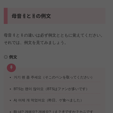
母音ㅔとㅐの例文
母音ㅔとㅐの違いは必ず例文とともに覚えてください。
それでは、例文を見てみましょう。
例文
거기 펜 좀 주세요（そこのペンを取ってください）
BTS는 팬이 많아요（BTSはファンが多いです）
A) 어제 개 먹었어요（昨日、ゲ食べました）
B) 네? 개예요? 게예요?（え？犬ですか？カニです