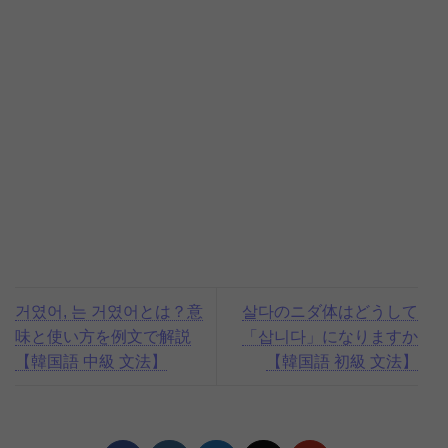
거였어, 는 거였어とは？意
살다のニダ体はどうして
味と使い方を例文で解説
「삽니다」になりますか
【韓国語 中級 文法】
【韓国語 初級 文法】