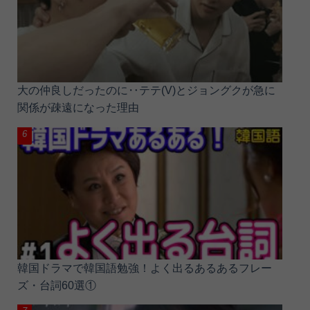
大の仲良しだったのに‥テテ(V)とジョングクが急に
関係が疎遠になった理由
韓国ドラマで韓国語勉強！よく出るあるあるフレー
ズ・台詞60選①