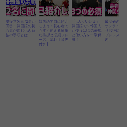
現役学習者72名が
韓国語で自己紹介
「はい, いいえ」
最安値の「
回答！韓国語の初
しよう！初心者で
韓国語で？韓国人
オンライン
心者が進むべき勉
もすぐ使える簡単
が使う13つの表現
りお得に！
強の手順とは
な挨拶と必須フレ
と使い方を一挙解
プレッスン
ーズ、流れ【音声
説！
内
付き】