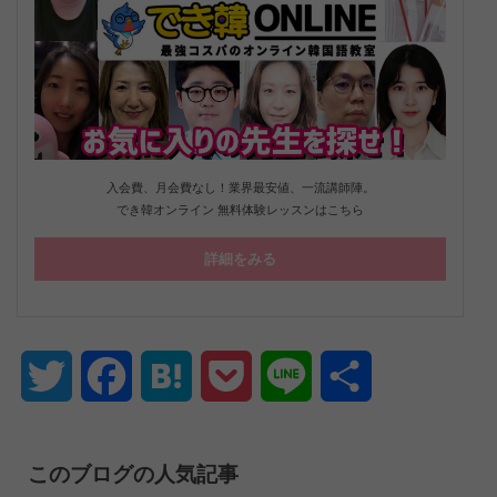
入会費、月会費なし！業界最安値、一流講師陣。
でき韓オンライン 無料体験レッスンはこちら
詳細をみる
Twitter
Facebook
Hatena
Pocket
Line
共
有
このブログの人気記事