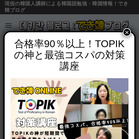
現役の韓国人講師による韓国語勉強・韓国情報！でき
韓ブログ
×
Skip
合格率90％以上！TOPIK
韓国旅行
to
の神と最強コスパの対策
【韓国旅行 おすすめスポット】チェジュ
content
島（済州島）：제주도 －PART２
講座
POSTED ON
2007年7月28日
BY
でき韓 パク先生