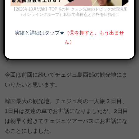
【2026年10月試験】TOPIKの神 クォン先生のトピック対策講座
（オンライングループ）10回で高得点と合格を目指せ！
前回のチェジュ島の旅行記はいかがでしたか？
実績と詳細はタップ★
（Ⓧを押すと、もう出ませ
少しでも「チェジュって魅力のある島だな～一度
ん）
行ってみたいな」と思った方がいたら嬉しいで
す！
今回は前回に続いてチェジュ島西部の観光地にま
いりたいと思います。
韓国最大の観光地、チェジュ島の一人旅２日目、
1日目は友達の車でお世話になりましたが、2日目
は朝早く起きてチェジュツアーバスにお世話にな
ることにしました。