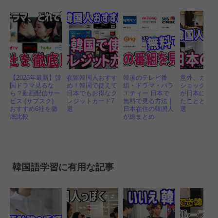
【2026年最新】韓
在留韓国人おすす
韓国のテレビ番
意外、カル
国ドラマ見るな
め！韓国で使えて
組・ドラマ・バラ
ショック！
ら？動画配信サー
日本でもお得なク
エティー 日本で
が日本に来
ビス (サブスク)
レジットカード7
無料で見る方法｜
たことと文化 
おすすめ6社を徹
選
日本在住の韓国人
選
底比較
が総まとめ
韓国語学習に有用な記事