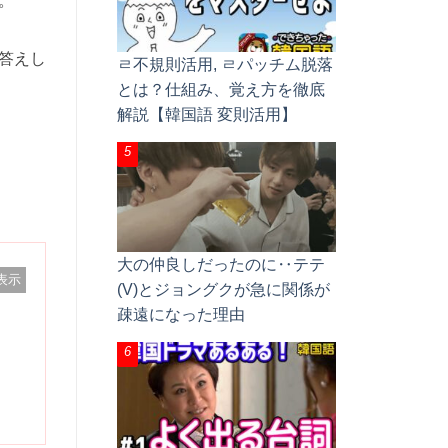
。
答えし
ㄹ不規則活用, ㄹパッチム脱落
とは？仕組み、覚え方を徹底
解説【韓国語 変則活用】
大の仲良しだったのに‥テテ
表示
(V)とジョングクが急に関係が
疎遠になった理由