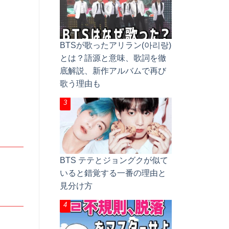
BTSが歌ったアリラン(아리랑)
とは？語源と意味、歌詞を徹
底解説、新作アルバムで再び
歌う理由も
BTS テテとジョングクが似て
いると錯覚する一番の理由と
見分け方