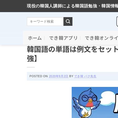
現役の韓国人講師による韓国語勉強・韓国情
Skip
ホーム
でき韓アプリ
でき韓オンラ
おすすめの勉強法
to
韓国語の単語は例文をセット
content
強】
POSTED ON
2020年9月2日
BY
でき韓 パク先生