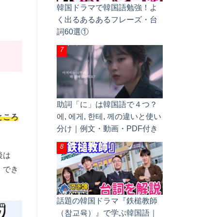
韓国ドラマで韓国語勉強！よ
く出るあるあるフレーズ・台
詞60選①
助詞「に」は韓国語で４つ？
에, 에게, 한테, 께の違いと使い
ところ
分け｜例文・動画・PDF付き
後は
、でき
話題の韓国ドラマ『鉄槌教師
（참교육）』で学ぶ韓国語｜