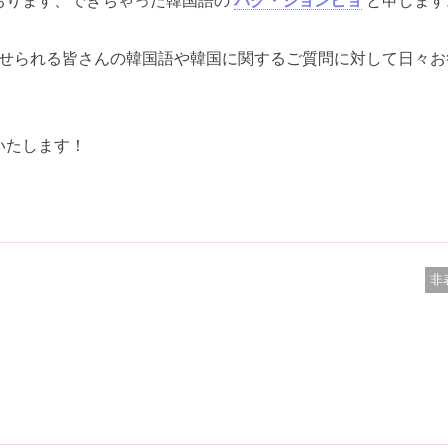
おります、できちゃった韓国語の
パク・ジョンヒョ
と申します
せられる皆さんの韓国語や韓国に関するご質問に対して日々お
いたします！
。
非