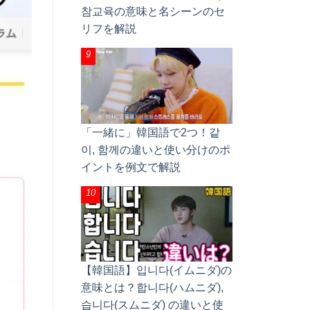
참교육の意味と名シーンのセ
リフを解説
「一緒に」韓国語で2つ！같
이, 함께の違いと使い分けのポ
イントを例文で解説
【韓国語】입니다(イムニダ)の
意味とは？합니다(ハムニダ),
습니다(スムニダ) の違いと使