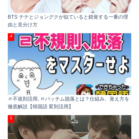
BTS テテとジョングクが似ていると錯覚する一番の
理由と見分け方
ㄹ不規則活用, ㄹパッチム脱落とは？仕組み、覚え方
を徹底解説【韓国語 変則活用】