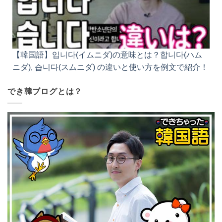
【韓国語】입니다(イムニダ)の意味とは？합니다(ハム
ニダ), 습니다(スムニダ) の違いと使い方を例文で紹
介！
でき韓ブログとは？