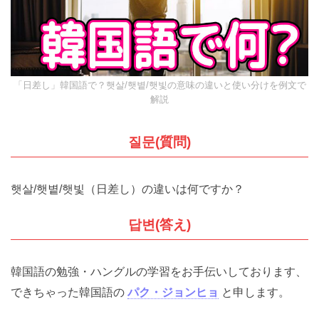
【2026年10月試験】TOPIKの神 クォン先生のトピック対策講座
（オンライングループ）10回で高得点と合格を目指せ！
実績と詳細はタップ★
（Ⓧを押すと、もう出ませ
「日差し」韓国語で？햇살/햇볕/햇빛の意味の違いと使い分けを例
文で解説
ん）
질문(質問)
햇살/햇볕/햇빛（日差し）の違いは何ですか？
답변(答え)
韓国語の勉強・ハングルの学習をお手伝いしておりま
す、できちゃった韓国語の
パク・ジョンヒョ
と申しま
す。