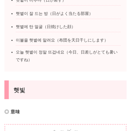
햇볕이 비추다（日が差す）
햇볕이 잘 드는 방（日がよく当たる部屋）
햇볕에 탄 얼굴（日焼けした顔）
이불을 햇볕에 말려요（布団を天日干しにします）
오늘 햇볕이 정말 뜨겁네요（今日、日差しがとても暑
いですね）
햇빛
意味