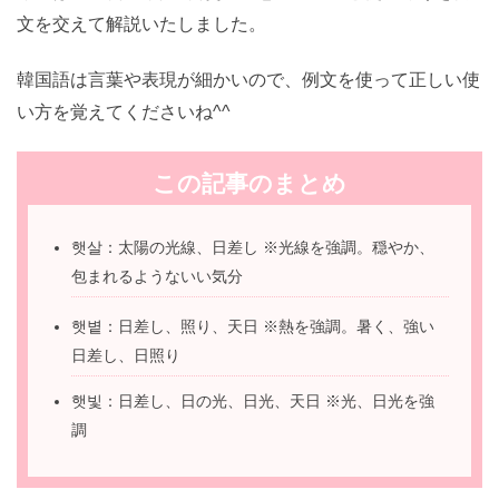
いかがでしょうか^^
今回は、「햇살/햇볕/햇빛」の意味の違いと使い分けを
例文を交えて解説いたしました。
韓国語は言葉や表現が細かいので、例文を使って正しい
使い方を覚えてくださいね^^
この記事のまとめ
햇살：太陽の光線、日差し ※光線を強調。穏や
か、包まれるようないい気分
햇볕：日差し、照り、天日 ※熱を強調。暑く、強
い日差し、日照り
햇빛：日差し、日の光、日光、天日 ※光、日光を
強調