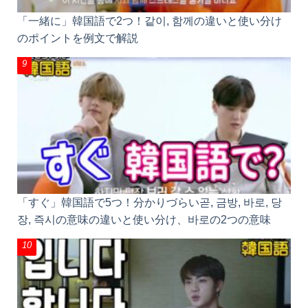
けのポイントを例文で解説
「すぐ」韓国語で5つ！分かりづらい곧, 금방, 바로,
당장, 즉시の意味の違いと使い分け、바로の2つの意
味