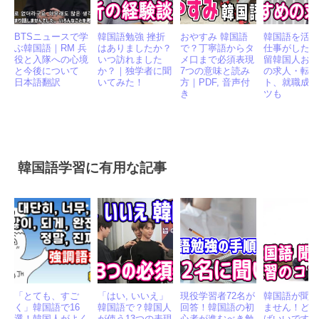
BTSニュースで学
韓国語勉強 挫折
おやすみ 韓国語
韓国語を活
ぶ韓国語｜RM 兵
はありましたか？
で？丁寧語からタ
仕事がした
役と入隊への心境
いつ訪れました
メ口まで必須表現
留韓国人お
と今後について
か？｜独学者に聞
7つの意味と読み
の求人・転
日本語翻訳
いてみた！
方｜PDF, 音声付
ト、就職成
き
ツも
韓国語学習に有用な記事
「とても、すご
「はい, いいえ」
現役学習者72名が
韓国語が聞