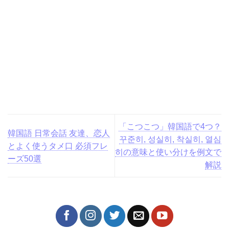
「こつこつ」韓国語で4つ？
韓国語 日常会話 友達、恋人
꾸준히, 성실히, 착실히, 열심
とよく使うタメ口 必須フレ
히の意味と使い分けを例文
ーズ50選
で解説