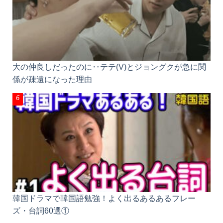
大の仲良しだったのに‥テテ(V)とジョングクが急に
関係が疎遠になった理由
韓国ドラマで韓国語勉強！よく出るあるあるフレー
ズ・台詞60選①