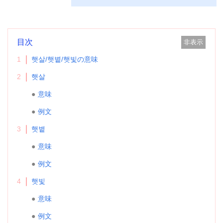
使い分け分かりやすく説明します^^
目次
非表示
1
햇살/햇볕/햇빛の意味
2
햇살
意味
例文
3
햇볕
意味
例文
4
햇빛
意味