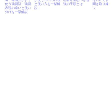
く」韓国語で16
韓国語で？韓国人
回答！韓国語の初
ません！ど
選！韓国人がよく
が使う13つの表現
心者が進むべき勉
ばいいです
使う強調語・強調
と使い方を一挙解
強の手順とは
聞き取り練
表現の違いと使い
説！
ツ
分けを一挙解説