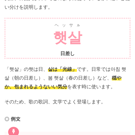
実際、韓国人が日常でどのように使っているか、違いと
使い分けを説明します。
ヘッサㇽ
햇살
日差し
「햇살」の햇は日、
살は「光線」
です。日常では아침
햇살（朝の日差し）、봄 햇살（春の日差し）など、
穏
やか、包まれるようないい気分
を表す時に使います。
そのため、歌の歌詞、文学でよく登場します。
例文