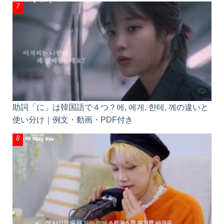
助詞「に」は韓国語で４つ？에, 에게, 한테, 께の違い
と使い分け｜例文・動画・PDF付き
「一緒に」韓国語で2つ！같이, 함께の違いと使い分