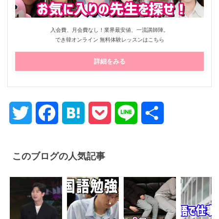
入会費、月会費なし！業界最安値、一流講師陣。
でき韓オンライン 無料体験レッスンはこちら
詳細をみる
Twitter
Facebook
Hatena
Pocket
Line
共
有
このブログの人気記事