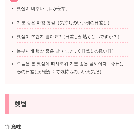
햇살이 비추다（日が差す）
기분 좋은 아침 햇살（気持ちのいい朝の日差し）
햇살이 뜨겁지 않아요?（日差しが熱くないですか？）
눈부시게 햇살 좋은 날（まぶしく日差しの良い日）
오늘은 봄 햇살이 따사로워 기분 좋은 날씨이다（今日
は春の日差しが暖かくて気持ちのいい天気だ）
햇볕
意味