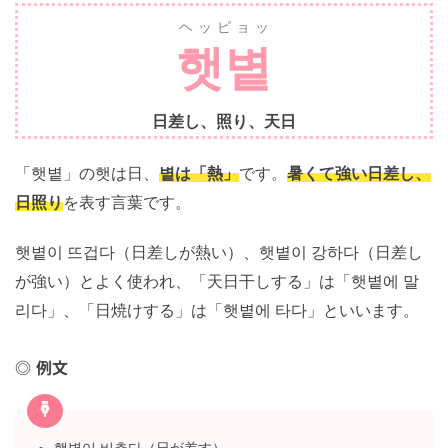
ヘッピョッ
햇볕
日差し、照り、天日
「햇볕」の햇は日、
볕は「熱」
です。
暑くて強い日差
し、日照り
を表す言葉です。
햇볕이 뜨겁다（日差しが熱い）、햇볕이 강하다（日差
しが強い）とよく使われ、「天日干しする」は「햇볕에
말리다」、「日焼けする」は「햇볕에 타다」といいま
す。
例文