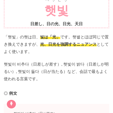
ヘッピッ
햇빛
日差し、日の光、日光、天日
「햇빛」の햇は日、
빛は「光」
です。햇볕とほぼ同じで
置き換えできますが、
光、日光を強調するニュアンス
と
してよく使います。
햇빛이 비추다（日差しが差す）, 햇빛이 밝다（日差しが
明るい）, 햇빛이 들다（日が当たる）など、会話で最も
よく使われる言葉です。
例文