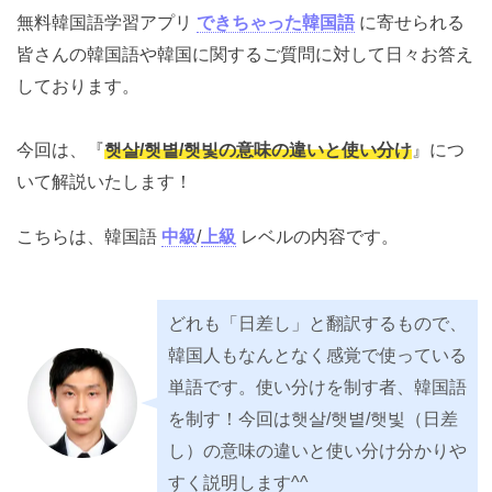
無料韓国語学習アプリ
できちゃった韓国語
に寄せられ
る皆さんの韓国語や韓国に関するご質問に対して日々お
答えしております。
今回は、『
햇살/햇볕/햇빛の意味の違いと使い分け
』に
ついて解説いたします！
こちらは、韓国語
中級
/
上級
レベルの内容です。
どれも「日差し」と翻訳するもの
で、韓国人もなんとなく感覚で使っ
ている単語です。使い分けを制す
者、韓国語を制す！今回は햇살/햇
볕/햇빛（日差し）の意味の違いと