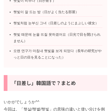
햇빛이 비추다（日が差す）
햇빛이 잘 드는 방（日がよく当たる部屋）
햇빛처럼 눈부신 그녀（日差しのようにまぶしい彼女）
햇빛 때문에 눈을 뜨질 못하겠어요（日光で目を開けら
れません）
오랜 연구가 마침내 햇빛을 보게 되었다（長年の研究が
やっと日の目を見ることになった）
「日差し」韓国語で？まとめ