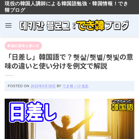
現役の韓国人講師による韓国語勉強・韓国情報！でき
韓ブログ
Skip
単語の意味と使い方
to
「日差し」韓国語で？햇살/햇볕/햇빛の
content
意味の違いと使い分けを例文で解説
POSTED ON
2022年9月18日
BY
でき韓 パク先生