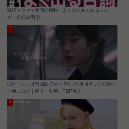
韓国ドラマで韓国語勉強！よく出るあるあるフレー
ズ・台詞60選①
助詞「に」は韓国語で４つ？에, 에게, 한테, 께の違い
と使い分け｜例文・動画・PDF付き