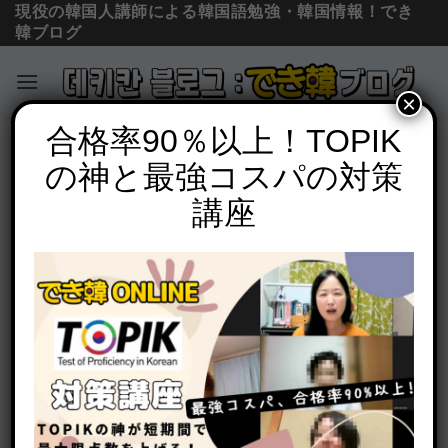
現役の韓国人講師による韓国語勉強・韓国情報！でき
韓ブログ
×
Skip
合格率90％以上！TOPIK
お知らせ
to
の神と最強コスパの対策
【でき韓オンライン日韓交流会 25年1
content
月】家で韓国語を話して韓国人友達を作
講座
ろう！
POSTED ON
2025年1月17日
BY
でき韓 パク先生