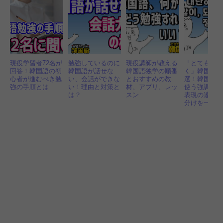
現役学習者72名が
勉強しているのに
現役講師が教える
「とても、
回答！韓国語の初
韓国語が話せな
韓国語独学の順番
く」韓国語で
心者が進むべき勉
い、会話ができな
とおすすめの教
選！韓国人
強の手順とは
い！理由と対策と
材、アプリ、レッ
使う強調語
は？
スン
表現の違い
分けを一挙