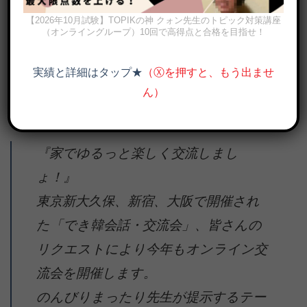
【2026年10月試験】TOPIKの神 クォン先生のトピック対策講座
（オンライングループ）10回で高得点と合格を目指せ！
実績と詳細はタップ★
（Ⓧを押すと、もう出ませ
ん）
【でき韓オンライン日韓交流会 25年1月】家で韓国語を話して韓国
人友達を作ろう！
『家でゆるっと楽しく交流しまし
ょ！』
東京新大久保、新宿、大阪で開催され
た「でき韓会話・交流会」、皆さんの
リクエストにより今年もオンライン交
流会を開催します。
のんびりまったり先生が提示するテー