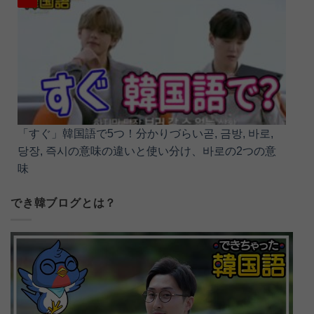
「すぐ」韓国語で5つ！分かりづらい곧, 금방, 바로,
당장, 즉시の意味の違いと使い分け、바로の2つの意
味
でき韓ブログとは？