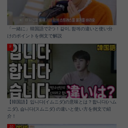
「一緒に」韓国語で2つ！같이, 함께の違いと使い分
けのポイントを例文で解説
【韓国語】입니다(イムニダ)の意味とは？합니다(ハム
ニダ), 습니다(スムニダ) の違いと使い方を例文で紹
介！