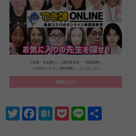
入会費、月会費なし！業界最安値、一流講師陣。
でき韓オンライン 無料体験レッスンはこちら
詳細をみる
Twitter
Facebook
Hatena
Pocket
Line
共
有