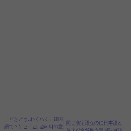
「どきどき, わくわく」韓国
同じ漢字語なのに日本語と
語で？두근두근, 설레다の意
意味が全然違う韓国語単語