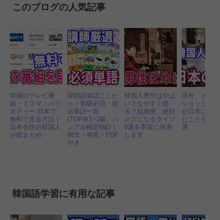
このブログの人気記事
韓国のテレビ番
韓国語単語ここか
韓国人男性はやば
意外、カル
組・ドラマ・バラ
ら！初級必須・頻
い？なぜすぐ怒
ショック！
エティー 日本で
出単語一覧
る？結婚後、絶対
が日本に来
無料で見る方法｜
(TOPIK1~2級、ハ
クズになるタイプ
たことと文化 
日本在住の韓国人
ングル検定6級)｜
8選を率直に発表
選
が総まとめ
例文・発音・PDF
します
付き
韓国語学習に有用な記事