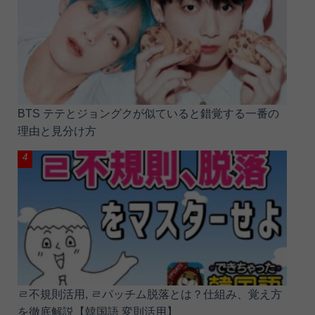
BTS テテとジョングクが似ていると錯覚する一番の
理由と見分け方
ㄹ不規則活用, ㄹパッチム脱落とは？仕組み、覚え方
を徹底解説【韓国語 変則活用】