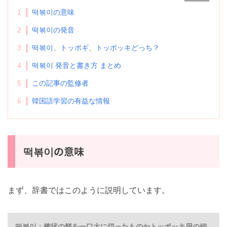
1
떡볶이の意味
2
떡볶이の発音
3
떡볶이、トッポギ、トッポッキどっち？
4
떡볶이 発音と書き方 まとめ
5
この記事の監修者
6
韓国語学習の有益な情報
떡볶이の意味
まず、辞書ではこのように説明しています。
떡볶이：棒状の餅を一口大に切ったものかトッポッキ用の