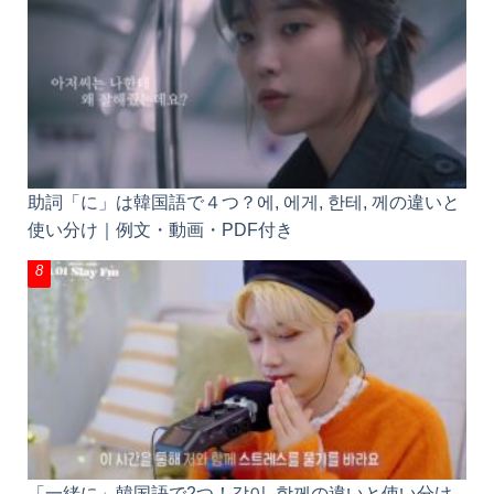
助詞「に」は韓国語で４つ？에, 에게, 한테, 께の違い
と使い分け｜例文・動画・PDF付き
「一緒に」韓国語で2つ！같이, 함께の違いと使い分
けのポイントを例文で解説