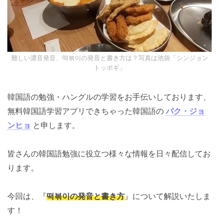
【2026年10月試験】TOPIKの神 クォン先生のトピック対策講座
（オンライングループ）10回で高得点と合格を目指せ！
実績と詳細はタップ★
（Ⓧを押すと、もう出ませ
難しい濃音発音、떡볶이の発音と書き方は？写真は池袋「シンジョ
ントッポギ」
ん）
韓国語の勉強・ハングルの学習をお手伝いしておりま
す、無料韓国語学習アプリできちゃった韓国語の
パ
ク・ジョンヒョ
と申します。
皆さんの韓国語勉強に役立つ様々な情報を日々配信して
おります。
今回は、『
떡볶이の発音と書き方
』について解説いたし
ます！