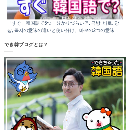
「すぐ」韓国語で5つ！分かりづらい곧, 금방, 바로,
당장, 즉시の意味の違いと使い分け、바로の2つの意
味
でき韓ブログとは？