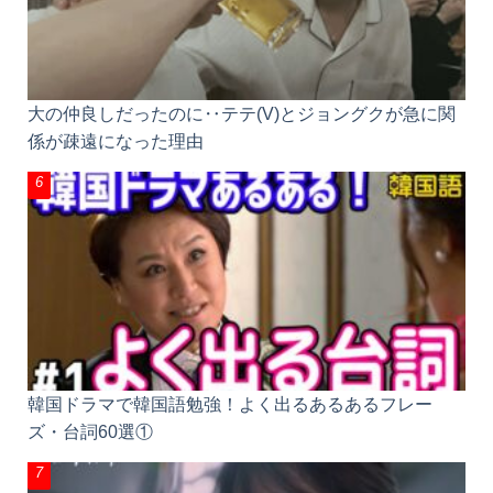
大の仲良しだったのに‥テテ(V)とジョングクが急に
関係が疎遠になった理由
韓国ドラマで韓国語勉強！よく出るあるあるフレー
ズ・台詞60選①