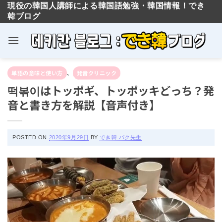
現役の韓国人講師による韓国語勉強・韓国情報！でき
韓ブログ
×
Skip
合格率90％以上！TOPIK
単語の意味と使い方
、
発音クリニック
to
の神と最強コスパの対策
떡볶이はトッポギ、トッポッキどっち？
content
発音と書き方を解説【音声付き】
講座
POSTED ON
2020年9月29日
BY
でき韓 パク先生