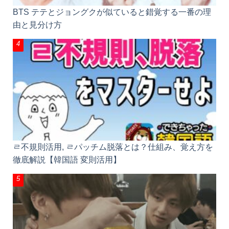
BTS テテとジョングクが似ていると錯覚する一番の
理由と見分け方
ㄹ不規則活用, ㄹパッチム脱落とは？仕組み、覚え方
を徹底解説【韓国語 変則活用】