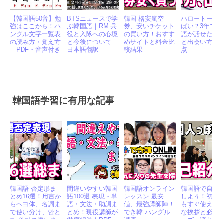
【韓国語50音】勉
BTSニュースで学
韓国 格安航空
ハロートーク
強はここから！ハ
ぶ韓国語｜RM 兵
券、安いチケット
ばい？3年で
ングル文字一覧表
役と入隊への心境
の買い方！おすす
語が話せた
の読み方・覚え方
と今後について
めサイトと料金比
と出会い方
｜PDF・音声付き
日本語翻訳
較結果
点
韓国語学習に有用な記事
韓国語 否定形ま
間違いやすい韓国
韓国語オンライン
韓国語で自
とめ16選！用言か
語100選 表現・単
レッスン 最安
しよう！初
らへヨ体、名詞ま
語・文法・助詞ま
値、最強講師陣！
もすぐ使え
で使い分け、안と
とめ！現役講師が
でき韓 ハングル
な挨拶と必