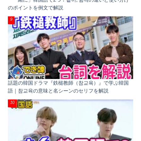
話題の韓国ドラマ『鉄槌教師（참교육）』で学ぶ韓
国語｜참교육の意味と名シーンのセリフを解説