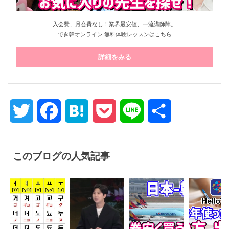
入会費、月会費なし！業界最安値、一流講師陣。
でき韓オンライン 無料体験レッスンはこちら
詳細をみる
Twitter
Facebook
Hatena
Pocket
Line
共
有
このブログの人気記事