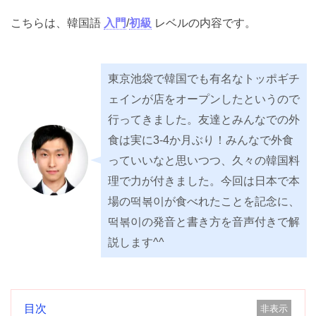
こちらは、韓国語
入門
/
初級
レベルの内容です。
東京池袋で韓国でも有名なトッポギ
チェインが店をオープンしたという
ので行ってきました。友達とみんな
での外食は実に3-4か月ぶり！みん
なで外食っていいなと思いつつ、
久々の韓国料理で力が付きました。
今回は日本で本場の떡볶이が食べれ
たことを記念に、떡볶이の発音と書
き方を音声付きで解説します^^
目次
非表示