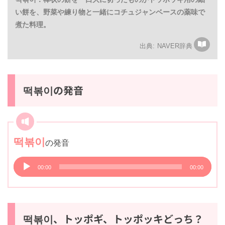
細い餅を、野菜や練り物と一緒にコチュジャンベースの薬
味で煮た料理。
NAVER辞典
떡볶이の発音
떡볶이
の発音
音
00:00
00:00
声
プ
レ
ー
떡볶이、トッポギ、トッポッキどっ
ヤ