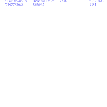
지 않다の違いま
徹底解説｜PDF・
講座
ーズ、流れ
で例文で解説
動画付き
付き】