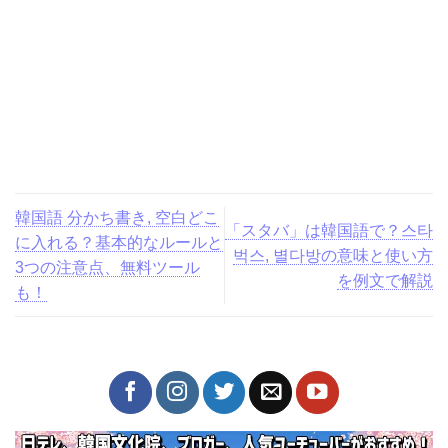
韓国語 分かち書き, 空白ど
「スタバ」は韓国語で？스
こに入れる？基本的なルー
타벅스, 별다방の意味と使い
ルと3つの注意点、無料ツー
方を例文で解説
ルも！