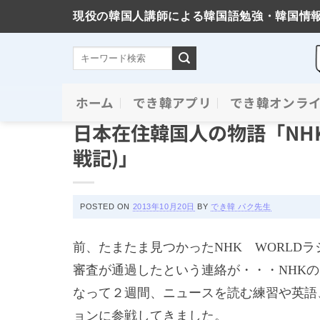
現役の韓国人講師による韓国語勉強・韓国情
Skip
ホーム
でき韓アプリ
でき韓オンラ
コラム＆ニュース
to
日本在住韓国人の物語「NHK
content
戦記)」
POSTED ON
2013年10月20日
BY
でき韓 パク先生
前、たまたま見つかった
NHK
WORLD
ラ
審査が通過したという連絡が・・・
NHK
の
なって２週間、ニュースを読む練習や英語
ョンに参戦してきました。