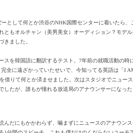
ぼーとして何とか渋谷の
NHK
国際センターに着いたら、
れともオルチャン（美男美女）オーディション？モデル
づきました。
ースを韓国語に翻訳するテスト。
7
年前の就職活動の時
、完全に遠ざかっていたせいで、今知ってる英語は「
I A
を借りて何とか済ませました。次はスタジオでニュース
でしたが、誰もが憧れる放送局のアナウンサーになった
読んだにもかかわらず、噛まずにニュースのアナウンス
る
1
分間のスピーチ、これも僕だけのくだらないユーモ