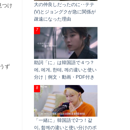
大の仲良しだったのに‥テテ
見つけ
(V)とジョングクが急に関係が
疎遠になった理由
助詞「に」は韓国語で４つ？
うず
에, 에게, 한테, 께の違いと使い
分け｜例文・動画・PDF付き
「一緒に」韓国語で2つ！같
이, 함께の違いと使い分けのポ