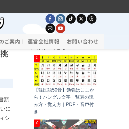
のご案内
運営会社情報
お問い合わせ
人気の記事
ー挑
【韓国語50音】勉強はここか
ら！ハングル文字一覧表の読
書類
み方・覚え方｜PDF・音声付
ぱいに
き
ィシ