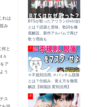
これは
BTSが歌ったアリラン(아리랑)
並み
とは？語源と意味、歌詞を徹
底解説、新作アルバムで再び
歌う理由も
に何と
M A
をア
よう
ㄹ不規則活用, ㄹパッチム脱落
とは？仕組み、覚え方を徹底
解説【韓国語 変則活用】
テス
アを混