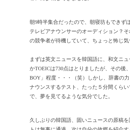
朝
9
時半集合だったので、朝寝坊もできず
テレビアナウンサーのオーディション？そ
の競争者が待機していて、ちょっと怖じ気
まずは英文ニュースを韓国語に、和文ニュ
か
TOEIC
は
730
点はとりましたが、その後
BOY
」程度・・・（笑）しかし、辞書の力
ナウンスするテスト、たった５分間くらい
で、夢を見てるような気分でした。
久しぶりの韓国語、固いニュースの原稿を
トは無事に通過、次は自分の故郷を紹介す