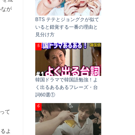
いなが
BTS テテとジョングクが似て
いると錯覚する一番の理由と
見分け方
韓国ドラマで韓国語勉強！よ
く出るあるあるフレーズ・台
詞60選①
って
きるよ