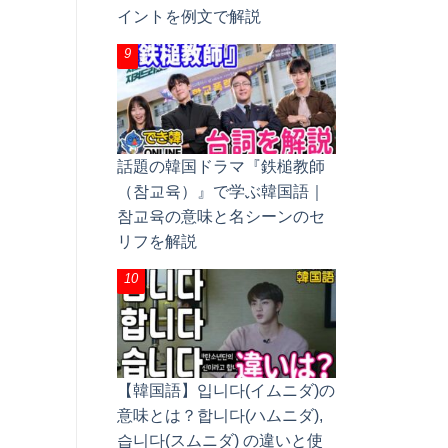
イントを例文で解説
話題の韓国ドラマ『鉄槌教師
（참교육）』で学ぶ韓国語｜
참교육の意味と名シーンのセ
リフを解説
【韓国語】입니다(イムニダ)の
意味とは？합니다(ハムニダ),
습니다(スムニダ) の違いと使