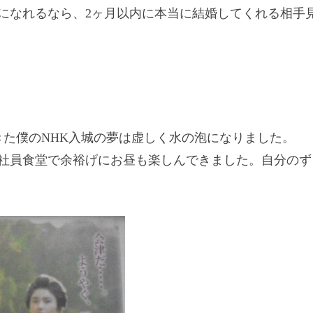
になれるなら、
2
ヶ月以内に本当に結婚してくれる相手
きた僕の
NHK
入城の夢は虚しく水の泡になりました。
社員食堂で余裕げにお昼も楽しんできました。自分のず