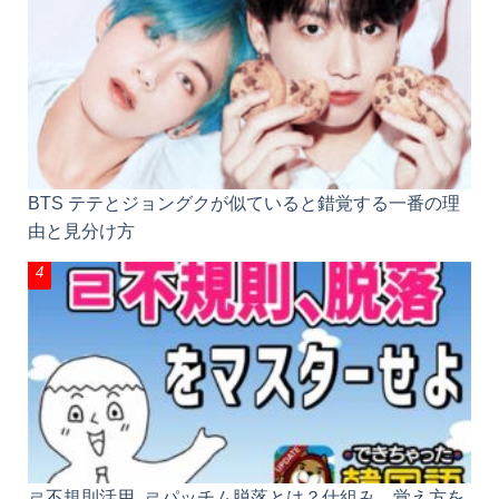
BTS テテとジョングクが似ていると錯覚する一番の理
由と見分け方
ㄹ不規則活用, ㄹパッチム脱落とは？仕組み、覚え方を