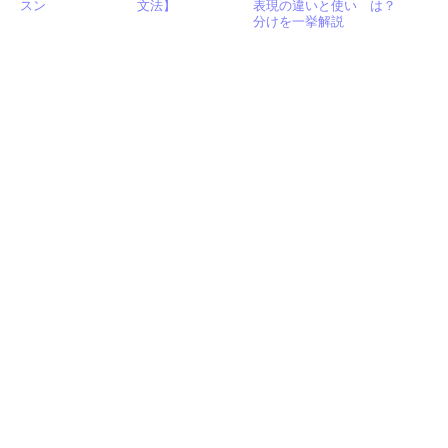
スン
文法】
表現の違いと使い
は？
分けを一挙解説