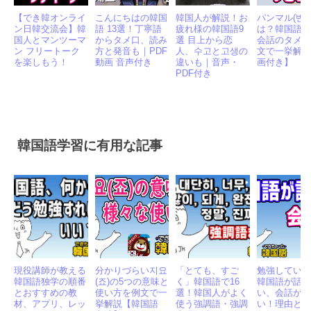
【でき韓オンライ
こんにちはの韓国
韓国人が解説！お
パンマル(반말
ン日韓交流会】韓
語 13選！丁寧語
疲れ様の韓国語9
は？韓国語 
国人とマンツーマ
からタメ口、読み
選 目上から恋
会話のタメ
ン フリートーク
方と発音も｜PDF
人、수고と고생の
文で一挙解
を楽しもう！
動画 音声付き
違いも｜音声・
画付き】
PDF付き
韓国語学習に有用な記事
現役講師が教える
分かりづらい지요
「とても、すご
勉強してい
韓国語独学の順番
(죠)の5つの意味と
く」韓国語で16
韓国語が話
とおすすめの教
使い方を例文で一
選！韓国人がよく
い、会話が
材、アプリ、レッ
挙解説【韓国語
使う強調語・強調
い！理由と