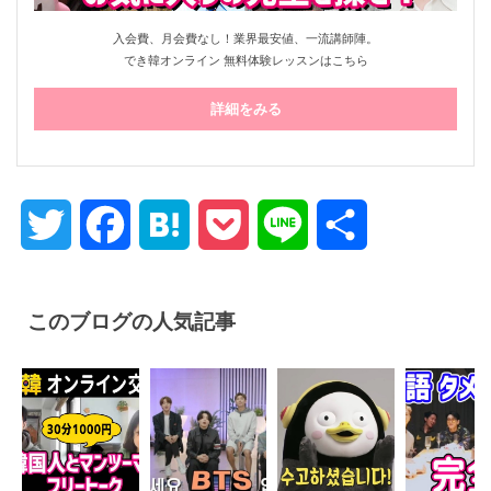
入会費、月会費なし！業界最安値、一流講師陣。
でき韓オンライン 無料体験レッスンはこちら
詳細をみる
Twitter
Facebook
Hatena
Pocket
Line
共
有
このブログの人気記事