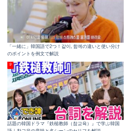
「一緒に」韓国語で2つ！같이, 함께の違いと使い分け
のポイントを例文で解説
話題の韓国ドラマ『鉄槌教師（참교육）』で学ぶ韓国
語｜참교육の意味と名シーンのセリフを解説