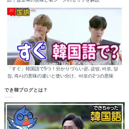
「すぐ」韓国語で5つ！分かりづらい곧, 금방, 바로, 당
장, 즉시の意味の違いと使い分け、바로の2つの意味
でき韓ブログとは？