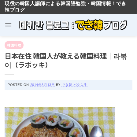
現役の韓国人講師による韓国語勉強・韓国情報！でき
韓ブログ
Skip
韓国料理
to
日本在住 韓国人が教える韓国料理｜라볶
content
이（ラポッキ）
POSTED ON
2014年3月13日
BY
でき韓 パク先生