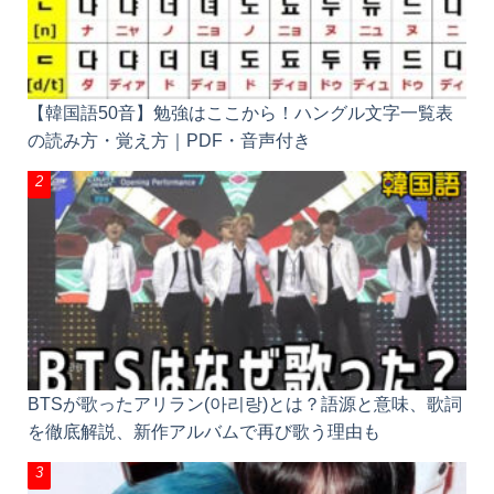
【韓国語50音】勉強はここから！ハングル文字一覧表
の読み方・覚え方｜PDF・音声付き
BTSが歌ったアリラン(아리랑)とは？語源と意味、歌詞
を徹底解説、新作アルバムで再び歌う理由も