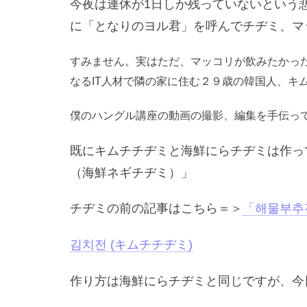
今夜は連休が1日しか残っていないという
に「となりのヨル君」を呼んでチヂミ、マ
すみません。実はただ、マッコリが飲みたかっ
なるIT人材で隣の家に住む２９歳の韓国人、キ
僕のハングル講座の動画の撮影、編集を手伝っ
既にキムチチヂミと海鮮にらチヂミは作っ
（海鮮ネギチヂミ）」
チヂミの前の記事はこちら＝＞
「해물부추
김치전 (キムチチヂミ)
作り方は海鮮にらチヂミと同じですが、今