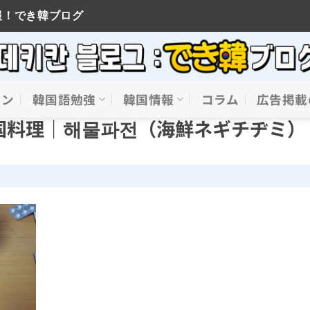
報！でき韓ブログ
イン
韓国語勉強
韓国情報
コラム
広告掲載
国料理｜해물파전（海鮮ネギチヂミ）