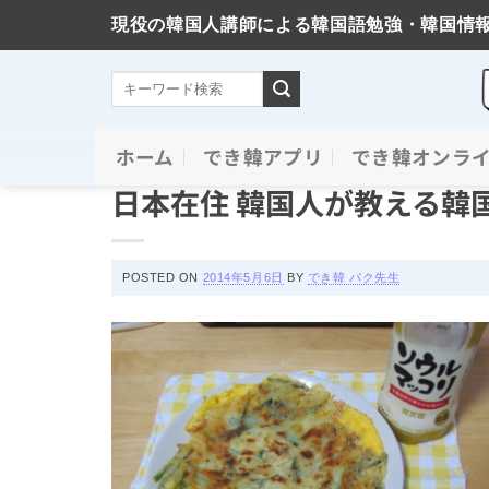
現役の韓国人講師による韓国語勉強・韓国情
Skip
ホーム
でき韓アプリ
でき韓オンラ
韓国料理
to
日本在住 韓国人が教える韓
content
POSTED ON
2014年5月6日
BY
でき韓 パク先生