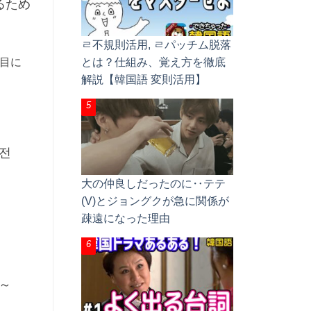
るため
ㄹ不規則活用, ㄹパッチム脱落
目に
とは？仕組み、覚え方を徹底
解説【韓国語 変則活用】
전
大の仲良しだったのに‥テテ
(V)とジョングクが急に関係が
疎遠になった理由
～