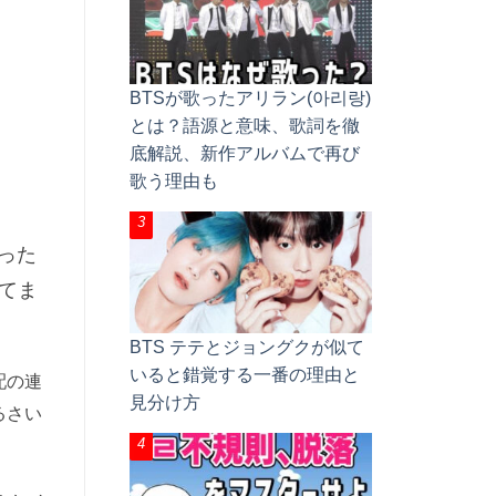
BTSが歌ったアリラン(아리랑)
とは？語源と意味、歌詞を徹
底解説、新作アルバムで再び
歌う理由も
った
てま
BTS テテとジョングクが似て
いると錯覚する一番の理由と
配の連
見分け方
るさい