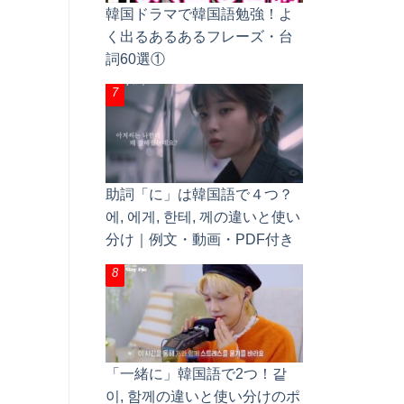
韓国ドラマで韓国語勉強！よ
く出るあるあるフレーズ・台
詞60選①
助詞「に」は韓国語で４つ？
에, 에게, 한테, 께の違いと使い
分け｜例文・動画・PDF付き
「一緒に」韓国語で2つ！같
이, 함께の違いと使い分けのポ