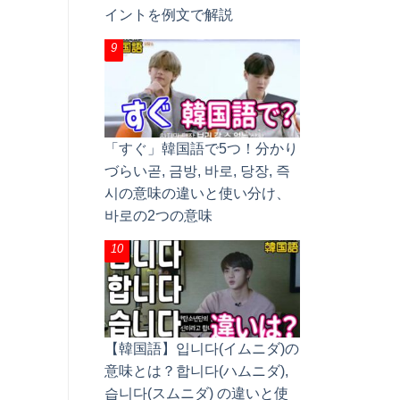
イントを例文で解説
「すぐ」韓国語で5つ！分かり
づらい곧, 금방, 바로, 당장, 즉
시の意味の違いと使い分け、
바로の2つの意味
【韓国語】입니다(イムニダ)の
意味とは？합니다(ハムニダ),
습니다(スムニダ) の違いと使