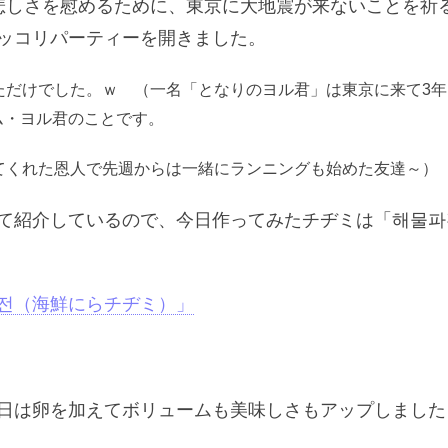
悲しさを慰めるために、東京に大地震が来ないことを祈
ッコリパーティーを開きました。
ただけでした。ｗ （一名「となりのヨル君」は東京に来て3年
ム・ヨル君のことです。
てくれた恩人で先週からは一緒にランニングも始めた友達～）
て紹介しているので、今日作ってみたチヂミは「해물파
전（海鮮にらチヂミ）」
日は卵を加えてボリュームも美味しさもアップしました