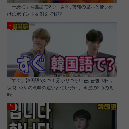
「一緒に」韓国語で2つ！같이, 함께の違いと使い分
けのポイントを例文で解説
「すぐ」韓国語で5つ！分かりづらい곧, 금방, 바로,
당장, 즉시の意味の違いと使い分け、바로の2つの意
味