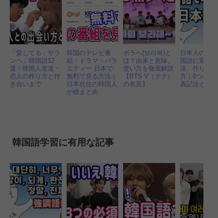
「愛してる：サラ
韓国のテレビ番
ボラへ(보라해)と
日本人の名
ンヘ」韓国語12
組・ドラマ・バラ
は？由来と意味、
国語に変換
選！韓国人友達・
エティー 日本で
使い方を徹底解説
法、作り方
恋人の作り方と付
無料で見る方法｜
【BTS V（テテ）
方｜6つの日
き合いまで
日本在住の韓国人
の名言】
表記法とル
が総まとめ
韓国語学習に有用な記事