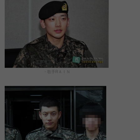
・歌手RＡＩＮ