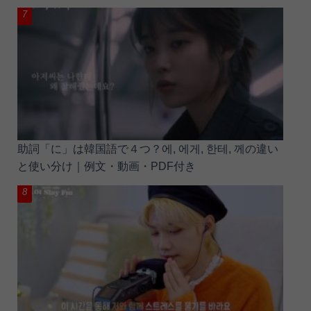
助詞「に」は韓国語で４つ？에, 에게, 한테, 께の違い
と使い分け｜例文・動画・PDF付き