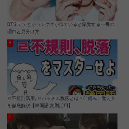
BTS テテとジョングクが似ていると錯覚する一番の
理由と見分け方
ㄹ不規則活用, ㄹパッチム脱落とは？仕組み、覚え方
を徹底解説【韓国語 変則活用】