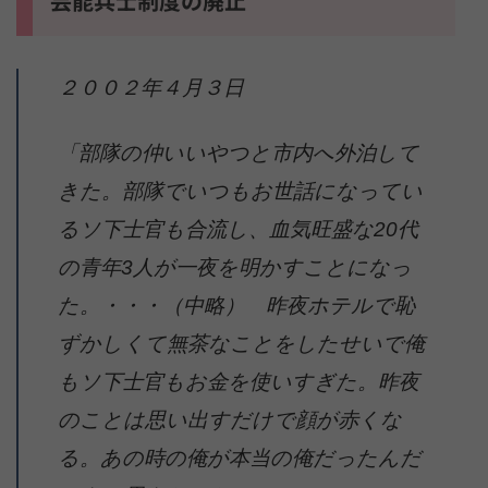
芸能兵士制度の廃止
２００２年４月３日
「部隊の仲いいやつと市内へ外泊して
きた。部隊でいつもお世話になってい
るソ下士官も合流し、血気旺盛な20代
の青年3人が一夜を明かすことになっ
た。・・・（中略） 昨夜ホテルで恥
ずかしくて無茶なことをしたせいで俺
もソ下士官もお金を使いすぎた。昨夜
のことは思い出すだけで顔が赤くな
る。あの時の俺が本当の俺だったんだ