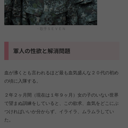
・歌手ＳＥＶＥＮ
軍人の性欲と解消問題
血が沸くとも言われるほど最も血気盛んな２０代の初め
の頃に入隊する。
２年２ヶ月間（現在は１年９ヶ月）女の子のいない世界
で望まぬ訓練をしていると、この欲求、血気をどこにぶ
つければいいか分からず、イライラ、ムラムラしてい
た。