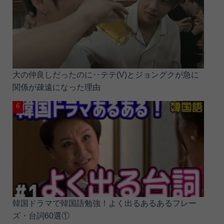
大の仲良しだったのに‥テテ(V)とジョングクが急に
関係が疎遠になった理由
韓国ドラマで韓国語勉強！よく出るあるあるフレー
ズ・台詞60選①