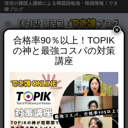
現役の韓国人講師による韓国語勉強・韓国情報！でき
韓ブログ
×
Skip
合格率90％以上！TOPIK
韓国軍隊、793日間の記録
to
の神と最強コスパの対策
BTSも行く韓国軍隊：一等兵時代⑦ 韓国
content
男性は軍隊で変態になる｜793日間の記
講座
録
POSTED ON
2016年1月25日
BY
でき韓 パク先生
この記事は2014年1年間、文芸雑誌「文芸思潮」で「現
代徴兵の青春―韓国の軍隊、その793日間の記録―」と
して連載されました。