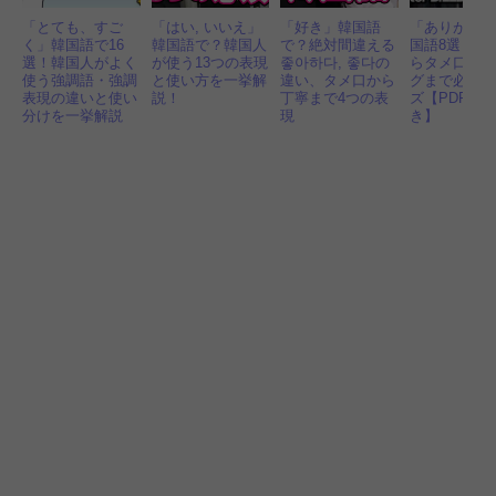
「とても、すご
「はい, いいえ」
「好き」韓国語
「ありがと
く」韓国語で16
韓国語で？韓国人
で？絶対間違える
国語8選｜丁
選！韓国人がよく
が使う13つの表現
좋아하다, 좋다の
らタメ口、
使う強調語・強調
と使い方を一挙解
違い、タメ口から
グまで必須
表現の違いと使い
説！
丁寧まで4つの表
ズ【PDF・
分けを一挙解説
現
き】