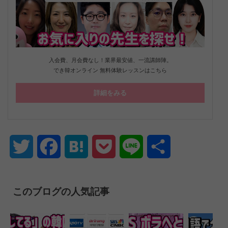
入会費、月会費なし！業界最安値、一流講師陣。
でき韓オンライン 無料体験レッスンはこちら
詳細をみる
Twitter
Facebook
Hatena
Pocket
Line
共
有
このブログの人気記事