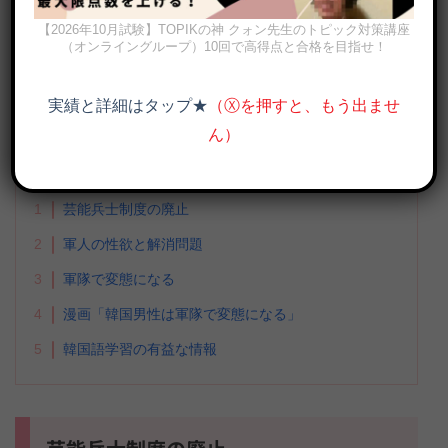
誰よりも波乱万丈だった僕のリアルな軍隊の話をさらけ
【2026年10月試験】TOPIKの神 クォン先生のトピック対策講座
（オンライングループ）10回で高得点と合格を目指せ！
出します。
———————————————————
実績と詳細はタップ★
（Ⓧを押すと、もう出ませ
ん）
目次
非表示
1
芸能兵士制度の廃止
2
軍人の性欲と解消問題
3
軍隊で変態になる
4
漫画「韓国男性は軍隊で変態になる」
5
韓国語学習の有益な情報