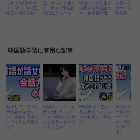
これ！5大無料サ
法、作り方と書き
現役のパク先生が
の買い方！
イト(アプリ)の正
方｜6つの日本語
推薦する韓国語の
めサイトと
確度を徹底比較
表記法とルール
本、参考書15選
較結果
韓国語学習に有用な記事
勉強しているのに
韓国語レッスンを
韓国語 すぐ忘れ
韓国語の発
韓国語が話せな
安く受けるコツ！
る人必見！オスス
一覧で完全
い、会話ができな
コスパ優先の人が
メの覚え方・学習
ー！11つの
い！理由と対策と
おさえるべきポイ
法
ル、読み方
は？
ントまとめ
方【PDF・
き】