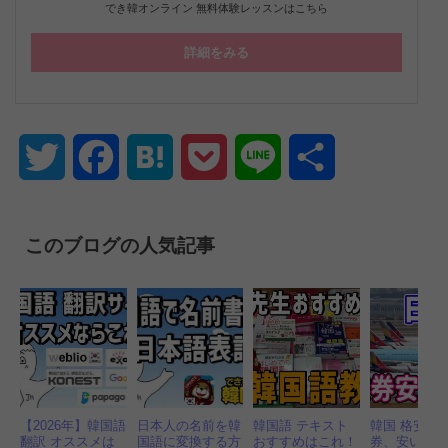
でき韓オンライン 無料体験レッスンはこちら
詳細をみる
Twitter
Facebook
Hatena
Pocket
Line
共
有
このブログの人気記事
【2026年】韓国語
日本人の名前を韓
韓国語 テキスト
韓国 格安航
翻訳 オススメは
国語に変換する方
おすすめはこれ！
券、安いチ