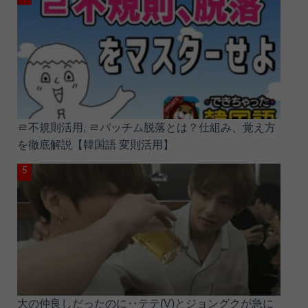
ㄹ不規則活用, ㄹパッチム脱落とは？仕組み、覚え方
を徹底解説【韓国語 変則活用】
大の仲良しだったのに‥テテ(V)とジョングクが急に