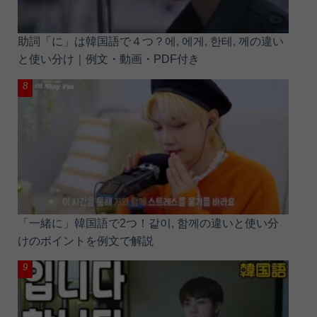
助詞「に」は韓国語で４つ？에, 에게, 한테, 께の違い
と使い分け｜例文・動画・PDF付き
「一緒に」韓国語で2つ！같이, 함께の違いと使い分
けのポイントを例文で解説