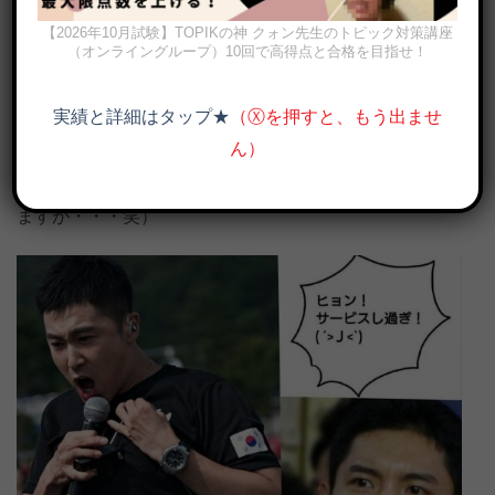
韓国で生まれた男なら自分の青春を国のために捧げなけ
ればいけないのが韓国男子の宿命・・・。
【2026年10月試験】TOPIKの神 クォン先生のトピック対策講座
（オンライングループ）10回で高得点と合格を目指せ！
僕も事故で人が死んだりするので、規律が厳しいことで
実績と詳細はタップ★
（Ⓧを押すと、もう出ませ
有名な戦車部隊で2年2ヶ月を過ごしました。（周りには
ん）
北朝鮮の元指導者である金正日（現在は息子の金ジョン
ウン）を暗殺する特集部隊員だったと嘘付いたりしてい
ますが・・・笑）