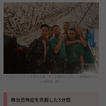
＊パクジョンヒョ上等兵企画「ギャグ借力ショー」に強制動員され
た後輩達（笑）
舞台恐怖症を克服した5分間