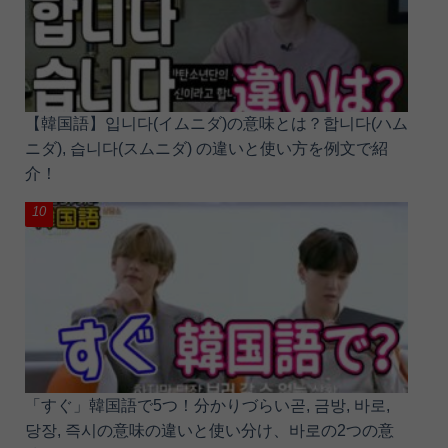
【韓国語】입니다(イムニダ)の意味とは？합니다(ハム
ニダ), 습니다(スムニダ) の違いと使い方を例文で紹
介！
「すぐ」韓国語で5つ！分かりづらい곧, 금방, 바로,
당장, 즉시の意味の違いと使い分け、바로の2つの意