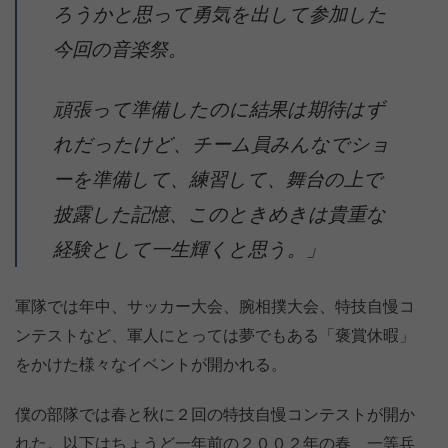
ろうかと思って勇気を出して参加した
今回の音楽祭。
頑張って準備したのに結果は期待はず
れだったけど、チーム員みんなでショ
ーを準備して、練習して、舞台の上で
披露した記憶、このときめきは貴重な
経験として一生輝くと思う。」
軍隊では年中、サッカー大会、腕相撲大会、特技自慢コ
ンテストなど、軍人にとっては夢でもある「褒賞休暇」
をかけた様々なイベントが開かれる。
僕の部隊では春と秋に２回の特技自慢コンテストが開か
れた。以下はちょうど一年前の２００２年の春、一等兵