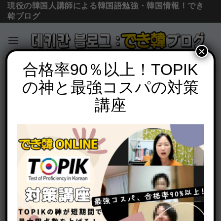
現役の韓国人講師による韓国語勉強・韓国情報！でき
韓ブログ
×
Skip
合格率90％以上！TOPIK
韓国軍隊、793日間の記録
to
の神と最強コスパの対策
BTSも行く韓国軍隊：上等兵時代⑥ 部隊
content
の音楽祭に参加、舞台恐怖症を克服す
講座
る！
POSTED ON
2016年11月5日
BY
でき韓 パク先生
日本でも有名なアイドル東方神起、JYJのメンバーも現
在服務中でありますが、あのEXO、BIGBANG、
SHINEE、２PMなどどんなに人気のあるアイドルでも