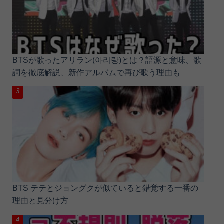
BTSが歌ったアリラン(아리랑)とは？語源と意味、歌
詞を徹底解説、新作アルバムで再び歌う理由も
BTS テテとジョングクが似ていると錯覚する一番の
理由と見分け方