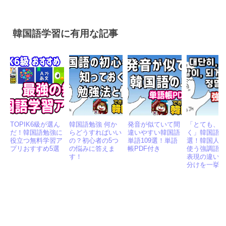
韓国語学習に有用な記事
TOPIK6級が選ん
韓国語勉強 何か
発音が似ていて間
「とても、
だ！韓国語勉強に
らどうすればいい
違いやすい韓国語
く」韓国語で
役立つ無料学習ア
の？初心者の5つ
単語109選！単語
選！韓国人
プリおすすめ5選
の悩みに答えま
帳PDF付き
使う強調語
す！
表現の違い
分けを一挙