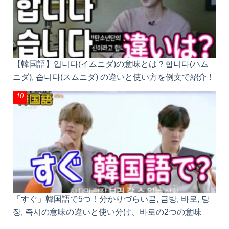
【韓国語】입니다(イムニダ)の意味とは？합니다(ハム
ニダ), 습니다(スムニダ) の違いと使い方を例文で紹介！
「すぐ」韓国語で5つ！分かりづらい곧, 금방, 바로, 당
장, 즉시の意味の違いと使い分け、바로の2つの意味