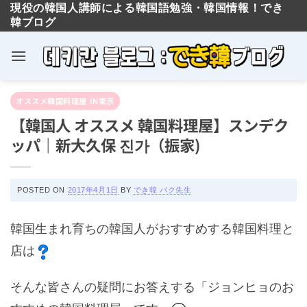
現役の韓国人講師による韓国語勉強・韓国情報！でき
韓ブログ
Skip
オススメ韓国料理屋 IN東京
to
【韓国人 オススメ 韓国料理屋】スンデク
content
ッパ｜新大久保 진가（振家)
POSTED ON
2017年4月1日
BY
でき韓 パク先生
韓国生まれ育ちの韓国人がおすすめする韓国料理と
店は
そんな皆さんの疑問にお答えする「ジョンヒョのお