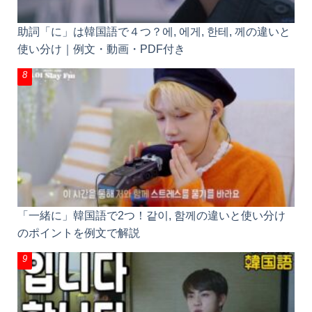
助詞「に」は韓国語で４つ？에, 에게, 한테, 께の違いと
使い分け｜例文・動画・PDF付き
「一緒に」韓国語で2つ！같이, 함께の違いと使い分け
のポイントを例文で解説