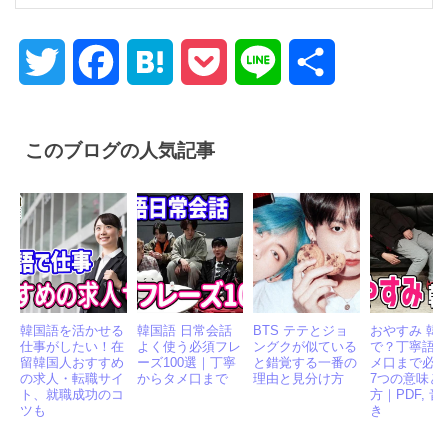
Twitter
Facebook
Hatena
Pocket
Line
共
有
このブログの人気記事
韓国語を活かせる
韓国語 日常会話
BTS テテとジョ
おやすみ 韓
仕事がしたい！在
よく使う必須フレ
ングクが似ている
で？丁寧語
留韓国人おすすめ
ーズ100選｜丁寧
と錯覚する一番の
メ口まで必
の求人・転職サイ
からタメ口まで
理由と見分け方
7つの意味と
ト、就職成功のコ
方｜PDF, 
ツも
き