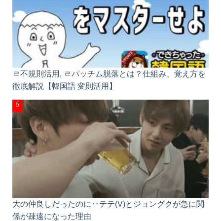
ㄹ不規則活用, ㄹパッチム脱落とは？仕組み、覚え方を
徹底解説【韓国語 変則活用】
大の仲良しだったのに‥テテ(V)とジョングクが急に関
係が疎遠になった理由