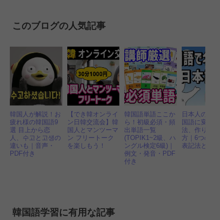
有
このブログの人気記事
韓国人が解説！お
【でき韓オンライ
韓国語単語ここか
日本人の名
疲れ様の韓国語9
ン日韓交流会】韓
ら！初級必須・頻
国語に変換
選 目上から恋
国人とマンツーマ
出単語一覧
法、作り方
人、수고と고생の
ン フリートーク
(TOPIK1~2級、ハ
方｜6つの日
違いも｜音声・
を楽しもう！
ングル検定6級)｜
表記法とル
PDF付き
例文・発音・PDF
付き
韓国語学習に有用な記事