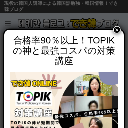
現役の韓国人講師による韓国語勉強・韓国情報！でき
韓ブログ
×
Skip
合格率90％以上！TOPIK
コラム＆ニュース
to
の神と最強コスパの対策
【日本在住 韓国人の物語】日本で人気の
content
裸芸人、韓国だったら？｜韓国の性文化
講座
POSTED ON
2017年10月14日
BY
でき韓 パク先生
一人暮らしで家が寂しいので僕はいつもテレビ付けっぱ
なしです。
日本のテレビ番組は韓国に比べ、表現が自由で審議が厳
しくなく、韓国では考えられないシーンがしょっちゅう