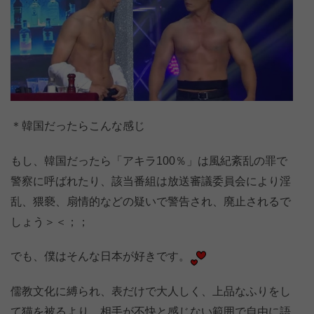
＊韓国だったらこんな感じ
もし、韓国だったら「アキラ100％」は風紀紊乱の罪で
警察に呼ばれたり、該当番組は放送審議委員会により淫
乱、猥褻、扇情的などの疑いで警告され、廃止されるで
しょう＞＜；；
でも、僕はそんな日本が好きです。
儒教文化に縛られ、表だけで大人しく、上品なふりをし
て猫を被るより、相手が不快と感じない範囲で自由に語