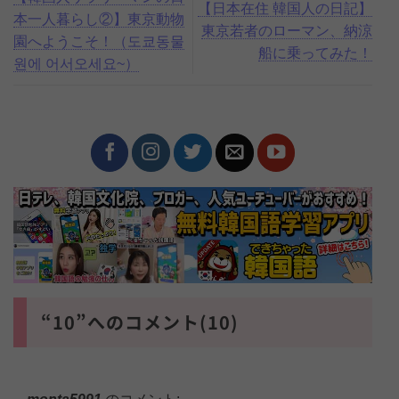
【日本在住 韓国人の日記】
本一人暮らし②】東京動物
東京若者のローマン、納涼
園へようこそ！（도쿄동물
船に乗ってみた！
원에 어서오세요~）
“10”へのコメント(10)