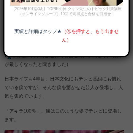
出ます。
【2026年10月試験】TOPIKの神 クォン先生のトピック対策講座
（オンライングループ）10回で高得点と合格を目指せ！
（僕が留学していた2005年当時はもっとすごく、水
着、下着姿の女性が出るのは普通、あれでいいの？と思
実績と詳細はタップ★
（Ⓧを押すと、もう出ませ
うくらいエロい番組が多かったです。そのせいで僕は深
ん）
夜までテレビにハマり、学校によく遅刻していました。
その後、日本の放送界でも自省の声が高まり、規制
が厳しくなったと聞きました）
日本ライフも4年目、日本文化にもテレビ番組にも慣れ
ている僕ですが、そんな僕を驚かせた芸人が登場し、人
気を集めています。
「アキラ100％」、彼はこのような姿でテレビに登場し
ます。