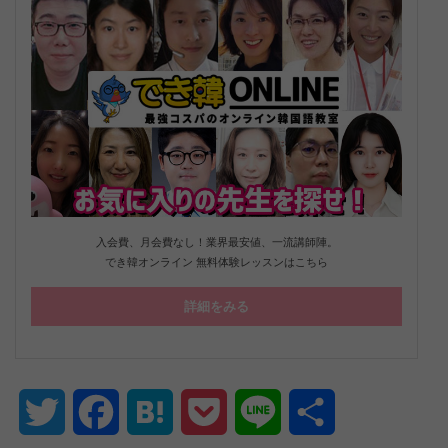
入会費、月会費なし！業界最安値、一流講師陣。
でき韓オンライン 無料体験レッスンはこちら
詳細をみる
Twitter
Facebook
Hatena
Pocket
Line
共