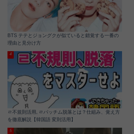
BTS テテとジョングクが似ていると錯覚する一番の
理由と見分け方
ㄹ不規則活用, ㄹパッチム脱落とは？仕組み、覚え方
を徹底解説【韓国語 変則活用】