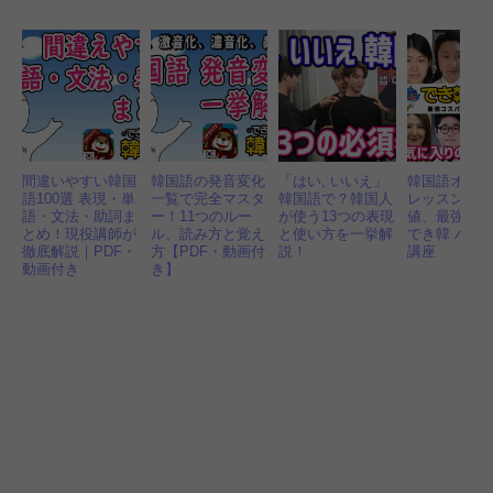
間違いやすい韓国
韓国語の発音変化
「はい, いいえ」
韓国語オン
語100選 表現・単
一覧で完全マスタ
韓国語で？韓国人
レッスン 最
語・文法・助詞ま
ー！11つのルー
が使う13つの表現
値、最強講
とめ！現役講師が
ル、読み方と覚え
と使い方を一挙解
でき韓 ハン
徹底解説｜PDF・
方【PDF・動画付
説！
講座
動画付き
き】