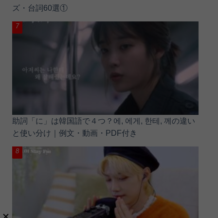
ズ・台詞60選①
助詞「に」は韓国語で４つ？에, 에게, 한테, 께の違い
と使い分け｜例文・動画・PDF付き