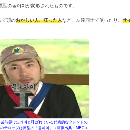
、原型の돌아이が変形されたものです。
って頭の
おかしい人、狂った人
など、友達同士で使ったり、
サ
？芸能界で또라이と呼ばれている代表的なタレントの
のテロップは原型の「돌아이」（画像出典：MBCユ