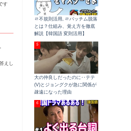
です
ㄹ不規則活用, ㄹパッチム脱落
とは？仕組み、覚え方を徹底
解説【韓国語 変則活用】
。
答えし
大の仲良しだったのに‥テテ
(V)とジョングクが急に関係が
疎遠になった理由