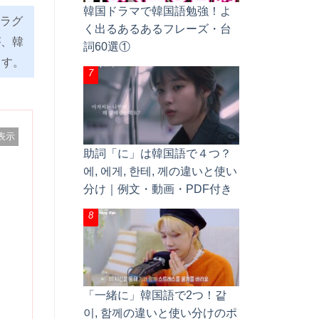
韓国ドラマで韓国語勉強！よ
ラグ
く出るあるあるフレーズ・台
が、韓
詞60選①
ます。
表示
助詞「に」は韓国語で４つ？
에, 에게, 한테, 께の違いと使い
分け｜例文・動画・PDF付き
「一緒に」韓国語で2つ！같
이, 함께の違いと使い分けのポ