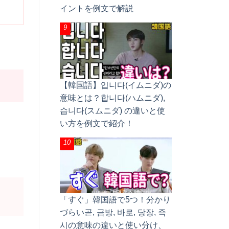
イントを例文で解説
【韓国語】입니다(イムニダ)の
意味とは？합니다(ハムニダ),
습니다(スムニダ) の違いと使
い方を例文で紹介！
「すぐ」韓国語で5つ！分かり
づらい곧, 금방, 바로, 당장, 즉
시の意味の違いと使い分け、