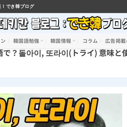
報！でき韓ブログ
イン
韓国語勉強
韓国情報
コラム
広告掲載
で？돌아이, 또라이(トライ) 意味と
】