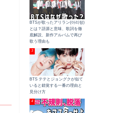
BTSが歌ったアリラン(아리랑)
とは？語源と意味、歌詞を徹
底解説、新作アルバムで再び
歌う理由も
BTS テテとジョングクが似て
いると錯覚する一番の理由と
見分け方