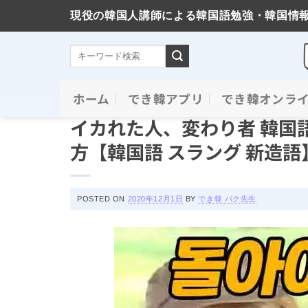
現役の韓国人講師による韓国語勉強・韓国情
Skip
ホーム
でき韓アプリ
でき韓オンラ
スラングと新造語
to
イカれた人、変わり者 韓国語
content
方【韓国語 スラング 新造語
POSTED ON
2020年12月1日
BY
でき韓 パク先生