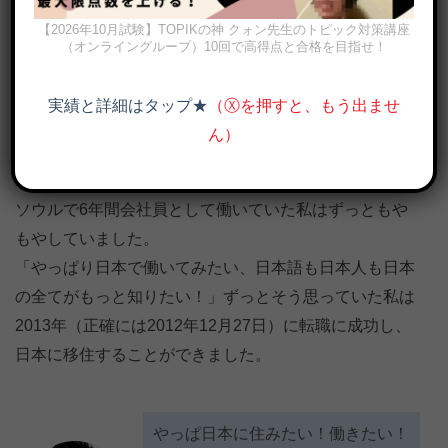
【2026年10月試験】TOPIKの神 クォン先生のトピック対策講座
（オンライングループ）10回で高得点と合格を目指せ！
実績と詳細はタップ★
（Ⓧを押すと、もう出ませ
ん）
日本在住の韓国人が感じる「日本が韓国より不便なところ」
ソウルで6年間会社員として働いていた私はずっともや
もやしていました。
「やっぱり日本で働いてみたい、日本語も日本人も日本
の全てがもっと知りたい！」ずっとそう思っていた私は
2013年（正確には2012年12月27日）に転職に成功し、
日本に移住することができました。
やっぱ日本に住みたい！働きたい！