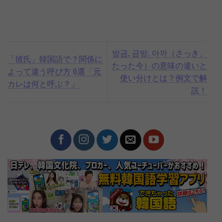
방금, 금방, 아까（さっき、
「彼氏」韓国語で？関係に
たった今）の意味の違いと
よって違う呼び方 6選「元
使い分けとは？例文で解
カレは何と呼ぶ？」
説！