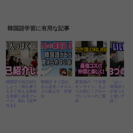
韓国語学習に有用な記事
韓国語で自己紹介
韓国語 すぐ忘れ
最安値の「でき韓
「はい, いい
しよう！初心者で
る人必見！オスス
オンライン」をよ
韓国語で？
もすぐ使える簡単
メの覚え方・学習
りお得に！グルー
が使う13つ
な挨拶と必須フレ
法
プレッスンのご案
と使い方を
ーズ、流れ【音声
内
説！
付き】