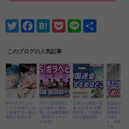
Twitter
Facebook
Hatena
Pocket
Line
共
有
このブログの人気記事
BTS テテとジョ
ボラへ(보라해)と
日本から韓国へ送
韓国語を活
ングクが似ている
は？由来と意味、
金 おすすめ 手数
仕事がした
と錯覚する一番の
使い方を徹底解説
料が安くて便利な
留韓国人お
理由と見分け方
【BTS V（テテ）
6社を徹底比較
の求人・転
の名言】
ト、就職成
ツも