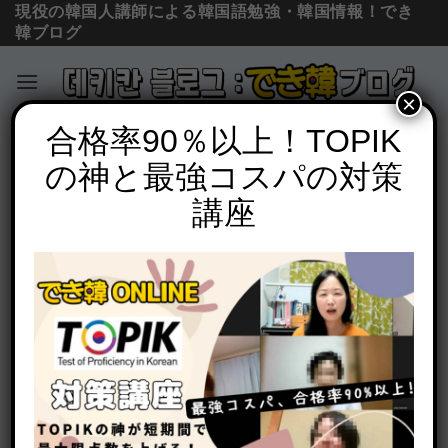
現役の韓国人講師による韓国語勉強・韓国情報！でき
韓ブログ
×
Skip
合格率90％以上！TOPIK
コラム＆ニュース
to
の神と最強コスパの対策
日本在住の韓国人が感じる「日本が韓国
content
より不便なところ」-後編
講座
POSTED ON
2021年3月19日
BY
でき韓 パク先生